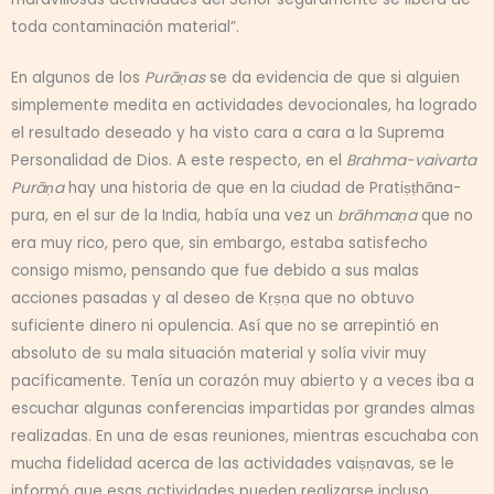
toda contaminación material”.
En algunos de los
Purāṇas
se da evidencia de que si alguien
simplemente medita en actividades devocionales, ha logrado
el resultado deseado y ha visto cara a cara a la Suprema
Personalidad de Dios. A este respecto, en el
Brahma-vaivarta
Purāṇa
hay una historia de que en la ciudad de Pratiṣṭhāna-
pura, en el sur de la India, había una vez un
brāhmaṇa
que no
era muy rico, pero que, sin embargo, estaba satisfecho
consigo mismo, pensando que fue debido a sus malas
acciones pasadas y al deseo de Kṛṣṇa que no obtuvo
suficiente dinero ni opulencia. Así que no se arrepintió en
absoluto de su mala situación material y solía vivir muy
pacíficamente. Tenía un corazón muy abierto y a veces iba a
escuchar algunas conferencias impartidas por grandes almas
realizadas. En una de esas reuniones, mientras escuchaba con
mucha fidelidad acerca de las actividades vaiṣṇavas, se le
informó que esas actividades pueden realizarse incluso