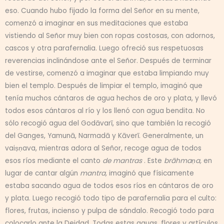
eso. Cuando hubo fijado la forma del Señor en su mente,
comenzó a imaginar en sus meditaciones que estaba
vistiendo al Señor muy bien con ropas costosas, con adornos,
cascos y otra parafernalia. Luego ofreció sus respetuosas
reverencias inclinándose ante el Señor. Después de terminar
de vestirse, comenzó a imaginar que estaba limpiando muy
bien el templo. Después de limpiar el templo, imaginó que
tenía muchos cántaros de agua hechos de oro y plata, y llevó
todos esos cántaros al río y los llenó con agua bendita. No
sólo recogió agua del Godāvarī, sino que también la recogió
del Ganges, Yamunā, Narmadā y Kāverī. Generalmente, un
vaiṣṇava, mientras adora al Señor, recoge agua de todos
esos ríos mediante el canto
de mantras
. Este
brāhmaṇa,
en
lugar de cantar algún
mantra,
imaginó que físicamente
estaba sacando agua de todos esos ríos en cántaros de oro
y plata. Luego recogió todo tipo de parafernalia para el culto:
flores, frutas, incienso y pulpa de sándalo. Recogió todo para
colocarlo ante la Deidad. Todas estas aguas, flores y artículos