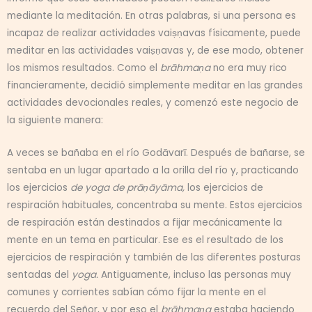
mediante la meditación. En otras palabras, si una persona es
incapaz de realizar actividades vaiṣṇavas físicamente, puede
meditar en las actividades vaiṣṇavas y, de ese modo, obtener
los mismos resultados. Como el
brāhmaṇa
no era muy rico
financieramente, decidió simplemente meditar en las grandes
actividades devocionales reales, y comenzó este negocio de
la siguiente manera:
A veces se bañaba en el río Godāvarī. Después de bañarse, se
sentaba en un lugar apartado a la orilla del río y, practicando
los ejercicios
de yoga de
prāṇāyāma,
los ejercicios de
respiración habituales, concentraba su mente. Estos ejercicios
de respiración están destinados a fijar mecánicamente la
mente en un tema en particular. Ese es el resultado de los
ejercicios de respiración y también de las diferentes posturas
sentadas del
yoga.
Antiguamente, incluso las personas muy
comunes y corrientes sabían cómo fijar la mente en el
recuerdo del Señor, y por eso el
brāhmaṇa
estaba haciendo