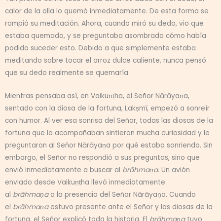
calor de la olla lo quemó inmediatamente. De esta forma se
rompió su meditación. Ahora, cuando miró su dedo, vio que
estaba quemado, y se preguntaba asombrado cómo había
podido suceder esto. Debido a que simplemente estaba
meditando sobre tocar el arroz dulce caliente, nunca pensó
que su dedo realmente se quemaría.
Mientras pensaba así, en Vaikuṇṭha, el Señor Nārāyaṇa,
sentado con la diosa de la fortuna, Lakṣmī, empezó a sonreír
con humor. Al ver esa sonrisa del Señor, todas las diosas de la
fortuna que lo acompañaban sintieron mucha curiosidad y le
preguntaron al Señor Nārāyaṇa por qué estaba sonriendo. Sin
embargo, el Señor no respondió a sus preguntas, sino que
envió inmediatamente a buscar al
brāhmaṇa.
Un avión
enviado desde Vaikuṇṭha llevó inmediatamente
al
brāhmaṇa
a la presencia del Señor Nārāyaṇa. Cuando
el
brāhmaṇa
estuvo presente ante el Señor y las diosas de la
fortuna, el Señor explicó toda la historia. El
brāhmaṇa
tuvo