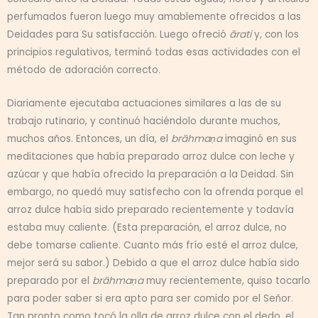
perfumados fueron luego muy amablemente ofrecidos a las
Deidades para Su satisfacción. Luego ofreció
ārati
y, con los
principios regulativos, terminó todas esas actividades con el
método de adoración correcto.
Diariamente ejecutaba actuaciones similares a las de su
trabajo rutinario, y continuó haciéndolo durante muchos,
muchos años. Entonces, un día, el
brāhmaṇa
imaginó en sus
meditaciones que había preparado arroz dulce con leche y
azúcar y que había ofrecido la preparación a la Deidad. Sin
embargo, no quedó muy satisfecho con la ofrenda porque el
arroz dulce había sido preparado recientemente y todavía
estaba muy caliente. (Esta preparación, el arroz dulce, no
debe tomarse caliente. Cuanto más frío esté el arroz dulce,
mejor será su sabor.) Debido a que el arroz dulce había sido
preparado por el
brāhmaṇa
muy recientemente, quiso tocarlo
para poder saber si era apto para ser comido por el Señor.
Tan pronto como tocó la olla de arroz dulce con el dedo, el