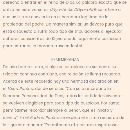
derecho a entrar en el reino de Dios. La palabra exacta que se
utiliza en este verso es
dāya-bhāk. Dāya-bhāk
se refiere a
que un hijo se convierte en el heredero legítimo de la
propiedad del padre. De manera similar, un devoto puro que
está dispuesto a sufrir todo tipo de tribulaciones al ejecutar
deberes conscientes de Kṛṣṇa queda legalmente calificado
para entrar en la morada trascendental.
REMEMBRANZA
De una forma u otra, si alguien establece en su mente su
relación continua con Kṛṣṇa, esa relación se llama recuerdo.
Acerca de este recuerdo hay una hermosa declaración en
el
Viṣṇu Purāṇa,
donde se dice: “Con solo recordar a la
Suprema Personalidad de Dios, todas las entidades vivientes
se vuelven elegibles para todo tipo de auspicios. Por tanto,
permítanme recordar siempre al Señor, que es innato y
eterno”. En el
Padma Purāṇa
se explica el mismo recuerdo de
la siguiente manera: “Permítanme ofrecer mis respetuosas