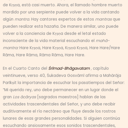
de Kṛṣṇa, está casi muerto. Ahora, el llamado hombre muerto
mordido por una serpiente puede volver a la vida cantando
algún
mantra.
Hay cantores expertos de estos
mantras
que
pueden realizar esta hazaña. De manera similar, uno puede
volver a la conciencia de Kṛṣṇa desde el letal estado
inconsciente de la vida material escuchando el
mahā-
mantra:
Hare Kṛṣṇa, Hare Kṛṣṇa, Kṛṣṇa Kṛṣṇa, Hare Hare/Hare
Rāma, Hare Rāma, Rāma Rāma, Hare Hare.
En el Cuarto Canto del
Śrīmad-Bhāgavatam
,
capítulo
veintinueve, verso 40, Śukadeva Gosvāmī afirma a Mahārāja
Parīkṣit la importancia de escuchar los pasatiempos del Señor:
“Mi querido rey, uno debe permanecer en un lugar donde el
gran
Los ācāryas
[sagrados maestros] hablan de las
actividades trascendentales del Señor, y uno debe recibir
auditivamente el río nectáreo que fluye desde los rostros
lunares de esas grandes personalidades. Si alguien continúa
escuchando ansiosamente esos sonidos trascendentales,