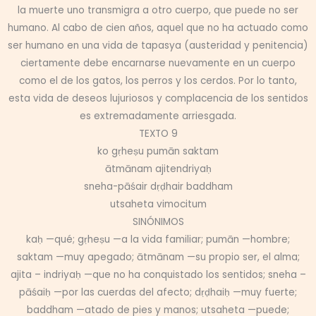
la muerte uno transmigra a otro cuerpo, que puede no ser
humano. Al cabo de cien años, aquel que no ha actuado como
ser humano en una vida de tapasya (austeridad y penitencia)
ciertamente debe encarnarse nuevamente en un cuerpo
como el de los gatos, los perros y los cerdos. Por lo tanto,
esta vida de deseos lujuriosos y complacencia de los sentidos
es extremadamente arriesgada.
TEXTO 9
ko gṛheṣu pumān saktam
ātmānam ajitendriyaḥ
sneha-pāśair dṛḍhair baddham
utsaheta vimocitum
SINÓNIMOS
kaḥ —qué; gṛheṣu —a la vida familiar; pumān —hombre;
saktam —muy apegado; ātmānam —su propio ser, el alma;
ajita – indriyaḥ —que no ha conquistado los sentidos; sneha –
pāśaiḥ —por las cuerdas del afecto; dṛḍhaiḥ —muy fuerte;
baddham —atado de pies y manos; utsaheta —puede;