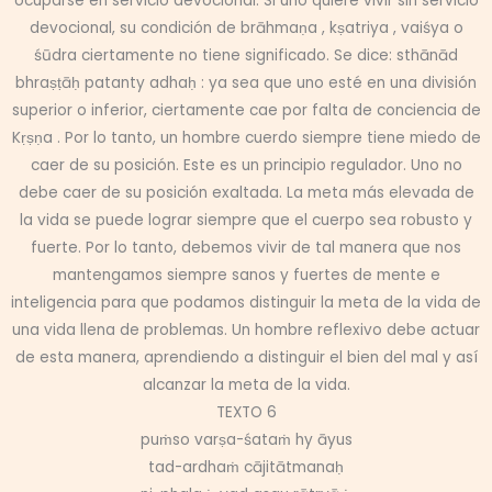
ocuparse en servicio devocional. Si uno quiere vivir sin servicio
devocional, su condición de brāhmaṇa , kṣatriya , vaiśya o
śūdra ciertamente no tiene significado. Se dice: sthānād
bhraṣṭāḥ patanty adhaḥ : ya sea que uno esté en una división
superior o inferior, ciertamente cae por falta de conciencia de
Kṛṣṇa . Por lo tanto, un hombre cuerdo siempre tiene miedo de
caer de su posición. Este es un principio regulador. Uno no
debe caer de su posición exaltada. La meta más elevada de
la vida se puede lograr siempre que el cuerpo sea robusto y
fuerte. Por lo tanto, debemos vivir de tal manera que nos
mantengamos siempre sanos y fuertes de mente e
inteligencia para que podamos distinguir la meta de la vida de
una vida llena de problemas. Un hombre reflexivo debe actuar
de esta manera, aprendiendo a distinguir el bien del mal y así
alcanzar la meta de la vida.
TEXTO 6
puṁso varṣa-śataṁ hy āyus
tad-ardhaṁ cājitātmanaḥ