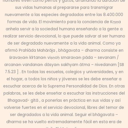
hombres viven como perros y gatos, arruinando la duración de
sus vidas humanas al prepararse para transmigrar
nuevamente a las especies degradadas entre las 8.400.000
formas de vida. El movimiento para la conciencia de Kṛṣṇa
anhela servir a la sociedad humana enseñando a la gente a
realizar servicio devocional, lo que puede salvar al ser humano
de ser degradado nuevamente a la vida animal. Como ya
afirmó Prahlāda Mahārāja , bhāgavata – dharma consiste en
śravaṇaṁ kīrtanaṁ viṣṇoḥ smaraṇaṁ pāda – sevanam /
arcanaṁ vandanaṁ dāsyaṁ sakhyam ātma – nivedanam [SB
7.5.23 ] . En todas las escuelas, colegios y universidades, y en
el hogar, a todos los niños y jóvenes se les debe enseñar a
escuchar acerca de la Suprema Personalidad de Dios. En otras
palabras, se les debe enseñar a escuchar las instrucciones del
Bhagavad- gītā , a ponerlas en práctica en sus vidas y así
volverse fuertes en el servicio devocional, libres del temor de
ser degradados a la vida animal. Seguir el bhāgavata –
dharma se ha vuelto extremadamente fácil en esta era de