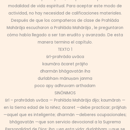
modalidad de vida espiritual. Para aceptar este modo de
actividad, no hay necesidad de calificaciones materiales.
Después de que los compañeros de clase de Prahlāda
Mahārāja escucharon a Prahlāda Mahārāja , le preguntaron
cómo había llegado a ser tan erudito y avanzado. De esta
manera termina el capítulo.
TEXTO 1
śrī-prahrāda uvāca
kaumāra ācaret prājño
dharmān bhāgavatān iha
durlabhaṁ mānuṣaṁ janma
poco apy adhruvam arthadam
SINÓNIMOS
śrī – prahrādaḥ uvāca — Prahlāda Mahārāja dijo; kaumāraḥ —
en la tierna edad de la niñez; ācaret —debe practicar; prājñaḥ
—aquel que es inteligente; dharmān —deberes ocupacionales;
bhāgavatān —que son servicio devocional a la Suprema
Personalidad de Dios; iha —en esta vida; durlabham —que se