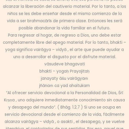
alcanzar la liberación del cautiverio material. Por lo tanto, a los
niños se les debe enseñar desde el mismo comienzo de la
vida a ser brahmacārīs de primera clase. Entonces les será
posible abandonar la vida familiar en el futuro.
Para regresar al hogar, de regreso a Dios, uno debe estar
completamente libre del apego material. Por lo tanto, bhakti –
yoga significa vairāgya – vidyā , el arte que puede ayudar a
uno a desarrollar el disgusto por el disfrute material.
vāsudeve bhagavati
bhakti – yogaḥ Prayojitaḥ
janayaty āśu vairāgyaṁ
jñānaṁ ca yad ahaitukam
“Al ofrecer servicio devocional a la Personalidad de Dios, Śrī
Kṛṣṇa , uno adquiere inmediatamente conocimiento sin causa
y desapego del mundo”. ( Bhāg. 1.2.7 ) Si uno se ocupa en
servicio devocional desde el comienzo de la vida, fácilmente
alcanza vairāgya – vidyā , o asakti , el desapego, y se vuelve
jitendriya, el controlador de sus sentidos. Por eso, aquel que