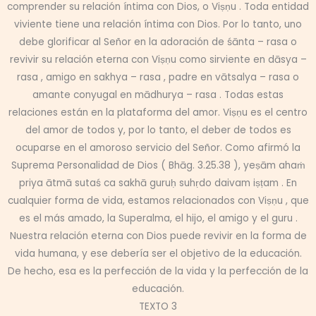
comprender su relación íntima con Dios, o Viṣṇu . Toda entidad
viviente tiene una relación íntima con Dios. Por lo tanto, uno
debe glorificar al Señor en la adoración de śānta – rasa o
revivir su relación eterna con Viṣṇu como sirviente en dāsya –
rasa , amigo en sakhya – rasa , padre en vātsalya – rasa o
amante conyugal en mādhurya – rasa . Todas estas
relaciones están en la plataforma del amor. Viṣṇu es el centro
del amor de todos y, por lo tanto, el deber de todos es
ocuparse en el amoroso servicio del Señor. Como afirmó la
Suprema Personalidad de Dios ( Bhāg. 3.25.38 ), yeṣām ahaṁ
priya ātmā sutaś ca sakhā guruḥ suhṛdo daivam iṣṭam . En
cualquier forma de vida, estamos relacionados con Viṣṇu , que
es el más amado, la Superalma, el hijo, el amigo y el guru .
Nuestra relación eterna con Dios puede revivir en la forma de
vida humana, y ese debería ser el objetivo de la educación.
De hecho, esa es la perfección de la vida y la perfección de la
educación.
TEXTO 3