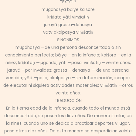
TEXTO 7
mugdhasya bālye kaiśore
krīḍato yāti viṁśatiḥ
jarayā grasta-dehasya
yāty akalpasya viṁśatiḥ
SINÓNIMOS
mugdhasya —de una persona desconcertada o sin
conocimiento perfecto; bālye —en la infancia; kaiśore —en la
niñez; krīḍataḥ —jugando; yāti —pasa; viṁśatiḥ —veinte años;
jarayā —por invalidez; grasta – dehasya — de una persona
vencida; yāti —pasa; akalpasya —sin determinación, incapaz
de ejecutar ni siquiera actividades materiales; viṁśatiḥ —otros
veinte años.
TRADUCCIÓN
En la tierna edad de la infancia, cuando todo el mundo está
desconcertado, se pasan los diez años. De manera similar, en
la niñez, cuando uno se dedica a practicar deportes y jugar,
pasa otros diez años. De esta manera se desperdician veinte