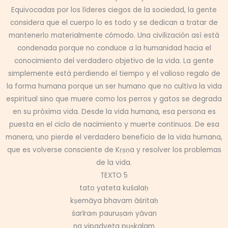
Equivocadas por los líderes ciegos de la sociedad, la gente
considera que el cuerpo lo es todo y se dedican a tratar de
mantenerlo materialmente cómodo. Una civilización así está
condenada porque no conduce a la humanidad hacia el
conocimiento del verdadero objetivo de la vida. La gente
simplemente está perdiendo el tiempo y el valioso regalo de
la forma humana porque un ser humano que no cultiva la vida
espiritual sino que muere como los perros y gatos se degrada
en su próxima vida. Desde la vida humana, esa persona es
puesta en el ciclo de nacimiento y muerte continuos. De esa
manera, uno pierde el verdadero beneficio de la vida humana,
que es volverse consciente de Kṛṣṇa y resolver los problemas
de la vida.
TEXTO 5
tato yateta kuśalaḥ
kṣemāya bhavam āśritaḥ
śarīraṁ pauruṣaṁ yāvan
na vipadyeta puṣkalam