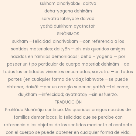
sukham aindriyakaṁ daitya
deha-yogena dehinām
sarvatra labhyate daivad
yathā duḥkham ayatnataḥ
SINÓNIMOS
sukham —felicidad; aindriyakam —con referencia a los
sentidos materiales; daityāḥ —¡oh, mis queridos amigos
nacidos en familias demoníacas!; deha – yogena — por
poseer un tipo particular de cuerpo material; dehinām —de
todas las entidades vivientes encarnadas; sarvatra —en todas
partes (en cualquier forma de vida); labhyate —se puede
obtener; daivāt —por un arreglo superior; yathā —tal como;
duḥkham —infelicidad; ayatnataḥ —sin esfuerzo.
TRADUCCIÓN
Prahlāda Mahārāja continuó: Mis queridos amigos nacidos de
familias demoníacas, la felicidad que se percibe con
referencia a los objetos de los sentidos mediante el contacto
con el cuerpo se puede obtener en cualquier forma de vida,