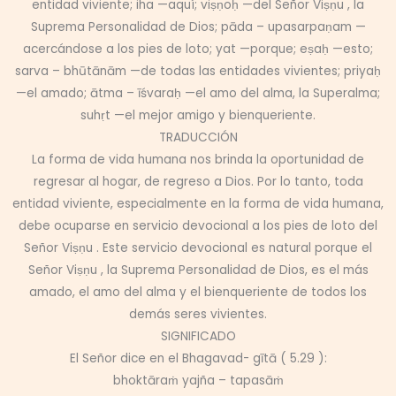
entidad viviente; iha —aquí; viṣṇoḥ —del Señor Viṣṇu , la
Suprema Personalidad de Dios; pāda – upasarpaṇam —
acercándose a los pies de loto; yat —porque; eṣaḥ —esto;
sarva – bhūtānām —de todas las entidades vivientes; priyaḥ
—el amado; ātma – īśvaraḥ —el amo del alma, la Superalma;
suhṛt —el mejor amigo y bienqueriente.
TRADUCCIÓN
La forma de vida humana nos brinda la oportunidad de
regresar al hogar, de regreso a Dios. Por lo tanto, toda
entidad viviente, especialmente en la forma de vida humana,
debe ocuparse en servicio devocional a los pies de loto del
Señor Viṣṇu . Este servicio devocional es natural porque el
Señor Viṣṇu , la Suprema Personalidad de Dios, es el más
amado, el amo del alma y el bienqueriente de todos los
demás seres vivientes.
SIGNIFICADO
El Señor dice en el Bhagavad- gītā ( 5.29 ):
bhoktāraṁ yajña – tapasāṁ