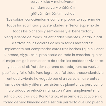
sarva – loka – maheśvaram
suhṛdaṁ sarva – bhūtānāṁ
jñātvā māṁ śāntim ṛcchati
“Los sabios, conociéndome como el propósito supremo de
todos los sacrificios y austeridades, el Señor Supremo de
todos los planetas y semidioses y el benefactor y
bienqueriente de todas las entidades vivientes, logran la paz
a través de los dolores de las miserias materiales”.
Simplemente por comprender estos tres hechos (que el Señor
Supremo, Viṣṇu , es el propietario de toda la creación, que es
el mejor amigo bienqueriente de todas las entidades vivientes
y que es el disfrutador supremo de todo), uno se vuelve
pacífico y feliz. feliz. Para lograr esa felicidad trascendental, la
entidad viviente ha vagado por el universo en diferentes
formas de vida y diferentes sistemas planetarios, pero como
ha olvidado su relación íntima con Viṣṇu , simplemente ha
sufrido vida tras vida. Por lo tanto, el sistema educativo en la
forma de vida humana debe ser tan perfecto que uno pueda