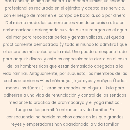
para conseguir algo de dinero. De manera similar, un soldado
profesional es reclutado en el ejército y acepta ese servicio,
con el riesgo de morir en el campo de batalla, sólo por dinero.
Del mismo modo, los comerciantes van de un país a otro en
embarcaciones arriesgando su vida, o se sumergen en el agua
del mar para recolectar perlas y gemas valiosas. Así queda
prácticamente demostrado (y todo el mundo lo admitirá) que
el dinero es más dulce que la miel. Uno puede arriesgarlo todo
para adquirir dinero, y esto es especialmente cierto en el caso
de los hombres ricos que están demasiado apegados a la
vida familiar. Antiguamente, por supuesto, los miembros de las
castas superiores —los brāhmaṇas, kṣatriyas y vaiśyas (todos
menos los śūdras )—eran entrenados en el guru – kula para
adherirse a una vida de renunciación y control de los sentidos
mediante la práctica de brahmacarya y el yoga místico .
Luego se les permitió entrar en la vida familiar. En
consecuencia, ha habido muchos casos en los que grandes
reyes y emperadores han abandonado la vida familiar.