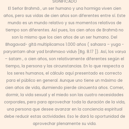
SIGNIFICADO
El Señor Brahmā , un ser humano y una hormiga viven cien
años, pero sus vidas de cien años son diferentes entre sí. Este
mundo es un mundo relativo y sus momentos relativos de
tiempo son diferentes. Así pues, los cien años de Brahmā no
son lo mismo que los cien años de un ser humano. Del
Bhagavad- gītā multiplicamos 1.000 años ( sahasra – yuga -
paryantam ahar yad brahmaṇo viduḥ [Bg. 8.17 ]). Así, los varṣa
– śatam , o cien años, son relativamente diferentes según el
tiempo, la persona y las circunstancias. En lo que respecta a
los seres humanos, el cálculo aquí presentado es correcto
para el público en general. Aunque uno tiene un máximo de
cien años de vida, durmiendo pierde cincuenta años. Comer,
dormir, la vida sexual y el miedo son las cuatro necesidades
corporales, pero para aprovechar toda la duración de la vida,
una persona que desee avanzar en la conciencia espiritual
debe reducir estas actividades. Eso le dará la oportunidad de
aprovechar plenamente su vida.