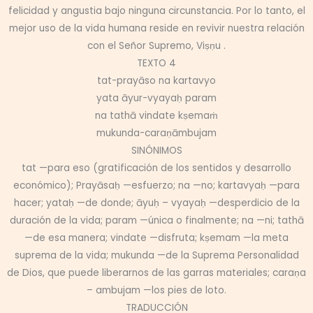
felicidad y angustia bajo ninguna circunstancia. Por lo tanto, el
mejor uso de la vida humana reside en revivir nuestra relación
con el Señor Supremo, Viṣṇu .
TEXTO 4
tat-prayāso na kartavyo
yata āyur-vyayaḥ param
na tathā vindate kṣemaṁ
mukunda-caraṇāmbujam
SINÓNIMOS
tat —para eso (gratificación de los sentidos y desarrollo
económico); Prayāsaḥ —esfuerzo; na —no; kartavyaḥ —para
hacer; yataḥ —de donde; āyuḥ – vyayaḥ —desperdicio de la
duración de la vida; param —única o finalmente; na —ni; tathā
—de esa manera; vindate —disfruta; kṣemam —la meta
suprema de la vida; mukunda —de la Suprema Personalidad
de Dios, que puede liberarnos de las garras materiales; caraṇa
– ambujam —los pies de loto.
TRADUCCIÓN