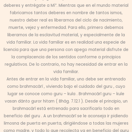
deberes y entrégate a Mí”. Mientras que en el mundo material
fabricamos tantos deberes en nombre de tantos ismos,
nuestro deber real es liberarnos del ciclo de nacimiento,
muerte, vejez y enfermedad. Para ello, primero debemos
liberarnos de la esclavitud material, y especialmente de la
vida familiar. La vida familiar es en realidad una especie de
licencia para que una persona con apego material disfrute de
la complacencia de los sentidos conforme a principios
regulativos. De lo contrario, no hay necesidad de entrar en la
vida familiar.
Antes de entrar en la vida familiar, uno debe ser entrenado
como brahmacārī , viviendo bajo el cuidado del guru , cuyo
lugar se conoce como guru – kula . Brahmacārī guru – kule
vasan dānto guror hitam ( Bhāg. 7.12.1 ). Desde el principio, un
brahmacārī está entrenado para sacrificarlo todo en
beneficio del guru . A un brahmacārī se le aconseja ir pidiendo
limosna de puerta en puerta, dirigiéndose a todas las mujeres
como madre, y todo lo que recolecta va en beneficio del guru