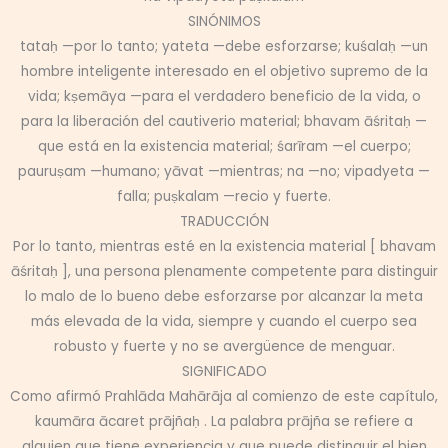
SINÓNIMOS
tataḥ —por lo tanto; yateta —debe esforzarse; kuśalaḥ —un
hombre inteligente interesado en el objetivo supremo de la
vida; kṣemāya —para el verdadero beneficio de la vida, o
para la liberación del cautiverio material; bhavam āśritaḥ —
que está en la existencia material; śarīram —el cuerpo;
pauruṣam —humano; yāvat —mientras; na —no; vipadyeta —
falla; puṣkalam —recio y fuerte.
TRADUCCIÓN
Por lo tanto, mientras esté en la existencia material [ bhavam
āśritaḥ ], una persona plenamente competente para distinguir
lo malo de lo bueno debe esforzarse por alcanzar la meta
más elevada de la vida, siempre y cuando el cuerpo sea
robusto y fuerte y no se avergüence de menguar.
SIGNIFICADO
Como afirmó Prahlāda Mahārāja al comienzo de este capítulo,
kaumāra ācaret prājñaḥ . La palabra prājña se refiere a
alguien que tiene experiencia y que puede distinguir el bien