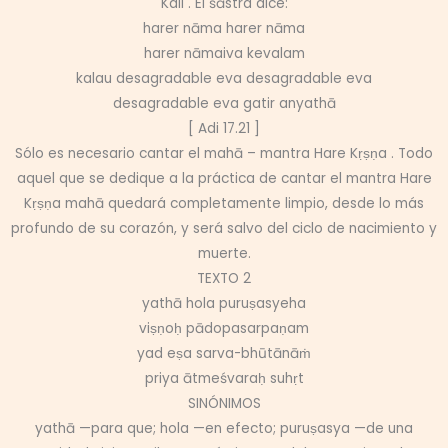
Kali . El śāstra dice:
harer nāma harer nāma
harer nāmaiva kevalam
kalau desagradable eva desagradable eva
desagradable eva gatir anyathā
[ Adi 17.21 ]
Sólo es necesario cantar el mahā – mantra Hare Kṛṣṇa . Todo
aquel que se dedique a la práctica de cantar el mantra Hare
Kṛṣṇa mahā quedará completamente limpio, desde lo más
profundo de su corazón, y será salvo del ciclo de nacimiento y
muerte.
TEXTO 2
yathā hola puruṣasyeha
viṣṇoḥ pādopasarpaṇam
yad eṣa sarva-bhūtānāṁ
priya ātmeśvaraḥ suhṛt
SINÓNIMOS
yathā —para que; hola —en efecto; puruṣasya —de una