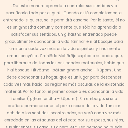
. De esta manera aprende a controlar sus sentidos y a
sacrificarlo todo por el gurú . Cuando esté completamente
entrenado, si quiere, se le permitirá casarse. Por lo tanto, él no
es un gṛhastha común y corriente que sólo ha aprendido a
satisfacer sus sentidos. Un gṛhastha entrenado puede
gradualmente abandonar la vida familiar e ir al bosque para
iluminarse cada vez más en la vida espiritual y finalmente
tomar sannyāsa . Prahlāda Mahārāja explicó a su padre que,
para liberarse de todas las ansiedades materiales, había que
ir al bosque. Hitvātma- pātaṁ gṛham andha – kūpam . Uno
debe abandonar su hogar, que es un lugar para descender
cada vez más hacia las regiones más oscuras de la existencia
material. Por lo tanto, el primer consejo es abandonar la vida
familiar ( gṛham andha – kūpam ). Sin embargo, si uno
prefiere permanecer en el pozo oscuro de la vida familiar
debido a los sentidos incontrolados, se verá cada vez más
enredado en las ataduras del afecto por su esposa, sus hijos,
sus sirvientes, su casa, su dinero, etc. Esa persona no puede