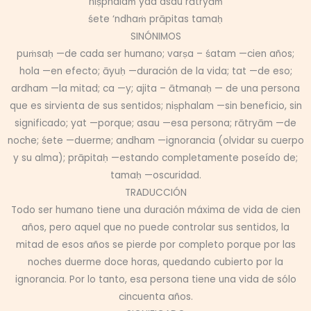
niṣphalaṁ yad asau rātryāṁ
śete ‘ndhaṁ prāpitas tamaḥ
SINÓNIMOS
puṁsaḥ —de cada ser humano; varṣa – śatam —cien años;
hola —en efecto; āyuḥ —duración de la vida; tat —de eso;
ardham —la mitad; ca —y; ajita – ātmanaḥ — de una persona
que es sirvienta de sus sentidos; niṣphalam —sin beneficio, sin
significado; yat —porque; asau —esa persona; rātryām —de
noche; śete —duerme; andham —ignorancia (olvidar su cuerpo
y su alma); prāpitaḥ —estando completamente poseído de;
tamaḥ —oscuridad.
TRADUCCIÓN
Todo ser humano tiene una duración máxima de vida de cien
años, pero aquel que no puede controlar sus sentidos, la
mitad de esos años se pierde por completo porque por las
noches duerme doce horas, quedando cubierto por la
ignorancia. Por lo tanto, esa persona tiene una vida de sólo
cincuenta años.