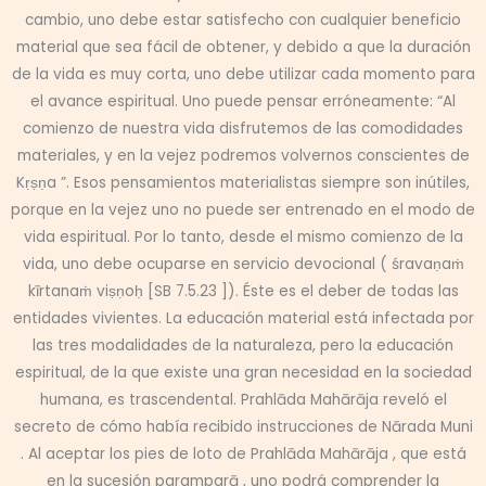
cambio, uno debe estar satisfecho con cualquier beneficio
material que sea fácil de obtener, y debido a que la duración
de la vida es muy corta, uno debe utilizar cada momento para
el avance espiritual. Uno puede pensar erróneamente: “Al
comienzo de nuestra vida disfrutemos de las comodidades
materiales, y en la vejez podremos volvernos conscientes de
Kṛṣṇa ”. Esos pensamientos materialistas siempre son inútiles,
porque en la vejez uno no puede ser entrenado en el modo de
vida espiritual. Por lo tanto, desde el mismo comienzo de la
vida, uno debe ocuparse en servicio devocional ( śravaṇaṁ
kīrtanaṁ viṣṇoḥ [SB 7.5.23 ]). Éste es el deber de todas las
entidades vivientes. La educación material está infectada por
las tres modalidades de la naturaleza, pero la educación
espiritual, de la que existe una gran necesidad en la sociedad
humana, es trascendental. Prahlāda Mahārāja reveló el
secreto de cómo había recibido instrucciones de Nārada Muni
. Al aceptar los pies de loto de Prahlāda Mahārāja , que está
en la sucesión paramparā , uno podrá comprender la