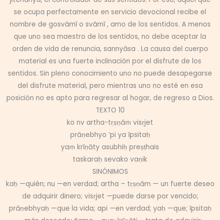
se ocupa perfectamente en servicio devocional recibe el
nombre de gosvāmī o svāmī , amo de los sentidos. A menos
que uno sea maestro de los sentidos, no debe aceptar la
orden de vida de renuncia, sannyāsa . La causa del cuerpo
material es una fuerte inclinación por el disfrute de los
sentidos. Sin pleno conocimiento uno no puede desapegarse
del disfrute material, pero mientras uno no esté en esa
posición no es apto para regresar al hogar, de regreso a Dios.
TEXTO 10
ko nv artha-tṛṣṇāṁ visṛjet
prāṇebhyo ‘pi ya īpsitaḥ
yaṁ krīṇāty asubhiḥ preṣṭhais
taskaraḥ sevako vaṇik
SINÓNIMOS
kaḥ —quién; nu —en verdad; artha – tṛṣṇām — un fuerte deseo
de adquirir dinero; visṛjet —puede darse por vencido;
prāṇebhyaḥ —que la vida; api —en verdad; yaḥ —que; īpsitaḥ