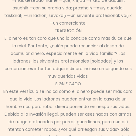
—más deseado; ñame —que; krīṇāti —trata de adquirir;
asubhiḥ —con su propia vida; preṣṭhaiḥ —muy querido;
taskaraḥ —un ladrón; sevakaḥ —un sirviente profesional; vaṇik
—un comerciante.
TRADUCCIÓN
El dinero es tan caro que uno lo concibe como más dulce que
la miel. Por tanto, ¿quién puede renunciar al deseo de
acumular dinero, especialmente en la vida familiar? Los
ladrones, los sirvientes profesionales [soldados] y los
comerciantes intentan adquirir dinero incluso arriesgando sus
muy queridas vidas.
SIGNIFICADO
En este versículo se indica cómo el dinero puede ser más caro
que la vida. Los ladrones pueden entrar en la casa de un
hombre rico para robar dinero poniendo en riesgo sus vidas.
Debido a la invasión ilegal, pueden ser asesinados con armas
de fuego o atacados por perros guardianes, pero aun así
intentan cometer robos. ¿Por qué arriesgan sus vidas? Sólo