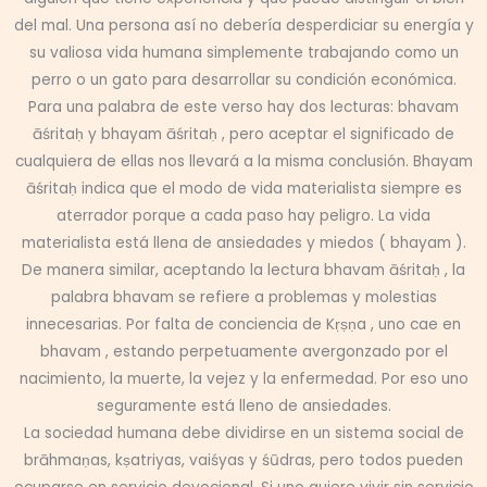
del mal. Una persona así no debería desperdiciar su energía y
su valiosa vida humana simplemente trabajando como un
perro o un gato para desarrollar su condición económica.
Para una palabra de este verso hay dos lecturas: bhavam
āśritaḥ y bhayam āśritaḥ , pero aceptar el significado de
cualquiera de ellas nos llevará a la misma conclusión. Bhayam
āśritaḥ indica que el modo de vida materialista siempre es
aterrador porque a cada paso hay peligro. La vida
materialista está llena de ansiedades y miedos ( bhayam ).
De manera similar, aceptando la lectura bhavam āśritaḥ , la
palabra bhavam se refiere a problemas y molestias
innecesarias. Por falta de conciencia de Kṛṣṇa , uno cae en
bhavam , estando perpetuamente avergonzado por el
nacimiento, la muerte, la vejez y la enfermedad. Por eso uno
seguramente está lleno de ansiedades.
La sociedad humana debe dividirse en un sistema social de
brāhmaṇas, kṣatriyas, vaiśyas y śūdras, pero todos pueden