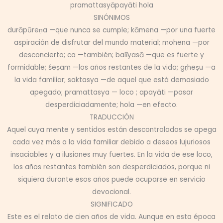
pramattasyāpayāti hola
SINÓNIMOS
durāpūreṇa —que nunca se cumple; kāmena —por una fuerte
aspiración de disfrutar del mundo material; mohena —por
desconcierto; ca —también; balīyasā —que es fuerte y
formidable; śeṣam —los años restantes de la vida; gṛheṣu —a
la vida familiar; saktasya —de aquel que está demasiado
apegado; pramattasya — loco ; apayāti —pasar
desperdiciadamente; hola —en efecto.
TRADUCCIÓN
Aquel cuya mente y sentidos están descontrolados se apega
cada vez más a la vida familiar debido a deseos lujuriosos
insaciables y a ilusiones muy fuertes. En la vida de ese loco,
los años restantes también son desperdiciados, porque ni
siquiera durante esos años puede ocuparse en servicio
devocional.
SIGNIFICADO
Este es el relato de cien años de vida. Aunque en esta época