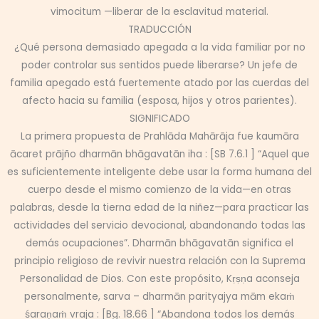
vimocitum —liberar de la esclavitud material.
TRADUCCIÓN
¿Qué persona demasiado apegada a la vida familiar por no
poder controlar sus sentidos puede liberarse? Un jefe de
familia apegado está fuertemente atado por las cuerdas del
afecto hacia su familia (esposa, hijos y otros parientes).
SIGNIFICADO
La primera propuesta de Prahlāda Mahārāja fue kaumāra
ācaret prājño dharmān bhāgavatān iha : [SB 7.6.1 ] “Aquel que
es suficientemente inteligente debe usar la forma humana del
cuerpo desde el mismo comienzo de la vida—en otras
palabras, desde la tierna edad de la niñez—para practicar las
actividades del servicio devocional, abandonando todas las
demás ocupaciones”. Dharmān bhāgavatān significa el
principio religioso de revivir nuestra relación con la Suprema
Personalidad de Dios. Con este propósito, Kṛṣṇa aconseja
personalmente, sarva – dharmān parityajya mām ekaṁ
śaraṇaṁ vraja : [Bg. 18.66 ] “Abandona todos los demás