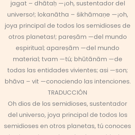
jagat – dhātaḥ —¡oh, sustentador del
universo!; lokanātha – śikhāmaṇe —¡oh,
joya principal de todos los semidioses de
otros planetas!; pareṣām —del mundo
espiritual; apareṣām —del mundo
material; tvam —tú; bhūtānām —de
todas las entidades vivientes; asi —son;
bhāva – vit —conociendo las intenciones.
TRADUCCIÓN
Oh dios de los semidioses, sustentador
del universo, joya principal de todos los
semidioses en otros planetas, tú conoces