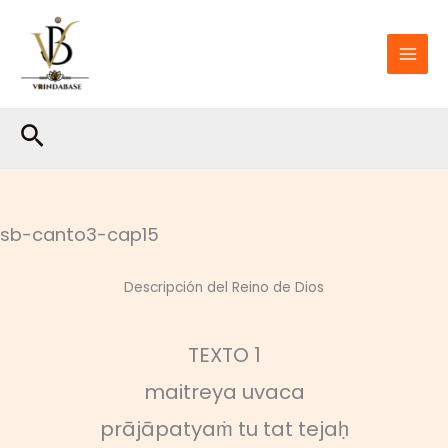
Ir
al
contenido
Buscar
sb-canto3-cap15
Descripción del Reino de Dios
TEXTO 1
maitreya uvaca
prājāpatyaṁ tu tat tejaḥ