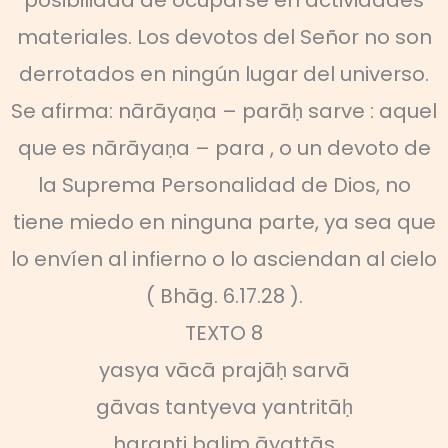
posibilidad de ocuparse en actividades
materiales. Los devotos del Señor no son
derrotados en ningún lugar del universo.
Se afirma: nārāyaṇa – parāḥ sarve : aquel
que es nārāyaṇa – para , o un devoto de
la Suprema Personalidad de Dios, no
tiene miedo en ninguna parte, ya sea que
lo envíen al infierno o lo asciendan al cielo
( Bhāg. 6.17.28 ).
TEXTO 8
yasya vācā prajāḥ sarvā
gāvas tantyeva yantritāḥ
haranti balim āyattās