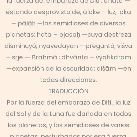
la fuerza del embarazo de Diti ; āhata —
estando desprovisto de; āloke —luz; loka
– pālāḥ —los semidioses de diversos
planetas; hata – ojasaḥ —cuya destreza
disminuyó; nyavedayan —preguntó; viśva
– sṛje — Brahmā ; dhvānta – vyatikaram
—expansión de la oscuridad; diśām —en
todas direcciones.
TRADUCCIÓN
Por la fuerza del embarazo de Diti , la luz
del Sol y de la Luna fue dañada en todos
los planetas, y los semidioses de varios
planetas, perturbados por esa fuerza,