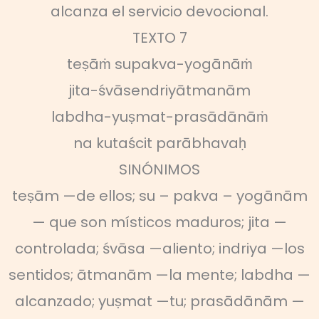
alcanza el servicio devocional.
TEXTO 7
teṣāṁ supakva-yogānāṁ
jita-śvāsendriyātmanām
labdha-yuṣmat-prasādānāṁ
na kutaścit parābhavaḥ
SINÓNIMOS
teṣām —de ellos; su – pakva – yogānām
— que son místicos maduros; jita —
controlada; śvāsa —aliento; indriya —los
sentidos; ātmanām —la mente; labdha —
alcanzado; yuṣmat —tu; prasādānām —