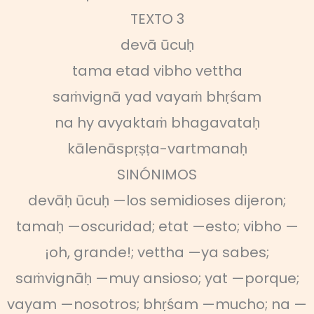
TEXTO 3
devā ūcuḥ
tama etad vibho vettha
saṁvignā yad vayaṁ bhṛśam
na hy avyaktaṁ bhagavataḥ
kālenāspṛṣṭa-vartmanaḥ
SINÓNIMOS
devāḥ ūcuḥ —los semidioses dijeron;
tamaḥ —oscuridad; etat —esto; vibho —
¡oh, grande!; vettha —ya sabes;
saṁvignāḥ —muy ansioso; yat —porque;
vayam —nosotros; bhṛśam —mucho; na —