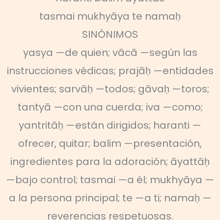
tasmai mukhyāya te namaḥ
SINÓNIMOS
yasya —de quien; vācā —según las
instrucciones védicas; prajāḥ —entidades
vivientes; sarvāḥ —todos; gāvaḥ —toros;
tantyā —con una cuerda; iva —como;
yantritāḥ —están dirigidos; haranti —
ofrecer, quitar; balim —presentación,
ingredientes para la adoración; āyattāḥ
—bajo control; tasmai —a él; mukhyāya —
a la persona principal; te —a ti; namaḥ —
reverencias respetuosas.