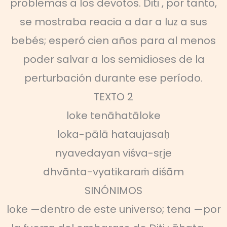
problemas a los devotos. Diti , por tanto,
se mostraba reacia a dar a luz a sus
bebés; esperó cien años para al menos
poder salvar a los semidioses de la
perturbación durante ese período.
TEXTO 2
loke tenāhatāloke
loka-pālā hataujasaḥ
nyavedayan viśva-sṛje
dhvānta-vyatikaraṁ diśām
SINÓNIMOS
loke —dentro de este universo; tena —por