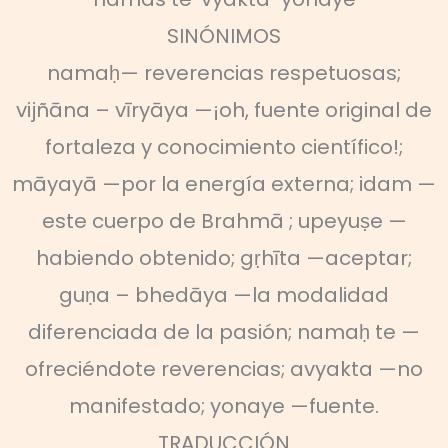
SINÓNIMOS
namaḥ— reverencias respetuosas;
vijñāna – vīryāya —¡oh, fuente original de
fortaleza y conocimiento científico!;
māyayā —por la energía externa; idam —
este cuerpo de Brahmā ; upeyuṣe —
habiendo obtenido; gṛhīta —aceptar;
guṇa – bhedāya —la modalidad
diferenciada de la pasión; namaḥ te —
ofreciéndote reverencias; avyakta —no
manifestado; yonaye —fuente.
TRADUCCIÓN