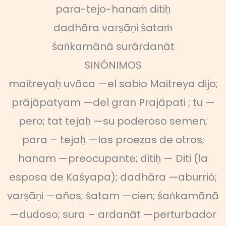
para-tejo-hanaṁ ditiḥ
dadhāra varṣāṇi śataṁ
śaṅkamānā surārdanāt
SINÓNIMOS
maitreyaḥ uvāca —el sabio Maitreya dijo;
prājāpatyam —del gran Prajāpati ; tu —
pero; tat tejaḥ —su poderoso semen;
para – tejaḥ —las proezas de otros;
hanam —preocupante; ditiḥ — Diti (la
esposa de Kaśyapa); dadhāra —aburrió;
varṣāṇi —años; śatam —cien; śaṅkamānā
—dudoso; sura – ardanāt —perturbador