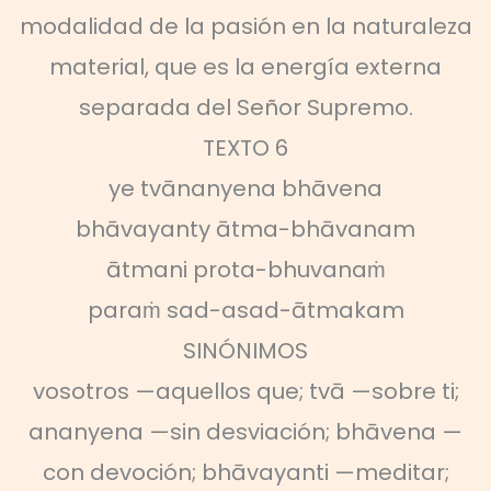
modalidad de la pasión en la naturaleza
material, que es la energía externa
separada del Señor Supremo.
TEXTO 6
ye tvānanyena bhāvena
bhāvayanty ātma-bhāvanam
ātmani prota-bhuvanaṁ
paraṁ sad-asad-ātmakam
SINÓNIMOS
vosotros —aquellos que; tvā —sobre ti;
ananyena —sin desviación; bhāvena —
con devoción; bhāvayanti —meditar;