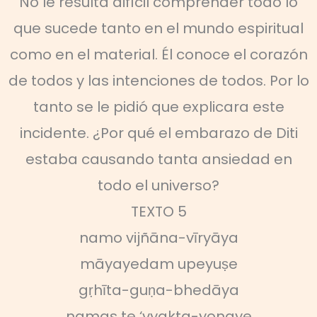
No le resulta difícil comprender todo lo
que sucede tanto en el mundo espiritual
como en el material. Él conoce el corazón
de todos y las intenciones de todos. Por lo
tanto se le pidió que explicara este
incidente. ¿Por qué el embarazo de Diti
estaba causando tanta ansiedad en
todo el universo?
TEXTO 5
namo vijñāna-vīryāya
māyayedam upeyuṣe
gṛhīta-guṇa-bhedāya
namas te ‘vyakta-yonaye