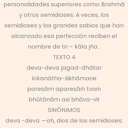
personalidades superiores como Brahmā
y otros semidioses. A veces, los
semidioses y los grandes sabios que han
alcanzado esa perfección reciben el
nombre de tri – kāla jña .
TEXTO 4
deva-deva jagad-dhātar
lokanātha-śikhāmaṇe
pareṣām apareṣāṁ tvaṁ
bhūtānām asi bhāva-vit
SINÓNIMOS
deva -deva —oh, dios de los semidioses;