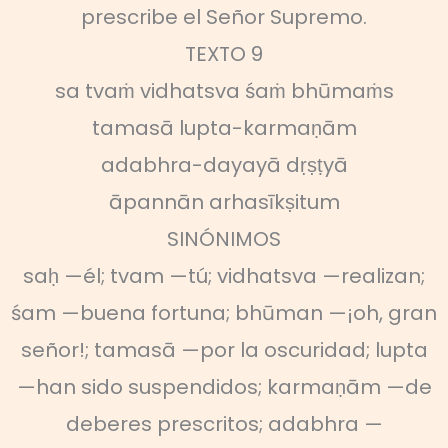
prescribe el Señor Supremo.
TEXTO 9
sa tvaṁ vidhatsva śaṁ bhūmaṁs
tamasā lupta-karmaṇām
adabhra-dayayā dṛṣṭyā
āpannān arhasīkṣitum
SINÓNIMOS
saḥ —él; tvam —tú; vidhatsva —realizan;
śam —buena fortuna; bhūman —¡oh, gran
señor!; tamasā —por la oscuridad; lupta
—han sido suspendidos; karmaṇām —de
deberes prescritos; adabhra —