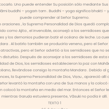
 tocarlo. Uno puede entender Su posición sólo mediante Sus 
dāmi buddhi – yogaṁ tam . Buddhi – yoga significa bhakti – 
puede comprender al Señor Supremo.
n oraciones , la Suprema Personalidad de Dios quedó complac
do como Ajita , el invencible, aconsejó a los semidioses qu
es y los demonios pudieran batir el océano de leche. La cu
ndara . Al batirlo también se produciría veneno, pero el Seño
atractivas, pero el Señor advirtió a los semidioses que no s
 disturbio. Después de aconsejar a los semidioses de esta
idad de Dios, los semidioses establecieron la paz con Mahārāj
céano, llevándose consigo la montaña Mandara . Debido al 
onces, la Suprema Personalidad de Dios, Viṣṇu , apareció allí
eñor levantó la montaña con una de Sus manos y la colocó s
uien colocó la montaña en medio del mar. Entonces el Señor 
mientras Garuḍa estuviera presente, Vāsuki no podía ir allí.
TEXTO 1