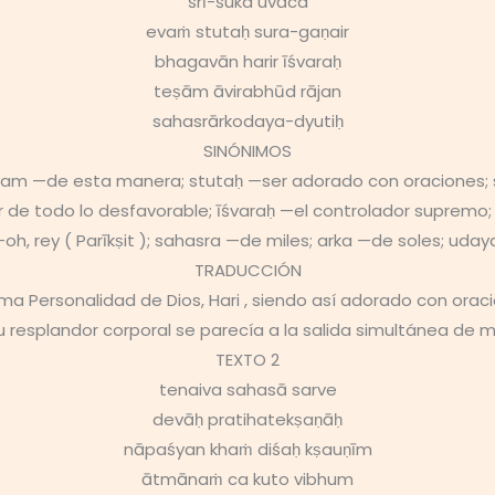
śrī-śuka uvāca
evaṁ stutaḥ sura-gaṇair
bhagavān harir īśvaraḥ
teṣām āvirabhūd rājan
sahasrārkodaya-dyutiḥ
SINÓNIMOS
evam —de esta manera; stutaḥ —ser adorado con oraciones; 
r de todo lo desfavorable; īśvaraḥ —el controlador supremo
—oh, rey ( Parīkṣit ); sahasra —de miles; arka —de soles; ud
TRADUCCIÓN
prema Personalidad de Dios, Hari , siendo así adorado con ora
Su resplandor corporal se parecía a la salida simultánea de mi
TEXTO 2
tenaiva sahasā sarve
devāḥ pratihatekṣaṇāḥ
nāpaśyan khaṁ diśaḥ kṣauṇīm
ātmānaṁ ca kuto vibhum