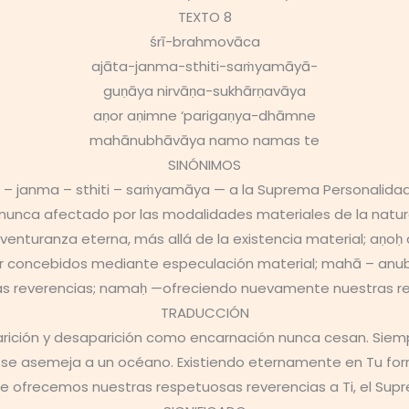
TEXTO 8
śrī-brahmovāca
ajāta-janma-sthiti-saṁyamāyā-
guṇāya nirvāṇa-sukhārṇavāya
aṇor aṇimne ‘parigaṇya-dhāmne
mahānubhāvāya namo namas te
SINÓNIMOS
a – janma – sthiti – saṁyamāya — a la Suprema Personalida
nca afectado por las modalidades materiales de la natural
aventuranza eterna, más allá de la existencia material; a
 concebidos mediante especulación material; mahā – anub
s reverencias; namaḥ —ofreciendo nuevamente nuestras rev
TRADUCCIÓN
rición y desaparición como encarnación nunca cesan. Siempr
 se asemeja a un océano. Existiendo eternamente en Tu form
te ofrecemos nuestras respetuosas reverencias a Ti, el Supr