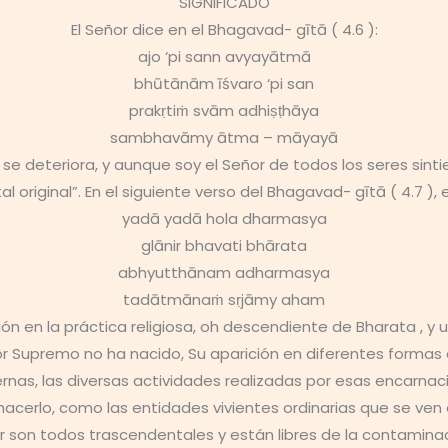
SIGNIFICADO
El Señor dice en el Bhagavad- gītā ( 4.6 ):
ajo ‘pi sann avyayātmā
bhūtānām īśvaro ‘pi san
prakṛtiṁ svām adhiṣṭhāya
sambhavāmy ātma – māyayā
se deteriora, y aunque soy el Señor de todos los seres sint
l original”. En el siguiente verso del Bhagavad- gītā ( 4.7 ), e
yadā yadā hola dharmasya
glānir bhavati bhārata
abhyutthānam adharmasya
tadātmānaṁ sṛjāmy aham
 en la práctica religiosa, oh descendiente de Bharata , y 
 Supremo no ha nacido, Su aparición en diferentes formas
nas, las diversas actividades realizadas por esas encarna
hacerlo, como las entidades vivientes ordinarias que se ven
r son todos trascendentales y están libres de la contamina