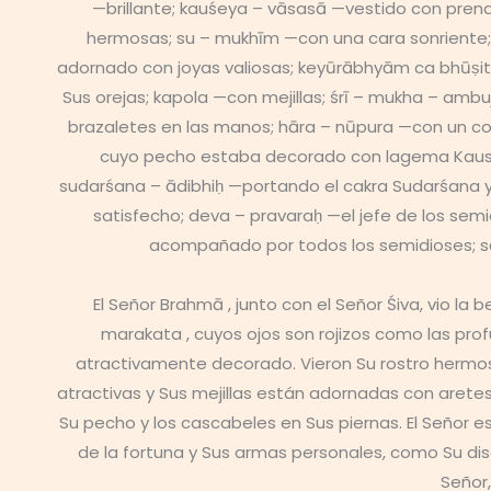
—brillante; kauśeya – vāsasā —vestido con prend
hermosas; su – mukhīm —con una cara sonriente;
adornado con joyas valiosas; keyūrābhyām ca bhūṣit
Sus orejas; kapola —con mejillas; śrī – mukha – amb
brazaletes en las manos; hāra – nūpura —con un c
cuyo pecho estaba decorado con lagema Kaustub
sudarśana – ādibhiḥ —portando el cakra Sudarśana y
satisfecho; deva – pravaraḥ —el jefe de los sem
acompañado por todos los semidioses; sā
El Señor Brahmā , junto con el Señor Śiva, vio l
marakata , cuyos ojos son rojizos como las pro
atractivamente decorado. Vieron Su rostro hermoso
atractivas y Sus mejillas están adornadas con aretes. 
Su pecho y los cascabeles en Sus piernas. El Señor 
de la fortuna y Sus armas personales, como Su dis
Señor