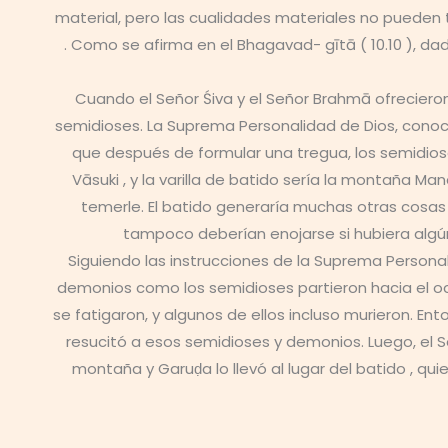
material, pero las cualidades materiales no pueden
. Como se afirma en el Bhagavad- gītā ( 10.10 ), da
Cuando el Señor Śiva y el Señor Brahmā ofreciero
semidioses. La Suprema Personalidad de Dios, conoci
que después de formular una tregua, los semidios
Vāsuki , y la varilla de batido sería la montaña Ma
temerle. El batido generaría muchas otras cosas 
tampoco deberían enojarse si hubiera algún
Siguiendo las instrucciones de la Suprema Personal
demonios como los semidioses partieron hacia el o
se fatigaron, y algunos de ellos incluso murieron. Ent
resucitó a esos semidioses y demonios. Luego, el S
montaña y Garuḍa lo llevó al lugar del batido , q