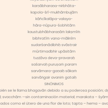
karṇābharaṇa-nirbhāta-
kapola-śrī-mukhāmbujām
kāñcīkalāpa-valaya-
hāra-nūpura-śobhitām
kaustubhābharaṇāṁ lakṣmīṁ
bibhratīṁ vana-mālinīm
sudarśanādibhiḥ svāstrair
mūrtimadbhir upāsitām
tuṣṭāva deva-pravaraḥ
saśarvaḥ puruṣaṁ param
sarvāmara-gaṇaiḥ sākaṁ
sarvāṅgair avaniṁ gataiḥ
SINÓNIMOS
ién se le llama bhagavān debido a su poderosa posición; dṛṣ
 svacchām —sin contaminación material; marakata – śyāmā
ados ​​como el útero de una flor de loto; tapta – hema – ava