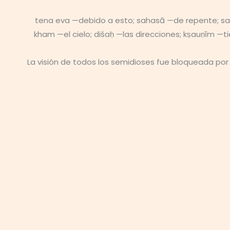
tena eva —debido a esto; sahasā —de repente; sar
kham —el cielo; diśaḥ —las direcciones; kṣauṇīm —
La visión de todos los semidioses fue bloqueada por la 