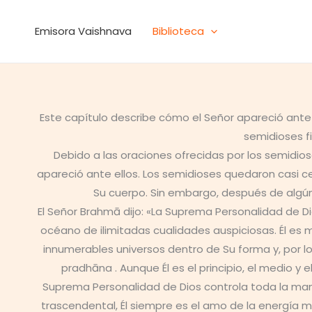
Ir
al
Emisora Vaishnava
Biblioteca
contenido
Este capítulo describe cómo el Señor apareció ante 
semidioses fi
Debido a las oraciones ofrecidas por los semidio
apareció ante ellos. Los semidioses quedaron casi ceg
Su cuerpo. Sin embargo, después de algún 
El Señor Brahmā dijo: «La Suprema Personalidad de Di
océano de ilimitadas cualidades auspiciosas. Él es má
innumerables universos dentro de Su forma y, por lo 
pradhāna . Aunque Él es el principio, el medio y 
Suprema Personalidad de Dios controla toda la mani
trascendental, Él siempre es el amo de la energía 