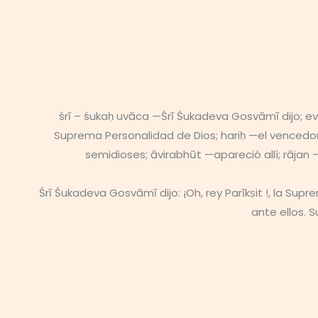
śrī – śukaḥ uvāca —Śrī Śukadeva Gosvāmī dijo; 
Suprema Personalidad de Dios; hariḥ —el vencedo
semidioses; āvirabhūt —apareció allí; rājan 
Śrī Śukadeva Gosvāmī dijo: ¡Oh, rey Parīkṣit !, la Su
ante ellos. 