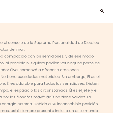
Busca
o el consejo de la Suprema Personalidad de Dios, los
éctar del mar.
taba complacido con los semidioses, y de ese modo
, al principio ni siquiera podían ver ninguna parte de
Señor Śiva, comenzó a ofrecerle oraciones.
No tiene cualidades materiales. Sin embargo, Él es el
ble. Él es adorable para todos los semidioses. Existen
, el espacio o las circunstancias. Él es el jefe y el
a por los filósofos māyāvādīs no tiene validez. La
 energía externa. Debido a Su inconcebible posición
formas, está siempre presente incluso en este mundo