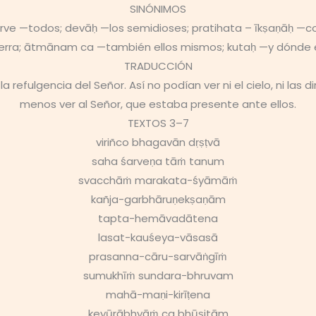
SINÓNIMOS
ve —todos; devāḥ —los semidioses; pratihata – īkṣaṇāḥ —co
tierra; ātmānam ca —también ellos mismos; kutaḥ —y dónde 
TRADUCCIÓN
refulgencia del Señor. Así no podían ver ni el cielo, ni las dir
menos ver al Señor, que estaba presente ante ellos.
TEXTOS 3–7
viriñco bhagavān dṛṣṭvā
saha śarveṇa tāṁ tanum
svacchāṁ marakata-śyāmāṁ
kañja-garbhāruṇekṣaṇām
tapta-hemāvadātena
lasat-kauśeya-vāsasā
prasanna-cāru-sarvāṅgīṁ
sumukhīṁ sundara-bhruvam
mahā-maṇi-kirīṭena
keyūrābhyāṁ ca bhūṣitām