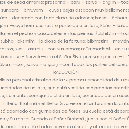
as de seda amarilla; prasanna – cāru – sarva – aṅgīm —tod
 sundara – bhruvam — cuyas cejas estaban muy bellamente 
ām —decorado con toda clase de adornos; karṇa – ābharaṇa 
ujām —cuyo hermoso rostro parecido a un loto; kāñcī – kalāp
ollar en el pecho y cascabeles en las piernas; śobhitām —
ha ; lakṣmīm —la diosa de la fortuna; bibhratīm —moviénd
 otros; sva – astraiḥ —con Sus armas; mūrtimadbhiḥ—en Su 
idioses; sa – śarvaḥ —con el Señor Śiva; puruṣam param —l
kam —con; sarva – aṅgaiḥ —con todas las partes del cuerpo
TRADUCCIÓN
a belleza personal cristalina de la Suprema Personalidad de
fundidades de un loto, que está vestido con prendas amaril
, sonriente, semejante al de un loto, coronado por un casco
El Señor Brahmā y el Señor Śiva vieron el cinturón en la cintur
está adornado con guirnaldas de flores, Su cuello está decor
co y Su maza. Cuando el Señor Brahmā , junto con el Señor Śi
, inmediatamente todos cayeron al suelo y ofrecieron revere