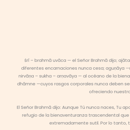
śrī – brahmā uvāca — el Señor Brahmā dijo; ajāt
diferentes encarnaciones nunca cesa; aguṇāya —nu
nirvāṇa – sukha – arṇavāya — al océano de la bien
dhāmne —cuyos rasgos corporales nunca deben ser
ofreciendo nuestra
El Señor Brahmā dijo: Aunque Tú nunca naces, Tu apa
refugio de la bienaventuranza trascendental que
extremadamente sutil. Por lo tanto, 