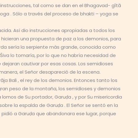
instrucciones, tal como se dan en el Bhagavad- gītā
yoga . Sólo a través del proceso de bhakti – yoga se
ida. Así dio instrucciones apropiadas a todos los
e hicieran una propuesta de paz a los demonios, para
erda sería la serpiente más grande, conocida como
r Śiva lo tomaría, por lo que no habría necesidad de
e dejaran cautivar por esas cosas. Los semidioses
 manera, el Señor desapareció de la escena.
a Bali , el rey de los demonios. Entonces tanto los
gran peso de la montaña, los semidioses y demonios
 a lomos de Su portador, Garuḍa , y por Su misericordia
obre la espalda de Garuḍa . El Señor se sentó en la
le pidió a Garuḍa que abandonara ese lugar, porque