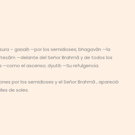
sura – gaṇaiḥ —por los semidioses; bhagavān —la
; teṣām —delante del Señor Brahmā y de todos los
aya —como el ascenso; dyutiḥ —Su refulgencia.
ciones por los semidioses y el Señor Brahmā , apareció
les de soles.