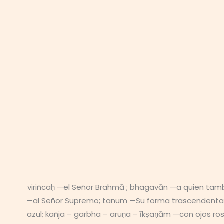
viriñcaḥ —el Señor Brahmā ; bhagavān —a quien tamb
—al Señor Supremo; tanum —Su forma trascendental;
azul; kañja – garbha – aruṇa – īkṣaṇām —con ojos ros