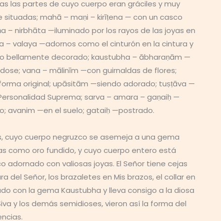
as las partes de cuyo cuerpo eran gráciles y muy
situadas; mahā – maṇi – kirīṭena — con un casco
– nirbhāta —iluminado por los rayos de las joyas en
a – valaya —adornos como el cinturón en la cintura y
todo bellamente decorado; kaustubha – ābharaṇām —
ose; vana – mālinīm —con guirnaldas de flores;
forma original; upāsitām —siendo adorado; tuṣṭāva —
a Personalidad Suprema; sarva – amara – gaṇaiḥ —
; avanim —en el suelo; gataiḥ —postrado.
 Dios, cuyo cuerpo negruzco se asemeja a una gema
las como oro fundido, y cuyo cuerpo entero está
 adornado con valiosas joyas. El Señor tiene cejas
a del Señor, los brazaletes en Mis brazos, el collar en
ado con la gema Kaustubha y lleva consigo a la diosa
va y los demás semidioses, vieron así la forma del
ncias.