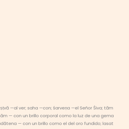
ṭvā —al ver; saha —con; śarveṇa —el Señor Śiva; tām
m — con un brillo corporal como la luz de una gema
dātena — con un brillo como el del oro fundido; lasat