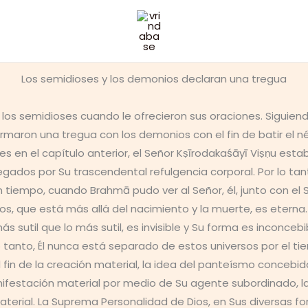
Los semidioses y los demonios declaran una tregua
los semidioses cuando le ofrecieron sus oraciones. Siguiend
rmaron una tregua con los demonios con el fin de batir el n
ses en el capítulo anterior, el Señor Kṣīrodakaśāyī Viṣṇu es
ados por Su trascendental refulgencia corporal. Por lo tanto
tiempo, cuando Brahmā pudo ver al Señor, él, junto con el 
os, que está más allá del nacimiento y la muerte, es eterna. 
s sutil que lo más sutil, es invisible y Su forma es inconcebi
tanto, Él nunca está separado de estos universos por el tiempo
el fin de la creación material, la idea del panteísmo concebid
festación material por medio de Su agente subordinado, la
material. La Suprema Personalidad de Dios, en Sus diversas 