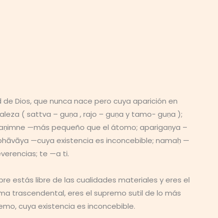
d de Dios, que nunca nace pero cuya aparición en
eza ( sattva – guṇa , rajo – guṇa y tamo- guṇa );
ṇoḥ aṇimne —más pequeño que el átomo; aparigaṇya –
hāvāya —cuya existencia es inconcebible; namaḥ —
erencias; te —a ti.
e estás libre de las cualidades materiales y eres el
a trascendental, eres el supremo sutil de lo más
emo, cuya existencia es inconcebible.