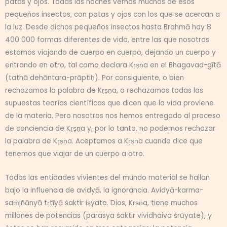
patas y ojos. Todas las noches vemos muchos de esos
pequeños insectos, con patas y ojos con los que se acercan a
la luz. Desde dichos pequeños insectos hasta Brahmā hay 8
400 000 formas diferentes de vida, entre las que nosotros
estamos viajando de cuerpo en cuerpo, dejando un cuerpo y
entrando en otro, tal como declara Kṛṣṇa en el Bhagavad-gītā
(tathā dehāntara-prāptiḥ). Por consiguiente, o bien
rechazamos la palabra de Kṛṣṇa, o rechazamos todas las
supuestas teorías científicas que dicen que la vida proviene
de la materia. Pero nosotros nos hemos entregado al proceso
de conciencia de Kṛṣṇa y, por lo tanto, no podemos rechazar
la palabra de Kṛṣṇa. Aceptamos a Kṛṣṇa cuando dice que
tenemos que viajar de un cuerpo a otro.
Todas las entidades vivientes del mundo material se hallan
bajo la influencia de avidyā, la ignorancia. Avidyā-karma-
saṁjñānyā tṛtīyā śaktir iṣyate. Dios, Kṛṣṇa, tiene muchos
millones de potencias (parasya śaktir vividhaiva śrūyate), y