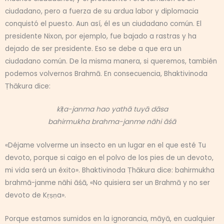
ciudadano, pero a fuerza de su ardua labor y diplomacia
conquistó el puesto. Aun así, él es un ciudadano común. El
presidente Nixon, por ejemplo, fue bajado a rastras y ha
dejado de ser presidente. Eso se debe a que era un
ciudadano común. De la misma manera, si queremos, también
podemos volvernos Brahmā. En consecuencia, Bhaktivinoda
Ṭhākura dice:
kīṭa-janma hao yathā tuyā dāsa
bahirmukha brahma-janme nāhi āśā
«Déjame volverme un insecto en un lugar en el que esté Tu
devoto, porque si caigo en el polvo de los pies de un devoto,
mi vida será un éxito». Bhaktivinoda Ṭhākura dice: bahirmukha
brahmā-janme nāhi āśā, «No quisiera ser un Brahmā y no ser
devoto de Kṛṣṇa».
Porque estamos sumidos en la ignorancia, māyā, en cualquier