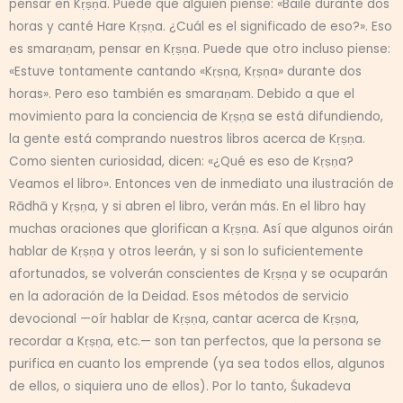
pensar en Kṛṣṇa. Puede que alguien piense: «Bailé durante dos
horas y canté Hare Kṛṣṇa. ¿Cuál es el significado de eso?». Eso
es smaraṇam, pensar en Kṛṣṇa. Puede que otro incluso piense:
«Estuve tontamente cantando «Kṛṣṇa, Kṛṣṇa» durante dos
horas». Pero eso también es smaraṇam. Debido a que el
movimiento para la conciencia de Kṛṣṇa se está difundiendo,
la gente está comprando nuestros libros acerca de Kṛṣṇa.
Como sienten curiosidad, dicen: «¿Qué es eso de Kṛṣṇa?
Veamos el libro». Entonces ven de inmediato una ilustración de
Rādhā y Kṛṣṇa, y si abren el libro, verán más. En el libro hay
muchas oraciones que glorifican a Kṛṣṇa. Así que algunos oirán
hablar de Kṛṣṇa y otros leerán, y si son lo suficientemente
afortunados, se volverán conscientes de Kṛṣṇa y se ocuparán
en la adoración de la Deidad. Esos métodos de servicio
devocional —oír hablar de Kṛṣṇa, cantar acerca de Kṛṣṇa,
recordar a Kṛṣṇa, etc.— son tan perfectos, que la persona se
purifica en cuanto los emprende (ya sea todos ellos, algunos
de ellos, o siquiera uno de ellos). Por lo tanto, Śukadeva