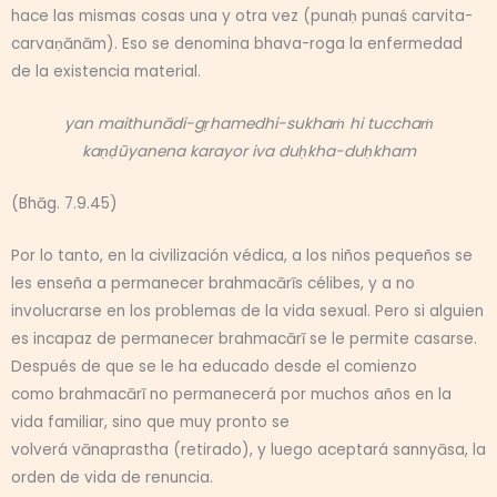
hace las mismas cosas una y otra vez (punaḥ punaś carvita-
carvaṇānām). Eso se denomina bhava-roga la enfermedad
de la existencia material.
yan maithunādi-gṛhamedhi-sukhaṁ hi tucchaṁ
kaṇḍūyanena karayor iva duḥkha-duḥkham
(Bhāg. 7.9.45)
Por lo tanto, en la civilización védica, a los niños pequeños se
les enseña a permanecer brahmacārīs célibes, y a no
involucrarse en los problemas de la vida sexual. Pero si alguien
es incapaz de permanecer brahmacārī se le permite casarse.
Después de que se le ha educado desde el comienzo
como brahmacārī no permanecerá por muchos años en la
vida familiar, sino que muy pronto se
volverá vānaprastha (retirado), y luego aceptará sannyāsa, la
orden de vida de renuncia.