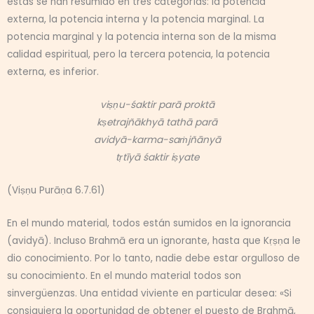
éstas se han resumido en tres categorías: la potencia
externa, la potencia interna y la potencia marginal. La
potencia marginal y la potencia interna son de la misma
calidad espiritual, pero la tercera potencia, la potencia
externa, es inferior.
viṣṇu-śaktir parā proktā
kṣetrajñākhyā tathā parā
avidyā-karma-saṁjñānyā
tṛtīyā śaktir iṣyate
(Viṣṇu Purāṇa 6.7.61)
En el mundo material, todos están sumidos en la ignorancia
(avidyā). Incluso Brahmā era un ignorante, hasta que Kṛṣṇa le
dio conocimiento. Por lo tanto, nadie debe estar orgulloso de
su conocimiento. En el mundo material todos son
sinvergüenzas. Una entidad viviente en particular desea: «Si
consiguiera la oportunidad de obtener el puesto de Brahmā,