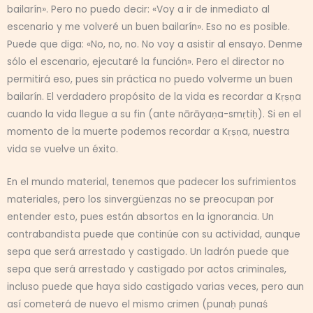
bailarín». Pero no puedo decir: «Voy a ir de inmediato al
escenario y me volveré un buen bailarín». Eso no es posible.
Puede que diga: «No, no, no. No voy a asistir al ensayo. Denme
sólo el escenario, ejecutaré la función». Pero el director no
permitirá eso, pues sin práctica no puedo volverme un buen
bailarín. El verdadero propósito de la vida es recordar a Kṛṣṇa
cuando la vida llegue a su fin (ante nārāyaṇa-smṛtiḥ). Si en el
momento de la muerte podemos recordar a Kṛṣṇa, nuestra
vida se vuelve un éxito.
En el mundo material, tenemos que padecer los sufrimientos
materiales, pero los sinvergüenzas no se preocupan por
entender esto, pues están absortos en la ignorancia. Un
contrabandista puede que continúe con su actividad, aunque
sepa que será arrestado y castigado. Un ladrón puede que
sepa que será arrestado y castigado por actos criminales,
incluso puede que haya sido castigado varias veces, pero aun
así cometerá de nuevo el mismo crimen (punaḥ punaś