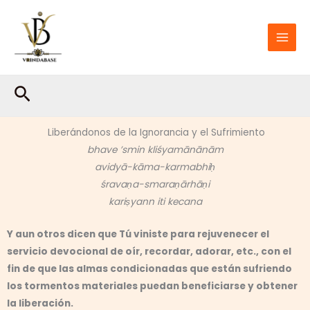
Ir
al
contenido
Buscar
Liberándonos de la Ignorancia y el Sufrimiento
bhave ’smin kliśyamānānām
avidyā-kāma-karmabhiḥ
śravaṇa-smaraṇārhāṇi
kariṣyann iti kecana
Y aun otros dicen que Tú viniste para rejuvenecer el
servicio devocional de oír, recordar, adorar, etc., con el
fin de que las almas condicionadas que están sufriendo
los tormentos materiales puedan beneficiarse y obtener
la liberación.