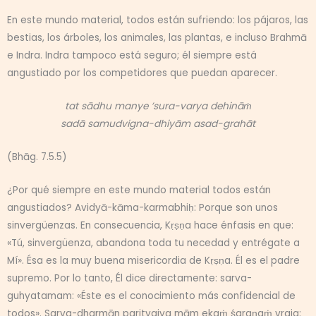
En este mundo material, todos están sufriendo: los pájaros, las
bestias, los árboles, los animales, las plantas, e incluso Brahmā
e Indra. Indra tampoco está seguro; él siempre está
angustiado por los competidores que puedan aparecer.
tat sādhu manye ’sura-varya dehināṁ
sadā samudvigna-dhiyām asad-grahāt
(Bhāg. 7.5.5)
¿Por qué siempre en este mundo material todos están
angustiados? Avidyā-kāma-karmabhiḥ: Porque son unos
sinvergüenzas. En consecuencia, Kṛṣṇa hace énfasis en que:
«Tú, sinvergüenza, abandona toda tu necedad y entrégate a
Mí». Ésa es la muy buena misericordia de Kṛṣṇa. Él es el padre
supremo. Por lo tanto, Él dice directamente: sarva-
guhyatamam: «Éste es el conocimiento más confidencial de
todos». Sarva-dharmān parityajya mām ekaṁ śaraṇaṁ vraja: