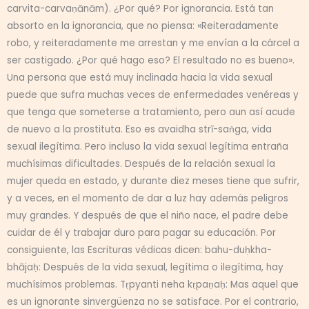
carvita-carvaṇānām). ¿Por qué? Por ignorancia. Está tan
absorto en la ignorancia, que no piensa: «Reiteradamente
robo, y reiteradamente me arrestan y me envían a la cárcel a
ser castigado. ¿Por qué hago eso? El resultado no es bueno».
Una persona que está muy inclinada hacia la vida sexual
puede que sufra muchas veces de enfermedades venéreas y
que tenga que someterse a tratamiento, pero aun así acude
de nuevo a la prostituta. Eso es avaidha strī-saṅga, vida
sexual ilegítima. Pero incluso la vida sexual legítima entraña
muchísimas dificultades. Después de la relación sexual la
mujer queda en estado, y durante diez meses tiene que sufrir,
y a veces, en el momento de dar a luz hay además peligros
muy grandes. Y después de que el niño nace, el padre debe
cuidar de él y trabajar duro para pagar su educación. Por
consiguiente, las Escrituras védicas dicen: bahu-duḥkha-
bhājaḥ: Después de la vida sexual, legítima o ilegítima, hay
muchísimos problemas. Tṛpyanti neha kṛpaṇaḥ: Mas aquel que
es un ignorante sinvergüenza no se satisface. Por el contrario,