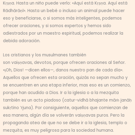
Kṛṣṇa. Hasta un niño puede verlo: «Aquí está Kṛṣṇa. Aquí está
Rādhārāṇī». Hasta un bebé o incluso un animal puede hacer
eso y beneficiarse, o si somos más inteligentes, podemos
ofrecer oraciones, y si somos expertos y hemos sido
adiestrados por un maestro espiritual, podemos realizar la
debida adoración.
Los cristianos y los musulmanes también
son vaiṣṇavas, devotos, porque ofrecen oraciones al Señor.
«¡Oh, Dios! —dicen ellos—, danos nuestro pan de cada día».
Aquellos que ofrecen esta oración, quizás no sepan mucho y
se encuentren en una etapa inferior, mas eso es un comienzo,
porque han acudido a Dios. Ir a la iglesia o a la mezquita
también es un acto piadoso (catur-vidhā bhajante māṁ janāḥ
sukṛtino ’rjuna). Por consiguiente, aquellos que comienzan de
esa manera, algún día se volverán vaiṣṇavas puros. Pero la
propaganda atea de que no se debe ir a la iglesia, templo o
mezquita, es muy peligrosa para la sociedad humana.