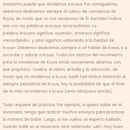
momento puede que olvidemos a Kṛṣṇa. Por consiguiente,
debemos dedicarnos siempre al cultivo de conciencia de
Kṛṣṇa, de modo que no nos olvidemos de Él. Kuntīdevī indica
eso con las palabras śravaṇa-smaraṇārhāṇi. La
palabra śravaṇa significa «oyendo», smaraṇa significa
«recordando», y arha significa «adorando a la Deidad de
Kṛṣṇa». Debemos dedicarnos siempre a oír hablar de Kṛṣṇa, y a
recordar y adorar a Kṛṣṇa. Todos los centros del movimiento
para la conciencia de Kṛṣṇa están únicamente abiertos con
ese propósito: facilitar el canto, el baile y la adoración, de
modo que no olvidemos a Kṛṣṇa. Sadā tad-bhāva-bhāvitaḥ: si
siempre pensamos en Kṛṣṇa, hay la posibilidad de que al final
de la vida recordemos a Kṛṣṇa (ante nārāyaṇa-smṛtiḥ).
Todo requiere de práctica. Por ejemplo, si quiero bailar en el
escenario, tengo que realizar muchos ensayos para practicar
la manera de bailar. Luego, si me vuelvo un experto bailarín,
cuando baile en el escenario seré aclamado: «¡Ah!, muy buen