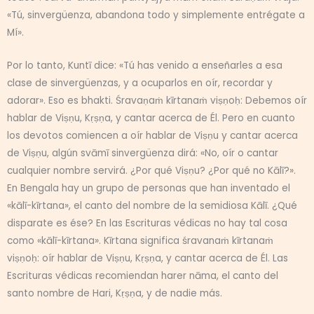
«Tú, sinvergüenza, abandona todo y simplemente entrégate a
Mí».
Por lo tanto, Kuntī dice: «Tú has venido a enseñarles a esa
clase de sinvergüenzas, y a ocuparlos en oír, recordar y
adorar». Eso es bhakti. Śravaṇaṁ kīrtanaṁ viṣṇoḥ: Debemos oír
hablar de Viṣṇu, Kṛṣṇa, y cantar acerca de Él. Pero en cuanto
los devotos comiencen a oír hablar de Viṣṇu y cantar acerca
de Viṣṇu, algún svāmī sinvergüenza dirá: «No, oír o cantar
cualquier nombre servirá. ¿Por qué Viṣṇu? ¿Por qué no Kālī?».
En Bengala hay un grupo de personas que han inventado el
«kālī-kīrtana», el canto del nombre de la semidiosa Kālī. ¿Qué
disparate es ése? En las Escrituras védicas no hay tal cosa
como «kālī-kīrtana». Kīrtana significa śravanaṁ kīrtanaṁ
viṣṇoḥ: oír hablar de Viṣṇu, Kṛṣṇa, y cantar acerca de Él. Las
Escrituras védicas recomiendan harer nāma, el canto del
santo nombre de Hari, Kṛṣṇa, y de nadie más.