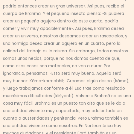
podría entonces crear un gran universo». Así pues, recibe el
cuerpo de Brahmā. Y el pequeño insecto piensa: «Si pudiera
crear un pequeño agujero dentro de este cuarto, podría
comer y vivir muy apaciblemente». Así pues, Brahmā desea
crear un universo, nosotros deseamos crear un rascacielos, y
una hormiga desea crear un agujero en un cuarto, pero la
calidad del trabajo es la misma. Sin embargo, todos nosotros
somos unos necios, porque no nos damos cuenta de que,
como esas cosas son materiales, no van a durar. Por
ignorancia, pensamos: «Esto será muy bueno. Aquello será
muy bueno». Kāma-karmabhiḥ. Creamos algún deseo (kāma),
y luego trabajamos conforme a él. Eso trae como resultado
muchísimas dificultades (kliśyanti). Volverse Brahmā no es una
cosa muy fácil. Brahmā es un puesto tan alto que se le da a
una entidad viviente muy capacitada, muy adelantada en
cuanto a austeridades y penitencia. Pero Brahmā también es
una entidad viviente como nosotros. En Norteamérica hay
muchos ciudadanos, y el presidente Ford también es un