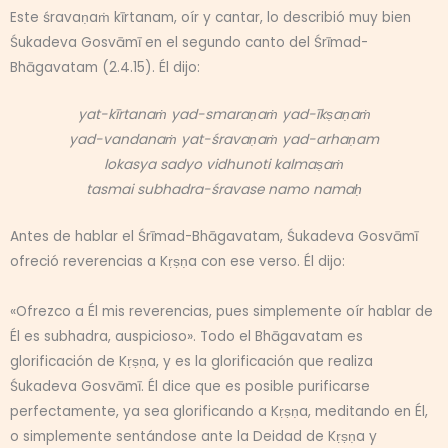
Este śravaṇaṁ kīrtanam, oír y cantar, lo describió muy bien
Śukadeva Gosvāmī en el segundo canto del Śrīmad-
Bhāgavatam (2.4.15). Él dijo:
yat-kīrtanaṁ yad-smaraṇaṁ yad-īkṣaṇaṁ
yad-vandanaṁ yat-śravaṇaṁ yad-arhaṇam
lokasya sadyo vidhunoti kalmaṣaṁ
tasmai subhadra-śravase namo namaḥ
Antes de hablar el Śrīmad-Bhāgavatam, Śukadeva Gosvāmī
ofreció reverencias a Kṛṣṇa con ese verso. Él dijo:
«Ofrezco a Él mis reverencias, pues simplemente oír hablar de
Él es subhadra, auspicioso». Todo el Bhāgavatam es
glorificación de Kṛṣṇa, y es la glorificación que realiza
Śukadeva Gosvāmī. Él dice que es posible purificarse
perfectamente, ya sea glorificando a Kṛṣṇa, meditando en Él,
o simplemente sentándose ante la Deidad de Kṛṣṇa y