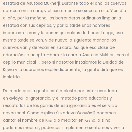
estatua de Asutosa Mukherji. Durante todo el año los cuervos
defecan en su cara, y el excremento se seca en ella. Y un día
al año, por la mañana, los barrenderos ordinarios limpian la
estatua con sus cepillos, y por la tarde unos hombres
importantes van y le ponen guirnaldas de flores. Luego, esa
misma tarde se van, y de nuevo la siguiente mañana los
cuervos van y defecan en su cara. Así que esa clase de
adoración se acepta —barrer la cara a Asutosa Mukherji con el
cepillo municipal—, pero si nosotros instalamos la Deidad de
Kṛṣṇa y la adoramos espléndidamente, la gente dirá que es
idolatría.
De modo que la gente está molesta por estar enredada
en avidyā, la ignorancia, y el método para educarlos y
rescatarlos de las garras de esa ignorancia es el servicio
devocional. Como explica Śukadeva Gosvāmī, podemos
cantar el nombre de Kṛṣṇa o meditar en Kṛṣṇa, o si no
podemos meditar, podemos simplemente sentarnos y ver a