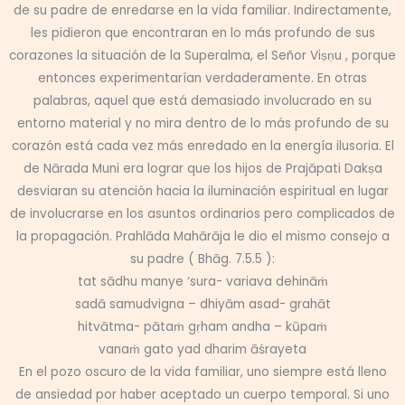
de su padre de enredarse en la vida familiar. Indirectamente,
les pidieron que encontraran en lo más profundo de sus
corazones la situación de la Superalma, el Señor Viṣṇu , porque
entonces experimentarían verdaderamente. En otras
palabras, aquel que está demasiado involucrado en su
entorno material y no mira dentro de lo más profundo de su
corazón está cada vez más enredado en la energía ilusoria. El
de Nārada Muni era lograr que los hijos de Prajāpati Dakṣa
desviaran su atención hacia la iluminación espiritual en lugar
de involucrarse en los asuntos ordinarios pero complicados de
la propagación. Prahlāda Mahārāja le dio el mismo consejo a
su padre ( Bhāg. 7.5.5 ):
tat sādhu manye ‘sura- variava dehināṁ
sadā samudvigna – dhiyām asad- grahāt
hitvātma- pātaṁ gṛham andha – kūpaṁ
vanaṁ gato yad dharim āśrayeta
En el pozo oscuro de la vida familiar, uno siempre está lleno
de ansiedad por haber aceptado un cuerpo temporal. Si uno