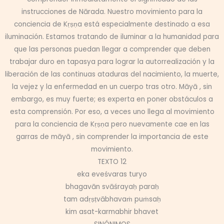
instrucciones de Nārada. Nuestro movimiento para la
conciencia de Kṛṣṇa está especialmente destinado a esa
iluminación. Estamos tratando de iluminar a la humanidad para
que las personas puedan llegar a comprender que deben
trabajar duro en tapasya para lograr la autorrealización y la
liberación de las continuas ataduras del nacimiento, la muerte,
la vejez y la enfermedad en un cuerpo tras otro. Māyā , sin
embargo, es muy fuerte; es experta en poner obstáculos a
esta comprensión. Por eso, a veces uno llega al movimiento
para la conciencia de Kṛṣṇa pero nuevamente cae en las
garras de māyā , sin comprender la importancia de este
movimiento.
TEXTO 12
eka eveśvaras turyo
bhagavān svāśrayaḥ paraḥ
tam adṛṣṭvābhavaṁ puṁsaḥ
kim asat-karmabhir bhavet