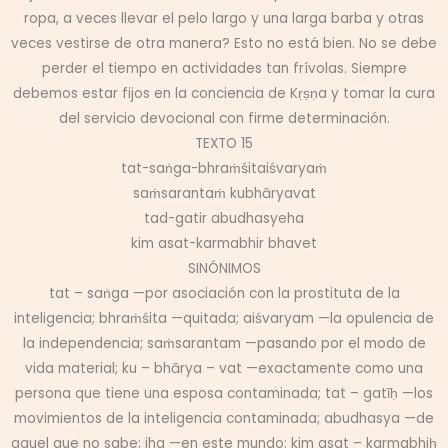
ropa, a veces llevar el pelo largo y una larga barba y otras
veces vestirse de otra manera? Esto no está bien. No se debe
perder el tiempo en actividades tan frívolas. Siempre
debemos estar fijos en la conciencia de Kṛṣṇa y tomar la cura
del servicio devocional con firme determinación.
TEXTO 15
tat-saṅga-bhraṁśitaiśvaryaṁ
saṁsarantaṁ kubhāryavat
tad-gatir abudhasyeha
kim asat-karmabhir bhavet
SINÓNIMOS
tat – saṅga —por asociación con la prostituta de la
inteligencia; bhraṁśita —quitada; aiśvaryam —la opulencia de
la independencia; saṁsarantam —pasando por el modo de
vida material; ku – bhārya – vat —exactamente como una
persona que tiene una esposa contaminada; tat – gatīḥ —los
movimientos de la inteligencia contaminada; abudhasya —de
aquel que no sabe; iha —en este mundo; kim asat – karmabhiḥ