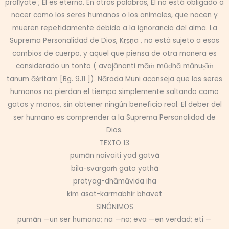
pralīyate ; Él es eterno. En otras palabras, Él no está obligado a
nacer como los seres humanos o los animales, que nacen y
mueren repetidamente debido a la ignorancia del alma. La
Suprema Personalidad de Dios, Kṛṣṇa , no está sujeto a esos
cambios de cuerpo, y aquel que piensa de otra manera es
considerado un tonto ( avajānanti māṁ mūḍhā mānuṣīṁ
tanum āśritam [Bg. 9.11 ]). Nārada Muni aconseja que los seres
humanos no pierdan el tiempo simplemente saltando como
gatos y monos, sin obtener ningún beneficio real. El deber del
ser humano es comprender a la Suprema Personalidad de
Dios.
TEXTO 13
pumān naivaiti yad gatvā
bila-svargaṁ gato yathā
pratyag-dhāmāvida iha
kim asat-karmabhir bhavet
SINÓNIMOS
pumān —un ser humano; na —no; eva —en verdad; eti —