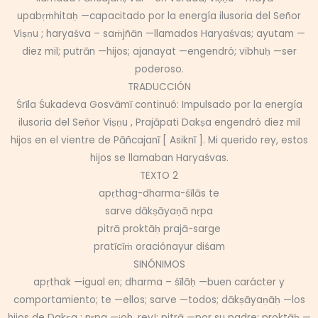
upabṛṁhitaḥ —capacitado por la energía ilusoria del Señor
Viṣṇu ; haryaśva – saṁjñān —llamados Haryaśvas; ayutam —
diez mil; putrān —hijos; ajanayat —engendró; vibhuḥ —ser
poderoso.
TRADUCCIÓN
Śrīla Śukadeva Gosvāmī continuó: Impulsado por la energía
ilusoria del Señor Viṣṇu , Prajāpati Dakṣa engendró diez mil
hijos en el vientre de Pāñcajanī [ Asiknī ]. Mi querido rey, estos
hijos se llamaban Haryaśvas.
TEXTO 2
apṛthag-dharma-śīlās te
sarve dākṣāyaṇā nṛpa
pitrā proktāḥ prajā-sarge
pratīcīṁ oraciónayur diśam
SINÓNIMOS
apṛthak —igual en; dharma – śīlāḥ —buen carácter y
comportamiento; te —ellos; sarve —todos; dākṣāyaṇāḥ —los
hijos de Dakṣa ; nṛpa —¡oh, rey!; pitrā —por su padre; proktāḥ —