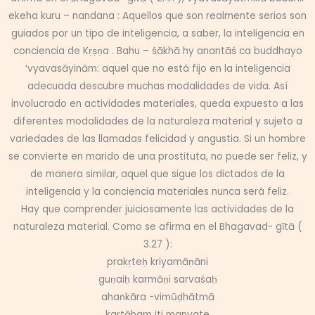
ekeha kuru – nandana : Aquellos que son realmente serios son
guiados por un tipo de inteligencia, a saber, la inteligencia en
conciencia de Kṛṣṇa . Bahu – śākhā hy anantāś ca buddhayo
‘vyavasāyinām: aquel que no está fijo en la inteligencia
adecuada descubre muchas modalidades de vida. Así
involucrado en actividades materiales, queda expuesto a las
diferentes modalidades de la naturaleza material y sujeto a
variedades de las llamadas felicidad y angustia. Si un hombre
se convierte en marido de una prostituta, no puede ser feliz, y
de manera similar, aquel que sigue los dictados de la
inteligencia y la conciencia materiales nunca será feliz.
Hay que comprender juiciosamente las actividades de la
naturaleza material. Como se afirma en el Bhagavad- gītā (
3.27 ):
prakṛteḥ kriyamāṇāni
guṇaiḥ karmāṇi sarvaśaḥ
ahaṅkāra -vimūḍhātmā
kartāham iti manyate