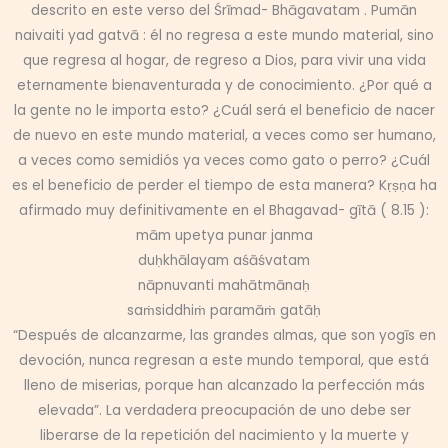
descrito en este verso del Śrīmad- Bhāgavatam . Pumān
naivaiti yad gatvā : él no regresa a este mundo material, sino
que regresa al hogar, de regreso a Dios, para vivir una vida
eternamente bienaventurada y de conocimiento. ¿Por qué a
la gente no le importa esto? ¿Cuál será el beneficio de nacer
de nuevo en este mundo material, a veces como ser humano,
a veces como semidiós ya veces como gato o perro? ¿Cuál
es el beneficio de perder el tiempo de esta manera? Kṛṣṇa ha
afirmado muy definitivamente en el Bhagavad- gītā ( 8.15 ):
mām upetya punar janma
duḥkhālayam aśāśvatam
nāpnuvanti mahātmānaḥ
saṁsiddhiṁ paramāṁ gatāḥ
“Después de alcanzarme, las grandes almas, que son yogīs en
devoción, nunca regresan a este mundo temporal, que está
lleno de miserias, porque han alcanzado la perfección más
elevada”. La verdadera preocupación de uno debe ser
liberarse de la repetición del nacimiento y la muerte y