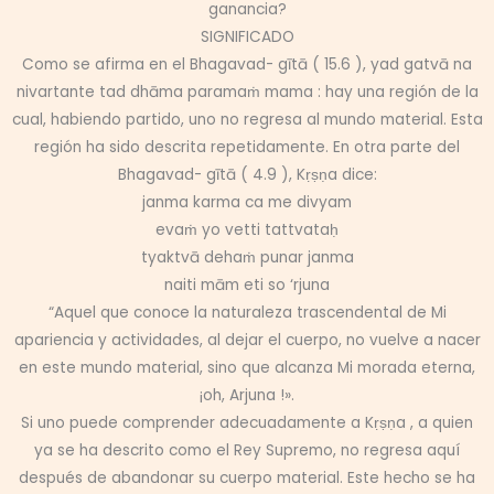
ganancia?
SIGNIFICADO
Como se afirma en el Bhagavad- gītā ( 15.6 ), yad gatvā na
nivartante tad dhāma paramaṁ mama : hay una región de la
cual, habiendo partido, uno no regresa al mundo material. Esta
región ha sido descrita repetidamente. En otra parte del
Bhagavad- gītā ( 4.9 ), Kṛṣṇa dice:
janma karma ca me divyam
evaṁ yo vetti tattvataḥ
tyaktvā dehaṁ punar janma
naiti mām eti so ‘rjuna
“Aquel que conoce la naturaleza trascendental de Mi
apariencia y actividades, al dejar el cuerpo, no vuelve a nacer
en este mundo material, sino que alcanza Mi morada eterna,
¡oh, Arjuna !».
Si uno puede comprender adecuadamente a Kṛṣṇa , a quien
ya se ha descrito como el Rey Supremo, no regresa aquí
después de abandonar su cuerpo material. Este hecho se ha