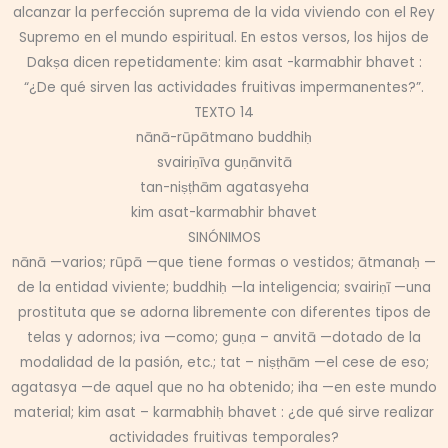
alcanzar la perfección suprema de la vida viviendo con el Rey
Supremo en el mundo espiritual. En estos versos, los hijos de
Dakṣa dicen repetidamente: kim asat -karmabhir bhavet :
“¿De qué sirven las actividades fruitivas impermanentes?”.
TEXTO 14
nānā-rūpātmano buddhiḥ
svairiṇīva guṇānvitā
tan-niṣṭhām agatasyeha
kim asat-karmabhir bhavet
SINÓNIMOS
nānā —varios; rūpā —que tiene formas o vestidos; ātmanaḥ —
de la entidad viviente; buddhiḥ —la inteligencia; svairiṇī —una
prostituta que se adorna libremente con diferentes tipos de
telas y adornos; iva —como; guṇa – anvitā —dotado de la
modalidad de la pasión, etc.; tat – niṣṭhām —el cese de eso;
agatasya —de aquel que no ha obtenido; iha —en este mundo
material; kim asat – karmabhiḥ bhavet : ¿de qué sirve realizar
actividades fruitivas temporales?