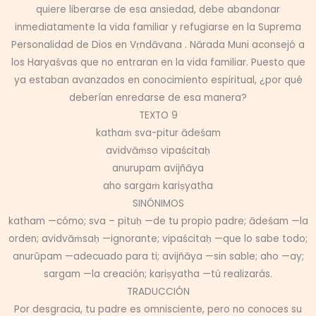
quiere liberarse de esa ansiedad, debe abandonar
inmediatamente la vida familiar y refugiarse en la Suprema
Personalidad de Dios en Vṛndāvana . Nārada Muni aconsejó a
los Haryaśvas que no entraran en la vida familiar. Puesto que
ya estaban avanzados en conocimiento espiritual, ¿por qué
deberían enredarse de esa manera?
TEXTO 9
kathaṁ sva-pitur ādeśam
avidvāṁso vipaścitaḥ
anurupam avijñāya
aho sargaṁ kariṣyatha
SINÓNIMOS
katham —cómo; sva – pituḥ —de tu propio padre; ādeśam —la
orden; avidvāṁsaḥ —ignorante; vipaścitaḥ —que lo sabe todo;
anurūpam —adecuado para ti; avijñāya —sin sable; aho —ay;
sargam —la creación; kariṣyatha —tú realizarás.
TRADUCCIÓN
Por desgracia, tu padre es omnisciente, pero no conoces su