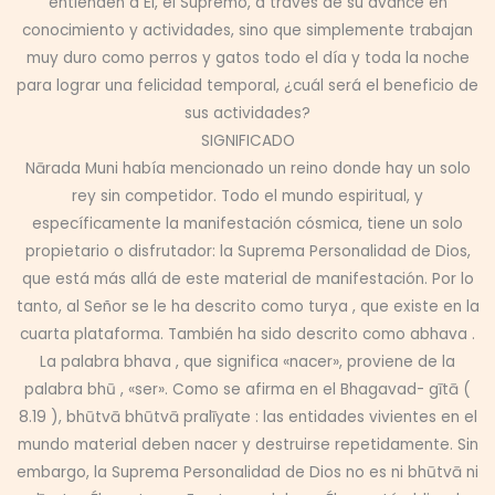
entienden a Él, el Supremo, a través de su avance en
conocimiento y actividades, sino que simplemente trabajan
muy duro como perros y gatos todo el día y toda la noche
para lograr una felicidad temporal, ¿cuál será el beneficio de
sus actividades?
SIGNIFICADO
Nārada Muni había mencionado un reino donde hay un solo
rey sin competidor. Todo el mundo espiritual, y
específicamente la manifestación cósmica, tiene un solo
propietario o disfrutador: la Suprema Personalidad de Dios,
que está más allá de este material de manifestación. Por lo
tanto, al Señor se le ha descrito como turya , que existe en la
cuarta plataforma. También ha sido descrito como abhava .
La palabra bhava , que significa «nacer», proviene de la
palabra bhū , «ser». Como se afirma en el Bhagavad- gītā (
8.19 ), bhūtvā bhūtvā pralīyate : las entidades vivientes en el
mundo material deben nacer y destruirse repetidamente. Sin
embargo, la Suprema Personalidad de Dios no es ni bhūtvā ni