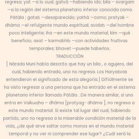
regresa; yat —a lo cual; gatvā —habiendo ido; bila – svargam
—a la región del sistema planetario inferior conocida como
Pātāla ; gataḥ —desaparecido; yathā —como; pratyak –
dhāma —el refulgente mundo espiritual; avidaḥ —del hombre
poco inteligente; iha —en este mundo material; kim —qué
beneficio; asat – karmabhiḥ —con actividades fruitivas
temporales; bhavet —puede haberlos.
TRADUCCIÓN
[ Nārada Muni había descrito que hay un bila , o agujero, del
cual, habiendo entrado, uno no regresa. Los Haryaśvas
entendieron el significado de esta alegoría.] Difícilmente se
ha visto regresar a una persona que ha entrado en el sistema
planetario inferior llamado Pātāla . De manera similar, si uno
entra en Vaikuṇṭha – dhāma [pratyag- dhāma ], no regresa a
este mundo material. Si existe tal lugar del cual, habiendo
partido, uno no regresa a la miserable condición material de la
vida, ¿de qué sirve saltar como monos en el mundo material
temporal y no ver ni comprender ese lugar? ¿Cuál será la