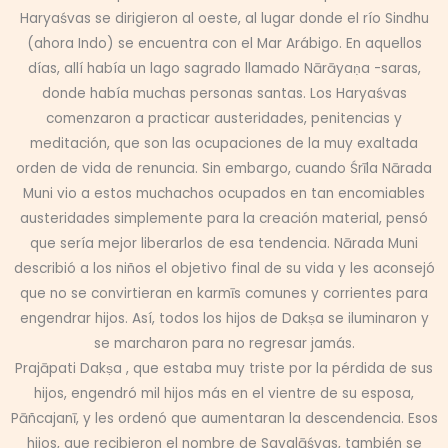
Haryaśvas se dirigieron al oeste, al lugar donde el río Sindhu
(ahora Indo) se encuentra con el Mar Arábigo. En aquellos
días, allí había un lago sagrado llamado Nārāyaṇa -saras,
donde había muchas personas santas. Los Haryaśvas
comenzaron a practicar austeridades, penitencias y
meditación, que son las ocupaciones de la muy exaltada
orden de vida de renuncia. Sin embargo, cuando Śrīla Nārada
Muni vio a estos muchachos ocupados en tan encomiables
austeridades simplemente para la creación material, pensó
que sería mejor liberarlos de esa tendencia. Nārada Muni
describió a los niños el objetivo final de su vida y les aconsejó
que no se convirtieran en karmīs comunes y corrientes para
engendrar hijos. Así, todos los hijos de Dakṣa se iluminaron y
se marcharon para no regresar jamás.
Prajāpati Dakṣa , que estaba muy triste por la pérdida de sus
hijos, engendró mil hijos más en el vientre de su esposa,
Pāñcajanī, y les ordenó que aumentaran la descendencia. Esos
hijos, que recibieron el nombre de Savalāśvas, también se