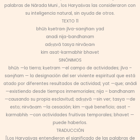
palabras de Nārada Muni , los Haryaśvas las consideraron con
su inteligencia natural, sin ayuda de otros.
TEXTO 11
bhūḥ kṣetraṁ jīva-saṁjñaṁ yad
anadi nija-bandhanam
adṛṣṭvā tasya nirvāṇaṁ
kim asat-karmabhir bhavet
SINÓNIMOS
bhūḥ —la tierra; kṣetram —el campo de actividades; jīva –
saṁjñam — la designación del ser viviente espiritual que está
atado por diferentes resultados de actividad; yat —que; anādi
—existiendo desde tiempos inmemoriales; nija – bandhanam
—causando su propia esclavitud; adṛṣṭvā —sin ver; tasya —de
esto; nirvāṇam —la cesación; kim —qué beneficio; asat –
karmabhiḥ —con actividades fruitivas temporales; bhavet —
puede haberlos.
TRADUCCIÓN
[Los Haryaśvas entendieron el significado de las palabras de