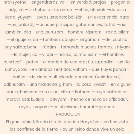
srakṣyatha —engendrarás; vai —en verdad; prajāḥ —progenie;
adṛṣṭvā —sin haber visto; antam —el fin; bhuvaḥ —de esta
tierra; yūyam —todos ustedes; bāliśāḥ —sin experiencia; bata
—ay; pālakāḥ —aunque príncipes gobernantes; tathā —así
también; eka —uno; puruṣam —hombre; rāṣṭram —reino; bilam
—el agujero; ca —también; adṛṣṭa – nirgamam —del cual no
hay salida; bahu – rūpām —tomando muchas formas; striyam
—la mujer; ca —y; api —incluso; pumāṁsam —el hombre;
puṁścalī – patim —el marido de una prostituta; nadīm —un río;
ubhayataḥ —en ambos sentidos; vāhām —que fluye; pañca -
pañca —de cinco multiplicado por cinco (veinticinco);
adbhutam —una maravilla; gṛham —la casa; kvacit —en alguna
parte; haṁsam —un cisne; citra – katham —cuya historia es
maravillosa; kṣaura – pavyam —hecho de navajas afiladas y
rayos; svayam —en sí mismo; bhrami —girando.
TRADUCCIÓN
El gran sabio Nārada dijo: Mi querido Haryaśvas, no has visto
los confines de la tierra. Hay un reino donde vive un solo