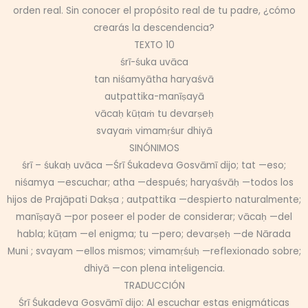
orden real. Sin conocer el propósito real de tu padre, ¿cómo
crearás la descendencia?
TEXTO 10
śrī-śuka uvāca
tan niśamyātha haryaśvā
autpattika-manīṣayā
vācaḥ kūṭaṁ tu devarṣeḥ
svayaṁ vimamṛśur dhiyā
SINÓNIMOS
śrī – śukaḥ uvāca —Śrī Śukadeva Gosvāmī dijo; tat —eso;
niśamya —escuchar; atha —después; haryaśvāḥ —todos los
hijos de Prajāpati Dakṣa ; autpattika —despierto naturalmente;
manīṣayā —por poseer el poder de considerar; vācaḥ —del
habla; kūṭam —el enigma; tu —pero; devarṣeḥ —de Nārada
Muni ; svayam —ellos mismos; vimamṛśuḥ —reflexionado sobre;
dhiyā —con plena inteligencia.
TRADUCCIÓN
Śrī Śukadeva Gosvāmī dijo: Al escuchar estas enigmáticas