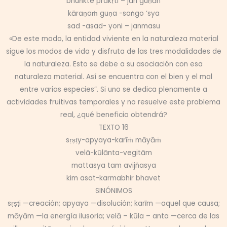
bhuṅkte prakṛti – jān guṇān
kāraṇaṁ guṇa -saṅgo ‘sya
sad -asad- yoni – janmasu
«De este modo, la entidad viviente en la naturaleza material
sigue los modos de vida y disfruta de las tres modalidades de
la naturaleza. Esto se debe a su asociación con esa
naturaleza material. Así se encuentra con el bien y el mal
entre varias especies”. Si uno se dedica plenamente a
actividades fruitivas temporales y no resuelve este problema
real, ¿qué beneficio obtendrá?
TEXTO 16
sṛṣṭy-apyaya-karīṁ māyāṁ
velā-kūlānta-vegitām
mattasya tam avijñasya
kim asat-karmabhir bhavet
SINÓNIMOS
sṛṣṭi —creación; apyaya —disolución; karīm —aquel que causa;
māyām —la energía ilusoria; velā – kūla – anta —cerca de las