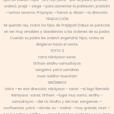
ordenó; prajā – sarge —para aumentar la población; pratīcīm
—somos severos; Prayayuḥ —fueron a; diśam —la dirección.
TRADUCCIÓN
Mi querido rey, todos los hijos de Prajāpati Dakṣa se parecían
en ser muy amables y obedientes a las órdenes de su padre.
Cuando su padre les ordenó engendrar hijos, todos se
dirigieron hacia el oeste.
TEXTO 3
tatra nārāyaṇa-saras
tīrthaṁ sindhu-samudrayoḥ
saṅgamo yatra sumahan
muni-siddha-niṣevitam
SINÓNIMOS
tatra —en esa dirección; nārāyaṇa – saraḥ —el lago llamado
Nārāyaṇa -saras; tīrtham —lugar muy santo; sindhu –
samudrayoḥ —del río Sindhu y del mar; saṅgamaḥ —
confluencia; yatra —dónde; su – mahat —muy grande; muni —