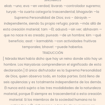
SINÓNIMOS
ekaḥ —uno; eva —en verdad; īśvaraḥ —controlador supremo;
turyaḥ —la cuarta categoría trascendental; bhagavān —la
Suprema Personalidad de Dios; sva – āśrayaḥ —
independiente, siendo Su propio refugio; paraḥ —más allá de
esta creación material; tam —Él; adṛṣṭvā —sin ver; abhavam —
que no nace ni es creado; puṁsaḥ —de un hombre; kim —qué
beneficio; asat – karmabhiḥ —con actividades fruitivas
temporales; bhavet —puede haberlos.
TRADUCCIÓN
[ Nārada Muni había dicho que hay un reino donde sólo hay un
hombre. Los Haryaśvas comprendieron el significado de esta
declaración.] El único disfrutador es la Suprema Personalidad
de Dios, quien observa todo, en todas partes. Está lleno de
seis opulencias y es totalmente independiente de los demás.
Él nunca está sujeto a las tres modalidades de la naturaleza
material, porque Él siempre es trascendental a esta creación
material. Si los miembros de la sociedad humana no lo