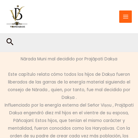
Ir
al
contenido
Buscar
Nārada Muni mal decidido por Prajāpati Dakṣa
Este capítulo relata cómo todos los hijos de Dakṣa fueron
liberados de las garras de la energía material siguiendo el
consejo de Nārada , quien, por tanto, fue mal decidido por
Dakṣa .
Influenciado por la energía externa del Señor Viṣṇu , Prajāpati
Dakṣa engendró diez mil hijos en el vientre de su esposa,
Pāñcajanī. Estos hijos, que tenían el mismo carácter y
mentalidad, fueron conocidos como los Haryaśvas. Con la
orden de su padre de crear cada vez más población, los