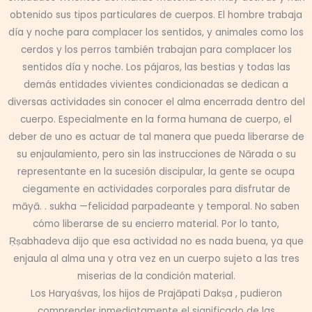
obtenido sus tipos particulares de cuerpos. El hombre trabaja
día y noche para complacer los sentidos, y animales como los
cerdos y los perros también trabajan para complacer los
sentidos día y noche. Los pájaros, las bestias y todas las
demás entidades vivientes condicionadas se dedican a
diversas actividades sin conocer el alma encerrada dentro del
cuerpo. Especialmente en la forma humana de cuerpo, el
deber de uno es actuar de tal manera que pueda liberarse de
su enjaulamiento, pero sin las instrucciones de Nārada o su
representante en la sucesión discipular, la gente se ocupa
ciegamente en actividades corporales para disfrutar de
māyā. . sukha —felicidad parpadeante y temporal. No saben
cómo liberarse de su encierro material. Por lo tanto,
Ṛṣabhadeva dijo que esa actividad no es nada buena, ya que
enjaula al alma una y otra vez en un cuerpo sujeto a las tres
miserias de la condición material.
Los Haryaśvas, los hijos de Prajāpati Dakṣa , pudieron
comprender inmediatamente el significado de las