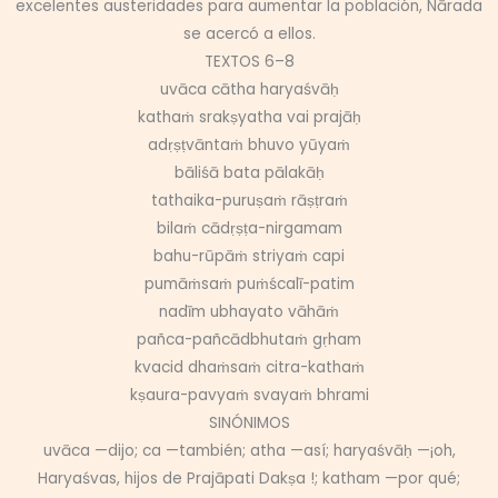
excelentes austeridades para aumentar la población, Nārada
se acercó a ellos.
TEXTOS 6–8
uvāca cātha haryaśvāḥ
kathaṁ srakṣyatha vai prajāḥ
adṛṣṭvāntaṁ bhuvo yūyaṁ
bāliśā bata pālakāḥ
tathaika-puruṣaṁ rāṣṭraṁ
bilaṁ cādṛṣṭa-nirgamam
bahu-rūpāṁ striyaṁ capi
pumāṁsaṁ puṁścalī-patim
nadīm ubhayato vāhāṁ
pañca-pañcādbhutaṁ gṛham
kvacid dhaṁsaṁ citra-kathaṁ
kṣaura-pavyaṁ svayaṁ bhrami
SINÓNIMOS
uvāca —dijo; ca —también; atha —así; haryaśvāḥ —¡oh,
Haryaśvas, hijos de Prajāpati Dakṣa !; katham —por qué;