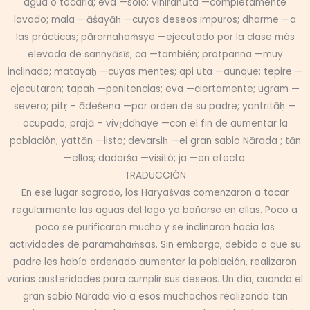
agua o tocarla; eva —sólo; vinirdhūta —completamente
lavado; mala – āśayāḥ —cuyos deseos impuros; dharme —a
las prácticas; pāramahaṁsye —ejecutado por la clase más
elevada de sannyāsīs; ca —también; protpanna —muy
inclinado; matayaḥ —cuyas mentes; api uta —aunque; tepire —
ejecutaron; tapaḥ —penitencias; eva —ciertamente; ugram —
severo; pitṛ – ādeśena —por orden de su padre; yantritāḥ —
ocupado; prajā – vivṛddhaye —con el fin de aumentar la
población; yattān —listo; devarṣiḥ —el gran sabio Nārada ; tān
—ellos; dadarśa —visitó; ja —en efecto.
TRADUCCIÓN
En ese lugar sagrado, los Haryaśvas comenzaron a tocar
regularmente las aguas del lago ya bañarse en ellas. Poco a
poco se purificaron mucho y se inclinaron hacia las
actividades de paramahaṁsas. Sin embargo, debido a que su
padre les había ordenado aumentar la población, realizaron
varias austeridades para cumplir sus deseos. Un día, cuando el
gran sabio Nārada vio a esos muchachos realizando tan