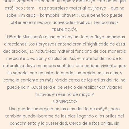
orillas; vegitām —siendo muy rápido; mattasya —de aquel que
está loco ; tām —esa naturaleza material; avijñasya —que no
sabe; kim asat – karmabhiḥ bhavet : ¿Qué beneficio puede
obtenerse al realizar actividades fruitivas temporales?
TRADUCCIÓN
[ Nārada Muni había dicho que hay un río que fluye en ambas
direcciones. Los Haryaśvas entendieron el significado de esta
declaración.] La naturaleza material funciona de dos maneras:
mediante creación y disolución. Así, el material del río de la
naturaleza fluye en ambos sentidos. Una entidad viviente que,
sin saberlo, cae en este río queda sumergida en sus olas, y
como la corriente es más rápida cerca de las orillas del río, no
puede salir. ¿Cuál será el beneficio de realizar actividades
fruitivas en ese río de māyā ?
SIGNIFICADO
Uno puede sumergirse en las olas del río de māyā , pero
también puede liberarse de las olas llegando a las orillas del
conocimiento y la austeridad. Cerca de estas orillas, sin