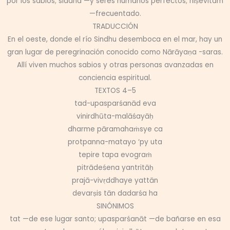
por los sabios; siddha —y seres humanos perfectos; niṣevitam
—frecuentado.
TRADUCCIÓN
En el oeste, donde el río Sindhu desemboca en el mar, hay un
gran lugar de peregrinación conocido como Nārāyaṇa -saras.
Allí viven muchos sabios y otras personas avanzadas en
conciencia espiritual.
TEXTOS 4–5
tad-upasparśanād eva
vinirdhūta-malāśayāḥ
dharme pāramahaṁsye ca
protpanna-matayo ‘py uta
tepire tapa evograṁ
pitrādeśena yantritāḥ
prajā-vivṛddhaye yattān
devarṣis tān dadarśa ha
SINÓNIMOS
tat —de ese lugar santo; upasparśanāt —de bañarse en esa