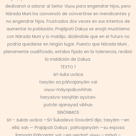
dedicaron a adorar al Señor Viṣṇu para engendrar hijos, pero
Nārada Muni los convenció de convertirse en mendicantes y
no engendrar hijos. Frustrados dos veces en sus intentos de
aumentar la población, Prajāpati Dakṣa se enojó muchísimo
con Nārada Muni y lo maldijo, diciéndole que en el futuro no
podría quedarse en ningún lugar. Puesto que Nārada Muni ,
plenamente cualificado, estaba fijado en la tolerancia, recibió
la maldición de Dakṣa.
TEXTO 1
śrī-śuka uvāca
tasyāṁ sa pāñcajanyāṁ vai
viṣṇu-māyopabṛṁhitaḥ
haryaśva-saṁjñān ayutaṁ
putrān ajanayad vibhuḥ
SINÓNIMOS
śrī – śukaḥ uvāca —Śrī Śukadeva Gosvāmī dijo; tasyām —en
ella; saḥ — Prajāpati Dakṣa ; pāñcajanyām —su esposa
llamada Pāñcajanī; vai —en verdad; viṣṇu – māyā –