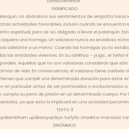
correctamente”.
SIGNIFICADO
palanquín, no abandonó sus sentimientos de simpatía hacia 
y otras actividades favorables, incluso cuando se encuentra 
o espiritual, pero se vio obligado a llevar el palanquín. E
ni siquiera una hormiga. Un vaiṣṇava nunca es envidioso ni 
cia adelante a un metro. Cuando las hormigas ya no estaban 
las entidades vivientes. En Su sāṅkhya – yoga , el Señor Ka
porales. Aquellos que no son vaiṣṇavas consideran que sólo
ormas de vida. En consecuencia, el vaiṣṇava tiene cuidado 
tienen que cumplir una determinada duración para estar enj
o en particular antes de ser promovidos o evolucionados a o
cumpla su pena de prisión en un determinado cuerpo. Por 
 sentidos, ya que esto lo implicará en una actividad pecamin
TEXTO 3
sopālambham upākarṇyopāya-turīyāc chaṅkita-manasas ta
SINÓNIMOS