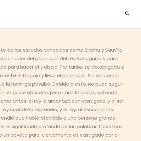
Busca
nte de los estados conocidos como Sindhu y Sauvīra .
 un portador del palanquín del rey Rahūgaṇa, y para
 para hacer el trabajo. Por tanto, se vio obligado a
mente el trabajo y llevó el palanquín. Sin embargo,
ue la hormiga pasaba. Debido a esto, no pudo seguir
 con lenguaje obsceno, pero Jaḍa Bharata , estando
mo antes, el rey lo amenazó con castigarlo, y al ser
ey cuando lo reprendió, y el rey, al escuchar las
prendió que había ofendido a una persona grande,
el significado profundo de las palabras filosóficas
 de un devoto puro, ciertamente es castigado por el