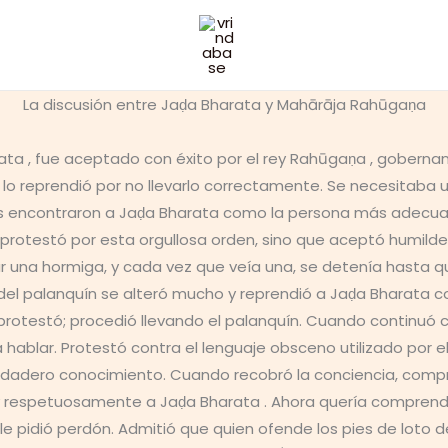
La discusión entre Jaḍa Bharata y Mahārāja Rahūgaṇa
rata , fue aceptado con éxito por el rey Rahūgaṇa , goberna
 y lo reprendió por no llevarlo correctamente. Se necesitaba
es encontraron a Jaḍa Bharata como la persona más adecuada
o protestó por esta orgullosa orden, sino que aceptó humilde
ar una hormiga, y cada vez que veía una, se detenía hasta q
ro del palanquín se alteró mucho y reprendió a Jaḍa Bharata
rotestó; procedió llevando el palanquín. Cuando continuó co
lar. Protestó contra el lenguaje obsceno utilizado por el r
erdadero conocimiento. Cuando recobró la conciencia, com
respetuosamente a Jaḍa Bharata . Ahora quería comprender 
, le pidió perdón. Admitió que quien ofende los pies de loto