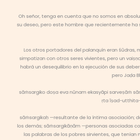
Oh señor, tenga en cuenta que no somos en absolu
su deseo, pero este hombre que recientemente ha s
Los otros portadores del palanquín eran śūdras, 
simpatizan con otros seres vivientes, pero un vai
habrá un desequilibrio en la ejecución de sus debe
pero Jaḍa B
sāṁsargiko doṣa eva nūnam ekasyāpi sarveṣāṁ sāṁsa
ṛta īṣad-utthit
sāṁsargikaḥ —resultante de la íntima asociación
los demás; sāṁsargikāṇām —personas asociadas con é
las palabras de los pobres sirvientes, que tenía