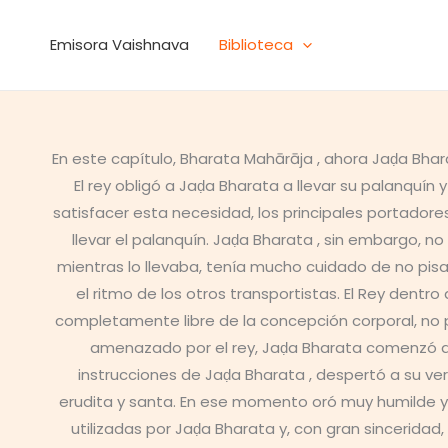
Ir
al
Emisora Vaishnava
Biblioteca
contenido
En este capítulo, Bharata Mahārāja , ahora Jaḍa Bha
El rey obligó a Jaḍa Bharata a llevar su palanquín
satisfacer esta necesidad, los principales portador
llevar el palanquín. Jaḍa Bharata , sin embargo, n
mientras lo llevaba, tenía mucho cuidado de no pis
el ritmo de los otros transportistas. El Rey dent
completamente libre de la concepción corporal, no p
amenazado por el rey, Jaḍa Bharata comenzó a hab
instrucciones de Jaḍa Bharata , despertó a su v
erudita y santa. En ese momento oró muy humilde y 
utilizadas por Jaḍa Bharata y, con gran sinceridad