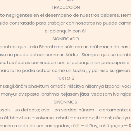
TRADUCCIÓN
to negligentes en el desempeño de nuestros deberes. Hem
ido contratado para trabajar con nosotros no puede camin
el palanquín con él.
SIGNIFICADO
mientras que Jaḍa Bharata no sólo era un brāhmaṇa de cast
ṣṇava no puede actuar como un śūdra . Siempre que se comb
res. Los śūdras caminaban con el palanquín sin preocuparse 
harata no podía actuar como un śūdra , y por eso surgieron d
TEXTO 5
rgikāṇāṁ bhavitum arhatīti niścitya niśamya kṛpaṇa-vaco 
a-manyur avispaṣṭa-brahma-tejasaṁ jāta-vedasam iva rajas
SINÓNIMOS
; doṣaḥ —un defecto; eva —en verdad; nūnam —ciertamente;
l; bhavitum —volverse; arhati —es capaz; iti —así; niścity
n mucho miedo de ser castigados; rājā —el Rey; rahūgaṇaḥ —