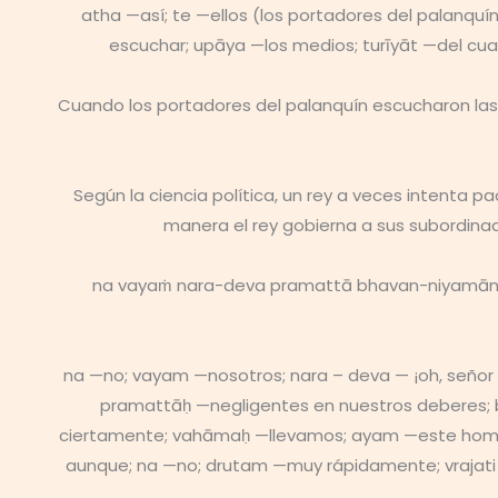
atha —así; te —ellos (los portadores del palanqu
escuchar; upāya —los medios; turīyāt —del cu
Cuando los portadores del palanquín escucharon la
Según la ciencia política, un rey a veces intenta p
manera el rey gobierna a sus subordinad
na vayaṁ nara-deva pramattā bhavan-niyamānup
na —no; vayam —nosotros; nara – deva — ¡oh, señor 
pramattāḥ —negligentes en nuestros deberes; 
ciertamente; vahāmaḥ —llevamos; ayam —este hombr
aunque; na —no; drutam —muy rápidamente; vrajati