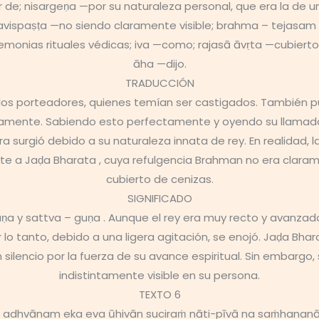
; nisargeṇa —por su naturaleza personal, que era la de un k
vispaṣṭa —no siendo claramente visible; brahma – tejasam — 
monias rituales védicas; iva —como; rajasā āvṛta —cubierto
āha —dijo.
TRADUCCIÓN
e los porteadores, quienes temían ser castigados. También
ctamente. Sabiendo esto perfectamente y oyendo su llamad
ira surgió debido a su naturaleza innata de rey. En realidad
ente a Jaḍa Bharata , cuya refulgencia Brahman no era clar
cubierto de cenizas.
SIGNIFICADO
 guṇa y sattva – guṇa . Aunque el rey era muy recto y avanza
o tanto, debido a una ligera agitación, se enojó. Jaḍa Bhara
silencio por la fuerza de su avance espiritual. Sin embargo, 
indistintamente visible en su persona.
TEXTO 6
m adhvānam eka eva ūhivān suciraṁ nāti-pīvā na saṁhanan