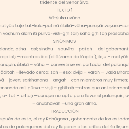
tridente del Señor Śiva.
TEXTO 1
śrī-śuka uvāca
matyās taṭe tat-kula-patinā śibikā-vāha-puruṣānveṣaṇa-s
voḍhum alam iti pūrva-viṣṭi-gṛhītaiḥ saha gṛhītaḥ prasab
SINÓNIMOS
ando; atha —así; sindhu – sauvīra – pateḥ — del gobernant
jataḥ —mientras iba (al āśrama de Kapila ); ikṣu – matyāḥ ta
 palanquín; śibikā – vāha — convertirse en portador del pal
ditaḥ —llevado cerca; saḥ —eso; dvija – varaḥ — Jaḍa Bhara
uvā —joven; saṁhanana – aṅgaḥ —con miembros muy firmes;
sando así; pūrva – viṣṭi – gṛhītaiḥ —otros que anteriorment
a- tat – arhaḥ —aunque no apto para llevar el palanquín; u
– anubhāvaḥ —una gran alma.
TRADUCCIÓN
spués de esto, el rey Rahūgaṇa , gobernante de los estados 
as de palanquines del rey llegaron a las orillas del río Ikṣuma