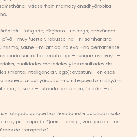
ni saṁsthāna- viśeṣe ‘haṁ mamety anadhyāropita-
ha.
iśrāntaḥ —fatigado; dīrgham —un largo; adhvānam —
– pīvā —muy fuerte y robusto; na —ni; saṁhanana –
tú mismo; sakhe —mi amigo; no eva —no ciertamente;
—criticado sarcásticamente; api —aunque; avidyayā —
iales, cualidades materiales y los resultados de
es (mente, inteligencia y ego); avastuni —en esas
esta manera; anadhyāropita —no interpuesto; mithyā —
hman ; tūṣṇīm —estando en silencio; śibikām —el
muy fatigado porque has llevado este palanquín solo
lto muy preocupado. Querido amigo, veo que no eres
añeros de transporte?