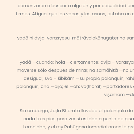
comenzaron a buscar a alguien y por casualidad en
firmes. Al igual que las vacas y los asnos, estaba 
yadā hi dvija-varasyeṣu-mātrāvalokānugater na sa
yadā —cuando; hola —ciertamente; dvija – varasya
moverse sólo después de mirar; na samāhitā —no u
desigual; sva – śibikām —su propio palanquín; 
palanquín; āha —dijo; él —oh; voḍhāraḥ —portadores
viṣamam —des
Sin embargo, Jaḍa Bharata llevaba el palanquín de
cada tres pies para ver si estaba a punto de pisa
temblaba, y el rey Rahūgaṇa inmediatamente preg