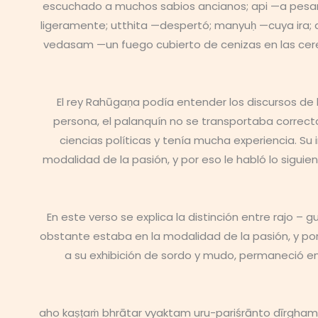
escuchado a muchos sabios ancianos; api —a pesar de
ligeramente; utthita —despertó; manyuḥ —cuya ira; a
vedasam —un fuego cubierto de cenizas en las cere
El rey Rahūgaṇa podía entender los discursos d
persona, el palanquín no se transportaba corre
ciencias políticas y tenía mucha experiencia. Su 
modalidad de la pasión, y por eso le habló lo sigui
En este verso se explica la distinción entre rajo –
obstante estaba en la modalidad de la pasión, y por l
a su exhibición de sordo y mudo, permaneció en 
aho kaṣṭaṁ bhrātar vyaktam uru-pariśrānto dīrgha