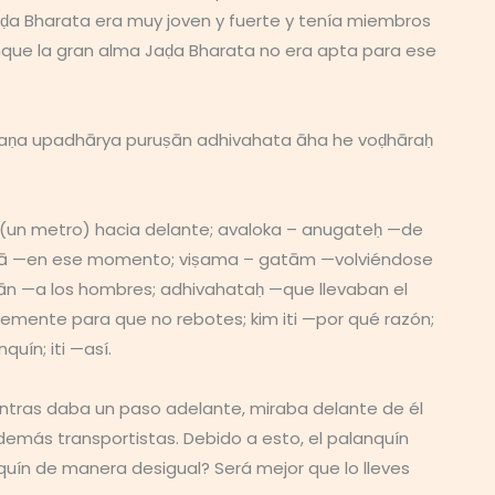
ḍa Bharata era muy joven y fuerte y tenía miembros
unque la gran alma Jaḍa Bharata no era apta para ese
gaṇa upadhārya puruṣān adhivahata āha he voḍhāraḥ
 (un metro) hacia delante; avaloka – anugateḥ —de
tadā —en ese momento; viṣama – gatām —volviéndose
ān —a los hombres; adhivahataḥ —que llevaban el
emente para que no rebotes; kim iti —por qué razón;
ín; iti —así.
entras daba un paso adelante, miraba delante de él
 demás transportistas. Debido a esto, el palanquín
uín de manera desigual? Será mejor que lo lleves