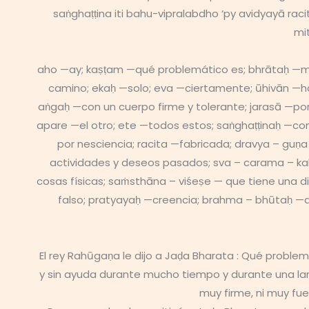
saṅghaṭṭina iti bahu-vipralabdho ‘py avidyayā 
mi
aho —ay; kaṣṭam —qué problemático es; bhrātaḥ —m
camino; ekaḥ —solo; eva —ciertamente; ūhivān —ha
aṅgaḥ —con un cuerpo firme y tolerante; jarasā —p
apare —el otro; ete —todos estos; saṅghaṭṭinaḥ —co
por nesciencia; racita —fabricada; dravya – guṇ
actividades y deseos pasados; sva – carama – kal
cosas físicas; saṁsthāna – viśeṣe — que tiene una d
falso; pratyayaḥ —creencia; brahma – bhūtaḥ —q
El rey Rahūgaṇa le dijo a Jaḍa Bharata : Qué probl
y sin ayuda durante mucho tiempo y durante una la
muy firme, ni muy fu