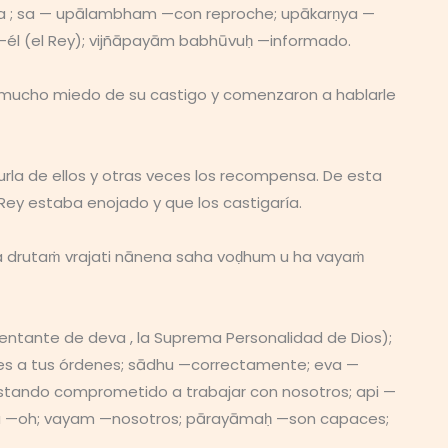
gaṇa ; sa — upālambham —con reproche; upākarṇya —
—él (el Rey); vijñāpayām babhūvuḥ —informado.
 mucho miedo de su castigo y comenzaron a hablarle
burla de ellos y otras veces los recompensa. De esta
Rey estaba enojado y que los castigaría.
 drutaṁ vrajati nānena saha voḍhum u ha vayaṁ
entante de deva , la Suprema Personalidad de Dios);
es a tus órdenes; sādhu —correctamente; eva —
tando comprometido a trabajar con nosotros; api —
 ja —oh; vayam —nosotros; pārayāmaḥ —son capaces;