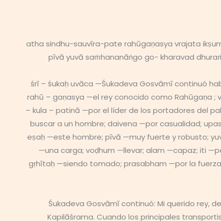
atha sindhu-sauvīra-pate rahūgaṇasya vrajata ikṣu
pīvā yuvā saṁhananāṅgo go- kharavad dhuraṁ 
śrī – śukaḥ uvāca —Śukadeva Gosvāmī continuó habl
rahū – gaṇasya —el rey conocido como Rahūgaṇa ; vra
– kula – patinā —por el líder de los portadores del
buscar a un hombre; daivena —por casualidad; upasā
eṣaḥ —este hombre; pīvā —muy fuerte y robusto; y
—una carga; voḍhum —llevar; alam —capaz; iti —pen
gṛhītaḥ —siendo tomado; prasabham —por la fuerza; 
Śukadeva Gosvāmī continuó: Mi querido rey, de
Kapilāśrama. Cuando los principales transportist