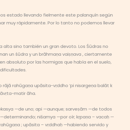
os estado llevando fielmente este palanquín según
ar muy rápidamente. Por lo tanto no podemos llevar
a alta sino también un gran devoto. Los Śūdras no
inan un śūdra y un brāhmaṇa vaiṣṇava , ciertamente
en absoluto por las hormigas que había en el suelo,
ificultades.
rājā rahūgaṇa upāsita-vṛddho ‘pi nisargeṇa balāt k
āvṛta-matir āha.
 ekasya —de uno; api —aunque; sarveṣām —de todos
a —determinando; niśamya —por oír; kṛpaṇa – vacaḥ —
 Rahūgaṇa ; upāsita – vṛddhaḥ —habiendo servido y