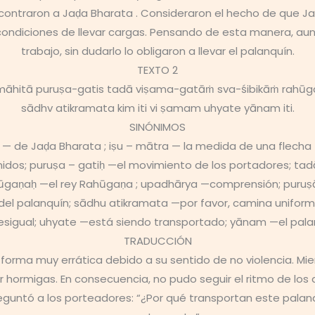
contraron a Jaḍa Bharata . Consideraron el hecho de que Ja
en condiciones de llevar cargas. Pensando de esta manera, a
trabajo, sin dudarlo lo obligaron a llevar el palanquín.
TEXTO 2
māhitā puruṣa-gatis tadā viṣama-gatāṁ sva-śibikāṁ rahū
sādhv atikramata kim iti vi ṣamam uhyate yānam iti.
SINÓNIMOS
 — de Jaḍa Bharata ; iṣu – mātra — la medida de una flecha
nidos; puruṣa – gatiḥ —el movimiento de los portadores; 
rahūgaṇaḥ —el rey Rahūgaṇa ; upadhārya —comprensión; puruṣ
 del palanquín; sādhu atikramata —por favor, camina uniform
igual; uhyate —está siendo transportado; yānam —el palanqu
TRADUCCIÓN
 forma muy errática debido a su sentido de no violencia. Mi
r hormigas. En consecuencia, no pudo seguir el ritmo de los
untó a los porteadores: “¿Por qué transportan este palanq