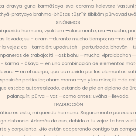
racita-dravya-guṇa-karmāśaya-sva-carama-kalevare ‘vastu
thyā-pratyayo brahma-bhūtas tūṣṇīṁ śibikāṁ pūrvavad uvā
SINÓNIMOS
i querido hermano; vyaktam —claramente; uru —mucho; par
s llevado; su – ciram —durante mucho tiempo; na —no; ati 
or la vejez; ca —también; upadrutaḥ —perturbado; bhavān —
mpañeros de trabajo; iti —así; bahu —mucho; vipralabdhaḥ 
a – karma – āśaya — en una combinación de elementos mater
evare — en el cuerpo, que es movido por los elementos sutil
isposición particular; aham mama —yo y los míos; iti —de 
ue estaba autorrealizado, estando de pie en elplano de Bra
palanquín; pūrva – vat —como antes; uvāha —llevado.
TRADUCCIÓN
emático es esto, mi querido hermano. Seguramente pareces 
rga distancia. Además de eso, debido a tu vejez te has vue
erte y corpulento. ¿No están cooperando contigo tus comp