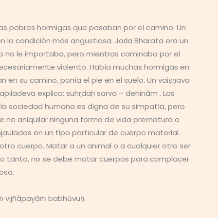
las pobres hormigas que pasaban por el camino. Un
en la condición más angustiosa. Jaḍa Bharata era un
sto no le importaba, pero mientras caminaba por el
innecesariamente violento. Había muchas hormigas en
en su camino, ponía el pie en el suelo. Un vaiṣṇava
piladeva explica: suhṛdaḥ sarva – dehinām . Las
 la sociedad humana es digna de su simpatía, pero
de no aniquilar ninguna forma de vida prematura o
auladas en un tipo particular de cuerpo material.
tro cuerpo. Matar a un animal o a cualquier otro ser
lo tanto, no se debe matar cuerpos para complacer
osa.
ṁ vijñāpayāṁ babhūvuḥ.