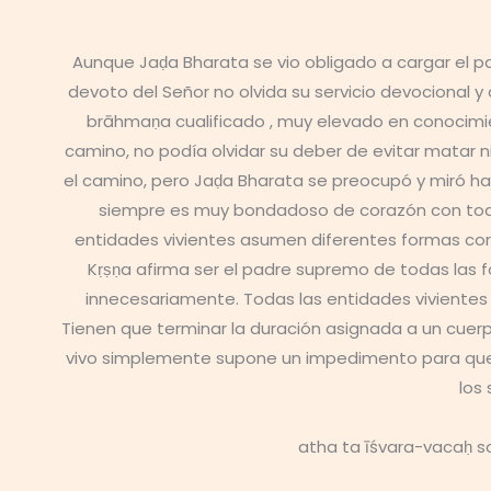
Aunque Jaḍa Bharata se vio obligado a cargar el 
devoto del Señor no olvida su servicio devocional 
brāhmaṇa cualificado , muy elevado en conocimient
camino, no podía olvidar su deber de evitar matar 
el camino, pero Jaḍa Bharata se preocupó y miró ha
siempre es muy bondadoso de corazón con todas 
entidades vivientes asumen diferentes formas cor
Kṛṣṇa afirma ser el padre supremo de todas las f
innecesariamente. Todas las entidades vivientes 
Tienen que terminar la duración asignada a un cuerp
vivo simplemente supone un impedimento para que 
los
atha ta īśvara-vacaḥ 