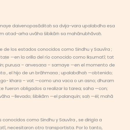
amaye daivenopasāditaḥ sa dvija-vara upalabdha eṣa
ham atad-arha uvāha śibikāṁ sa mahānubhāvaḥ.
e de los estados conocidos como Sindhu y Sauvīra ;
ṭe —en la orilla del río conocido como Ikṣumatī; tat
anquín; puruṣa – anveṣaṇa – samaye —en el momento de
ta , el hijo de un brāhmaṇa ; upalabdhaḥ —obtenido;
 go- khara – vat —como una vaca o un asno; dhuram
e fueron obligados a realizar la tarea; saha —con;
vāha —llevado; śibikām —el palanquín; saḥ —él; mahā
conocidos como Sindhu y Sauvīra , se dirigía a
tī, necesitaron otro transportista. Por lo tanto,