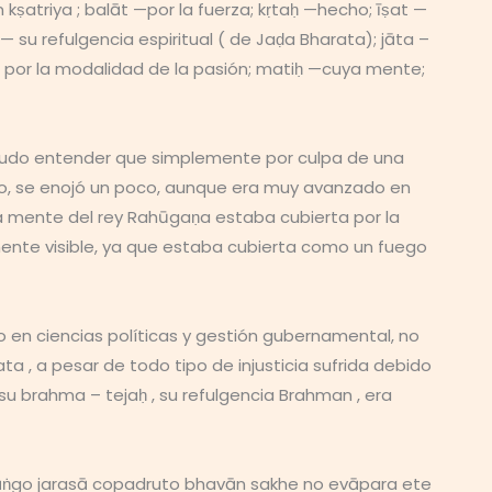
ṣatriya ; balāt —por la fuerza; kṛtaḥ —hecho; īṣat —
su refulgencia espiritual ( de Jaḍa Bharata); jāta –
 por la modalidad de la pasión; matiḥ —cuya mente;
 pudo entender que simplemente por culpa de una
o, se enojó un poco, aunque era muy avanzado en
, la mente del rey Rahūgaṇa estaba cubierta por la
amente visible, ya que estaba cubierta como un fuego
do en ciencias políticas y gestión gubernamental, no
ta , a pesar de todo tipo de injusticia sufrida debido
su brahma – tejaḥ , su refulgencia Brahman , era
āṅgo jarasā copadruto bhavān sakhe no evāpara ete