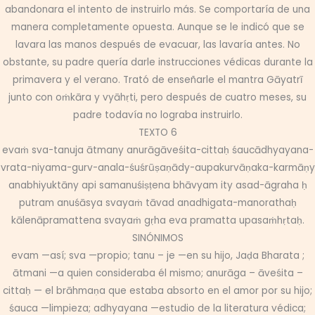
abandonara el intento de instruirlo más. Se comportaría de una
manera completamente opuesta. Aunque se le indicó que se
lavara las manos después de evacuar, las lavaría antes. No
obstante, su padre quería darle instrucciones védicas durante la
primavera y el verano. Trató de enseñarle el mantra Gāyatrī
junto con oṁkāra y vyāhṛti, pero después de cuatro meses, su
padre todavía no lograba instruirlo.
TEXTO 6
evaṁ sva-tanuja ātmany anurāgāveśita-cittaḥ śaucādhyayana-
vrata-niyama-gurv-anala-śuśrūṣaṇādy-aupakurvāṇaka-karmāṇy
anabhiyuktāny api samanuśiṣṭena bhāvyam ity asad-āgraha ḥ
putram anuśāsya svayaṁ tāvad anadhigata-manorathaḥ
kālenāpramattena svayaṁ gṛha eva pramatta upasaṁhṛtaḥ.
SINÓNIMOS
evam —así; sva —propio; tanu – je —en su hijo, Jaḍa Bharata ;
ātmani —a quien consideraba él mismo; anurāga – āveśita –
cittaḥ — el brāhmaṇa que estaba absorto en el amor por su hijo;
śauca —limpieza; adhyayana —estudio de la literatura védica;