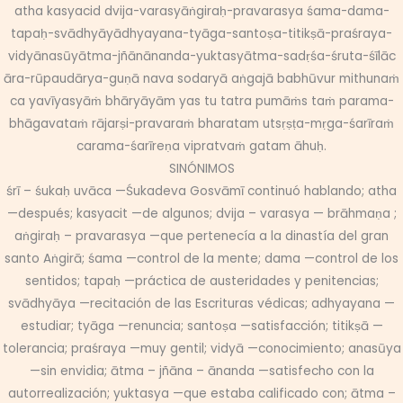
atha kasyacid dvija-varasyāṅgiraḥ-pravarasya śama-dama-
tapaḥ-svādhyāyādhyayana-tyāga-santoṣa-titikṣā-praśraya-
vidyānasūyātma-jñānānanda-yuktasyātma-sadṛśa-śruta-śīlāc
āra-rūpaudārya-guṇā nava sodaryā aṅgajā babhūvur mithunaṁ
ca yavīyasyāṁ bhāryāyām yas tu tatra pumāṁs taṁ parama-
bhāgavataṁ rājarṣi-pravaraṁ bharatam utsṛṣṭa-mṛga-śarīraṁ
carama-śarīreṇa vipratvaṁ gatam āhuḥ.
SINÓNIMOS
śrī – śukaḥ uvāca —Śukadeva Gosvāmī continuó hablando; atha
—después; kasyacit —de algunos; dvija – varasya — brāhmaṇa ;
aṅgiraḥ – pravarasya —que pertenecía a la dinastía del gran
santo Aṅgirā; śama —control de la mente; dama —control de los
sentidos; tapaḥ —práctica de austeridades y penitencias;
svādhyāya —recitación de las Escrituras védicas; adhyayana —
estudiar; tyāga —renuncia; santoṣa —satisfacción; titikṣā —
tolerancia; praśraya —muy gentil; vidyā —conocimiento; anasūya
—sin envidia; ātma – jñāna – ānanda —satisfecho con la
autorrealización; yuktasya —que estaba calificado con; ātma –