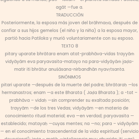
agāt —fue a.
TRADUCCIÓN
Posteriormente, la esposa más joven del brāhmaṇa, después de
confiar a sus hijos gemelos (el niño y la niña) a la esposa mayor,
partió hacia Patiloka y murió voluntariamente con su esposo.
TEXTO 8
pitary uparate bhrātara enam atat-prabhāva-vidas trayyāṁ
vidyāyām eva paryavasita-matayo na para-vidyāyāṁ jaḍa-
matir iti bhrātur anuśāsana-nirbandhān nyavṛtsanta.
SINÓNIMOS
pitari uparate —después de la muerte del padre; bhrātaraḥ —los
hermanastros; enam —a este Bharata ( Jaḍa Bharata ); a -tat –
prabhāva – vidaḥ —sin comprender su exaltada posición;
trayyām —de los tres Vedas; vidyāyām —en materia de
conocimiento ritual material; eva —en verdad; paryavasita —
establecido; matayaḥ —cuyas mentes; na —no; para – vidyāyām
— en el conocimiento trascendental de la vida espiritual (servicio