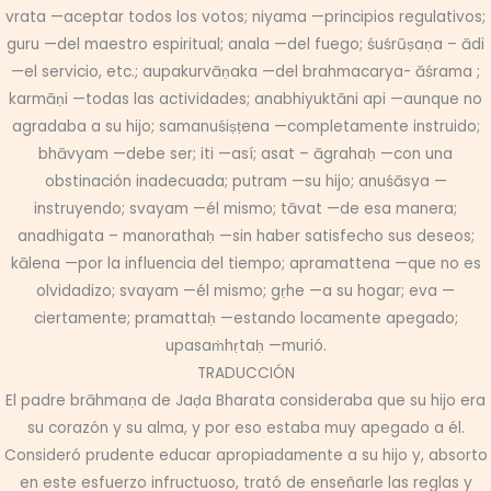
vrata —aceptar todos los votos; niyama —principios regulativos;
guru —del maestro espiritual; anala —del fuego; śuśrūṣaṇa – ādi
—el servicio, etc.; aupakurvāṇaka —del brahmacarya- āśrama ;
karmāṇi —todas las actividades; anabhiyuktāni api —aunque no
agradaba a su hijo; samanuśiṣṭena —completamente instruido;
bhāvyam —debe ser; iti —así; asat – āgrahaḥ —con una
obstinación inadecuada; putram —su hijo; anuśāsya —
instruyendo; svayam —él mismo; tāvat —de esa manera;
anadhigata – manorathaḥ —sin haber satisfecho sus deseos;
kālena —por la influencia del tiempo; apramattena —que no es
olvidadizo; svayam —él mismo; gṛhe —a su hogar; eva —
ciertamente; pramattaḥ —estando locamente apegado;
upasaṁhṛtaḥ —murió.
TRADUCCIÓN
El padre brāhmaṇa de Jaḍa Bharata consideraba que su hijo era
su corazón y su alma, y ​​por eso estaba muy apegado a él.
Consideró prudente educar apropiadamente a su hijo y, absorto
en este esfuerzo infructuoso, trató de enseñarle las reglas y