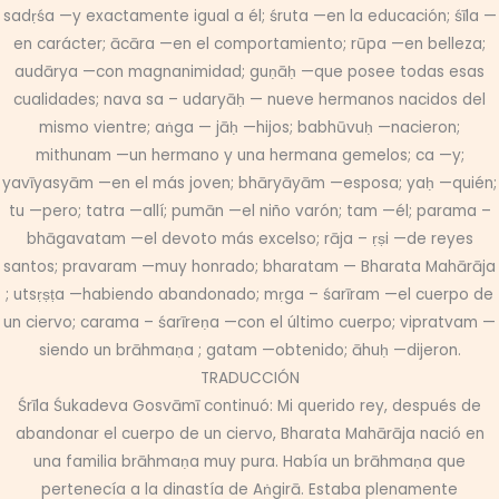
sadṛśa —y exactamente igual a él; śruta —en la educación; śīla —
en carácter; ācāra —en el comportamiento; rūpa —en belleza;
audārya —con magnanimidad; guṇāḥ —que posee todas esas
cualidades; nava sa – udaryāḥ — nueve hermanos nacidos del
mismo vientre; aṅga — jāḥ —hijos; babhūvuḥ —nacieron;
mithunam —un hermano y una hermana gemelos; ca —y;
yavīyasyām —en el más joven; bhāryāyām —esposa; yaḥ —quién;
tu —pero; tatra —allí; pumān —el niño varón; tam —él; parama –
bhāgavatam —el devoto más excelso; rāja – ṛṣi —de reyes
santos; pravaram —muy honrado; bharatam — Bharata Mahārāja
; utsṛṣṭa —habiendo abandonado; mṛga – śarīram —el cuerpo de
un ciervo; carama – śarīreṇa —con el último cuerpo; vipratvam —
siendo un brāhmaṇa ; gatam —obtenido; āhuḥ —dijeron.
TRADUCCIÓN
Śrīla Śukadeva Gosvāmī continuó: Mi querido rey, después de
abandonar el cuerpo de un ciervo, Bharata Mahārāja nació en
una familia brāhmaṇa muy pura. Había un brāhmaṇa que
pertenecía a la dinastía de Aṅgirā. Estaba plenamente