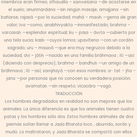
miembros eran firmes; sthaṇḍila – saṁveśana —de acostarse en
el suelo; anunmardana —sin ningún masaje; amajjana —sin
bañarse; rajasā —por la suciedad; mahā – maṇiḥ —gema de gran
valor; iva —como; anabhivyakta —inmanifestado; brahma –
varcasaḥ —esplendor espiritual; ku – paṭa – āvṛta —cubierto por
una tela sucia; kaṭiḥ —cuyos lomos; upavītena —con un cordón
sagrado; uru – maṣiṇā —que era muy negruzco debido a la
suciedad; dvi – jātiḥ —nacido en una familia brāhmaṇa ; iti —así
(diciendo con desprecio); brahma – bandhuḥ —un amigo de un
brāhmaṇa ; iti —así; saṁjñayā —con esos nombres; a- tat – jña –
jana —por personas que no conocen su verdadera posición;
avamataḥ —sin respeto; vicacāra —vagó.
TRADUCCIÓN
Los hombres degradados en realidad no son mejores que los
animales. La única diferencia es que los animales tienen cuatro
patas y los hombres sólo dos. Estos hombres animales de dos
piernas solían llamar a Jaḍa Bharata loco , aburrido, sordo y
mudo. Lo maltrataron, y Jaḍa Bharata se comportó con ellos