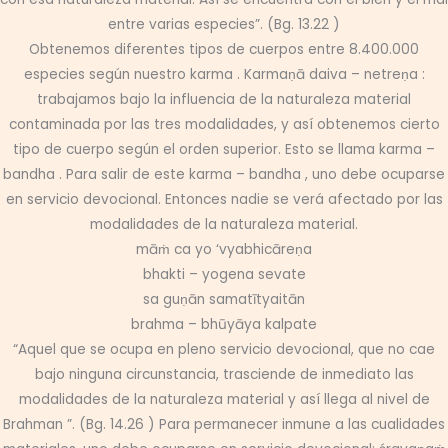
entre varias especies”. (Bg. 13.22 )
Obtenemos diferentes tipos de cuerpos entre 8.400.000
especies según nuestro karma . Karmaṇā daiva – netreṇa :
trabajamos bajo la influencia de la naturaleza material
contaminada por las tres modalidades, y así obtenemos cierto
tipo de cuerpo según el orden superior. Esto se llama karma –
bandha . Para salir de este karma – bandha , uno debe ocuparse
en servicio devocional. Entonces nadie se verá afectado por las
modalidades de la naturaleza material.
māṁ ca yo ‘vyabhicāreṇa
bhakti – yogena sevate
sa guṇān samatītyaitān
brahma – bhūyāya kalpate
“Aquel que se ocupa en pleno servicio devocional, que no cae
bajo ninguna circunstancia, trasciende de inmediato las
modalidades de la naturaleza material y así llega al nivel de
Brahman ”. (Bg. 14.26 ) Para permanecer inmune a las cualidades