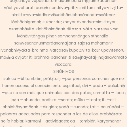
adṛcchayā vopasāditam alpaṁ bahu mṛṣṭaṁ kadannaṁ
vābhyavaharati paraṁ nendriya-prīti-nimittam. nitya-nivṛtta-
nimitta-sva-siddha-viśuddhānubhavānanda-svātma-
lābhādhigamaḥ sukha-duḥkhayor dvandva-nimittayor
asambhāvita-dehābhimānaḥ. śītoṣṇa-vāta-varṣeṣu vṛṣa
ivānāvṛtāṅgaḥ pīnaḥ saṁhananāṅgaḥ sthaṇḍila-
saṁveśanānunmardanāmajjana-rajasā mahāmaṇir
ivānabhivyakta-bra hma-varcasaḥ kupaṭāvṛta-kaṭir upavītenoru-
maṣiṇā dvijātir iti brahma-bandhur iti saṁjñayātaj-jñajanāvamato
vicacāra.
SINÓNIMOS
saḥ ca —él también; prākṛtaiḥ —por personas comunes que no
tienen acceso al conocimiento espiritual; dvi – pada – paśubhiḥ
—que no son más que animales con dos patas; unmatta — loco ;
jaḍa —aburrida; badhira —sordo; mūka —tonto; iti —así;
abhibhāṣyamāṇaḥ —dirigido; yadā —cuando; tat – anurūpāṇi —
palabras adecuadas para responder a las de ellos; prabhāṣate —
solía hablar; karmāṇi —actividades; ca —también; kāryamāṇaḥ —