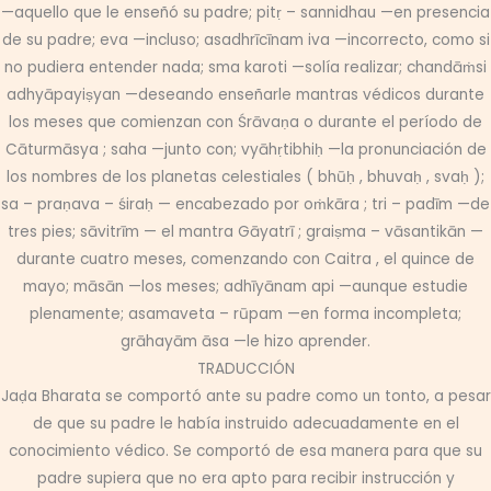
—aquello que le enseñó su padre; pitṛ – sannidhau —en presencia
de su padre; eva —incluso; asadhrīcīnam iva —incorrecto, como si
no pudiera entender nada; sma karoti —solía realizar; chandāṁsi
adhyāpayiṣyan —deseando enseñarle mantras védicos durante
los meses que comienzan con Śrāvaṇa o durante el período de
Cāturmāsya ; saha —junto con; vyāhṛtibhiḥ —la pronunciación de
los nombres de los planetas celestiales ( bhūḥ , bhuvaḥ , svaḥ );
sa – praṇava – śiraḥ — encabezado por oṁkāra ; tri – padīm —de
tres pies; sāvitrīm — el mantra Gāyatrī ; graiṣma – vāsantikān —
durante cuatro meses, comenzando con Caitra , el quince de
mayo; māsān —los meses; adhīyānam api —aunque estudie
plenamente; asamaveta – rūpam —en forma incompleta;
grāhayām āsa —le hizo aprender.
TRADUCCIÓN
Jaḍa Bharata se comportó ante su padre como un tonto, a pesar
de que su padre le había instruido adecuadamente en el
conocimiento védico. Se comportó de esa manera para que su
padre supiera que no era apto para recibir instrucción y