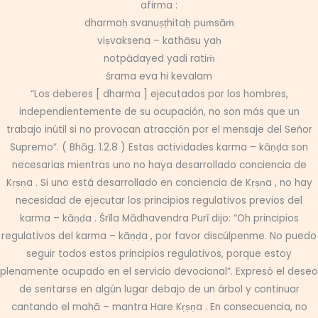
afirma :
dharmaḥ svanuṣṭhitaḥ puṁsāṁ
viṣvaksena – kathāsu yaḥ
notpādayed yadi ratiṁ
śrama eva hi kevalam
“Los deberes [ dharma ] ejecutados por los hombres,
independientemente de su ocupación, no son más que un
trabajo inútil si no provocan atracción por el mensaje del Señor
Supremo”. ( Bhāg. 1.2.8 ) Estas actividades karma – kāṇḍa son
necesarias mientras uno no haya desarrollado conciencia de
Kṛṣṇa . Si uno está desarrollado en conciencia de Kṛṣṇa , no hay
necesidad de ejecutar los principios regulativos previos del
karma – kāṇḍa . Śrīla Mādhavendra Purī dijo: “Oh principios
regulativos del karma – kāṇḍa , por favor discúlpenme. No puedo
seguir todos estos principios regulativos, porque estoy
plenamente ocupado en el servicio devocional”. Expresó el deseo
de sentarse en algún lugar debajo de un árbol y continuar
cantando el mahā – mantra Hare Kṛṣṇa . En consecuencia, no