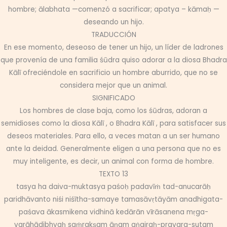
hombre; ālabhata —comenzó a sacrificar; apatya – kāmaḥ —
deseando un hijo.
TRADUCCIÓN
En ese momento, deseoso de tener un hijo, un líder de ladrones
que provenía de una familia śūdra quiso adorar a la diosa Bhadra
Kālī ofreciéndole en sacrificio un hombre aburrido, que no se
considera mejor que un animal.
SIGNIFICADO
Los hombres de clase baja, como los śūdras, adoran a
semidioses como la diosa Kālī , o Bhadra Kālī , para satisfacer sus
deseos materiales. Para ello, a veces matan a un ser humano
ante la deidad. Generalmente eligen a una persona que no es
muy inteligente, es decir, un animal con forma de hombre.
TEXTO 13
tasya ha daiva-muktasya paśoḥ padavīṁ tad-anucarāḥ
paridhāvanto niśi niśītha-samaye tamasāvṛtāyām anadhigata-
paśava ākasmikena vidhinā kedārān vīrāsanena mṛga-
varāhādibhyaḥ saṁrakṣam āṇam aṅgiraḥ-pravara-sutam