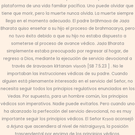
plataforma de una vida familiar pacífica. Uno puede olvidar que
tiene que morir, pero la muerte nunca olvida. La muerte siempre
llega en el momento adecuado. El padre brāhmaṇa de Jaḍa
Bharata quiso enseñar a su hijo el proceso de brahmacarya, pero
no tuvo éxito debido a que su hijo no estaba dispuesto a
someterse al proceso de avance védico. Jaḍa Bharata
simplemente estaba preocupado por regresar al hogar, de
regreso a Dios, mediante la ejecución de servicio devocional a
través de śravaṇaṁ kīrtanaṁ viṣṇoḥ [SB 7.5.23 ] . No le
importaban las instrucciones védicas de su padre. Cuando
alguien está plenamente interesado en el servicio del Señor, no
necesita seguir todos los principios regulativos enunciados en los
Vedas. Por supuesto, para un hombre común, los principios
védicos son imperativos. Nadie puede evitarlos. Pero cuando uno
ha alcanzado la perfección del servicio devocional, no es muy
importante seguir los principios védicos. El Señor Kṛṣṇa aconsejó
a Arjuna que ascendiera al nivel de nistraiguṇya, la posición
trascendental por encima de los principios védicos.