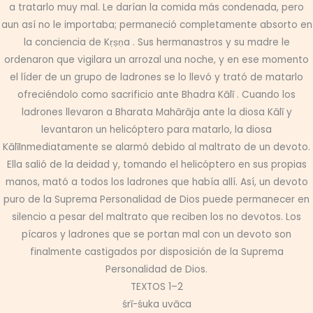
a tratarlo muy mal. Le darían la comida más condenada, pero
aun así no le importaba; permaneció completamente absorto en
la conciencia de Kṛṣṇa . Sus hermanastros y su madre le
ordenaron que vigilara un arrozal una noche, y en ese momento
el líder de un grupo de ladrones se lo llevó y trató de matarlo
ofreciéndolo como sacrificio ante Bhadra Kālī . Cuando los
ladrones llevaron a Bharata Mahārāja ante la diosa Kālī y
levantaron un helicóptero para matarlo, la diosa
KālīInmediatamente se alarmó debido al maltrato de un devoto.
Ella salió de la deidad y, tomando el helicóptero en sus propias
manos, mató a todos los ladrones que había allí. Así, un devoto
puro de la Suprema Personalidad de Dios puede permanecer en
silencio a pesar del maltrato que reciben los no devotos. Los
pícaros y ladrones que se portan mal con un devoto son
finalmente castigados por disposición de la Suprema
Personalidad de Dios.
TEXTOS 1–2
śrī-śuka uvāca