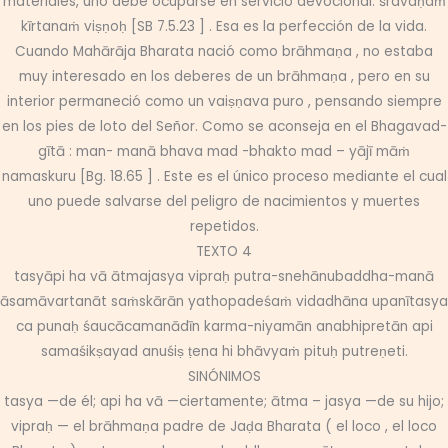
materiales, uno debe ocuparse en servicio devocional: śravaṇaṁ
kīrtanaṁ viṣṇoḥ [SB 7.5.23 ] . Esa es la perfección de la vida.
Cuando Mahārāja Bharata nació como brāhmaṇa , no estaba
muy interesado en los deberes de un brāhmaṇa , pero en su
interior permaneció como un vaiṣṇava puro , pensando siempre
en los pies de loto del Señor. Como se aconseja en el Bhagavad-
gītā : man- manā bhava mad -bhakto mad – yājī māṁ
namaskuru [Bg. 18.65 ] . Este es el único proceso mediante el cual
uno puede salvarse del peligro de nacimientos y muertes
repetidos.
TEXTO 4
tasyāpi ha vā ātmajasya vipraḥ putra-snehānubaddha-manā
āsamāvartanāt saṁskārān yathopadeśaṁ vidadhāna upanītasya
ca punaḥ śaucācamanādīn karma-niyamān anabhipretān api
samaśikṣayad anuśiṣ ṭena hi bhāvyaṁ pituḥ putreṇeti.
SINÓNIMOS
tasya —de él; api ha vā —ciertamente; ātma – jasya —de su hijo;
vipraḥ — el brāhmaṇa padre de Jaḍa Bharata ( el loco , el loco