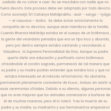
cuidado de no volver a caer. No se mezclaba con nadie que no
fuera devoto. Este proceso debe ser adoptado por todo devoto.
Como aconsejó Śrī Caitanya Mahāprabhu : asat – saṅga – tyāga
— ei vaiṣṇava – ācāra . Se debe evitar estrictamente la
compañía de no devotos, aunque sean miembros de la familia.
Cuando Bharata Mahārāja estaba en el cuerpo de un brāhmaṇa ,
la gente del vecindario pensaba que era un tipo loco y aburrido,
pero por dentro siempre estaba cantando y recordando a
Vāsudeva , la Suprema Personalidad de Dios. Aunque su padre
quería darle una educación y purificarlo como brāhmaṇa
ofreciéndole el cordón sagrado, permaneció de tal manera que
su padre y su madre podían entender que estaba loco y que no
estaba interesado en el método reformatorio. No obstante,
permaneció plenamente consciente de Kṛṣṇa , incluso sin asistir a
esas ceremonias oficiales. Debido a su silencio, algunas personas
que no eran mejores que los animales comenzaron a burlarse de
él de muchas maneras, pero él lo toleró. Tras la muerte de su
padre y su madre, su madrastra y sus hermanastros empezaron