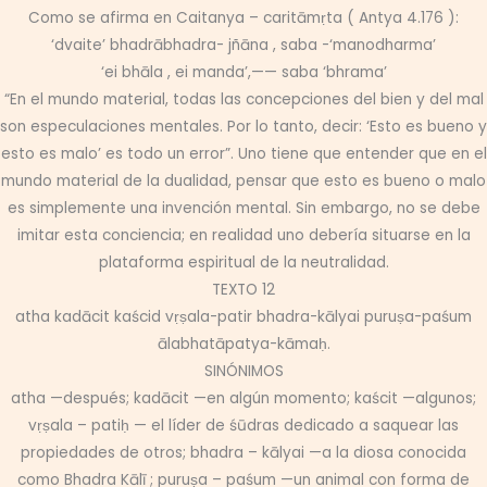
Como se afirma en Caitanya – caritāmṛta ( Antya 4.176 ):
‘dvaite’ bhadrābhadra- jñāna , saba -‘manodharma’
‘ei bhāla , ei manda’,—— saba ‘bhrama’
“En el mundo material, todas las concepciones del bien y del mal
son especulaciones mentales. Por lo tanto, decir: ‘Esto es bueno y
esto es malo’ es todo un error”. Uno tiene que entender que en el
mundo material de la dualidad, pensar que esto es bueno o malo
es simplemente una invención mental. Sin embargo, no se debe
imitar esta conciencia; en realidad uno debería situarse en la
plataforma espiritual de la neutralidad.
TEXTO 12
atha kadācit kaścid vṛṣala-patir bhadra-kālyai puruṣa-paśum
ālabhatāpatya-kāmaḥ.
SINÓNIMOS
atha —después; kadācit —en algún momento; kaścit —algunos;
vṛṣala – patiḥ — el líder de śūdras dedicado a saquear las
propiedades de otros; bhadra – kālyai —a la diosa conocida
como Bhadra Kālī ; puruṣa – paśum —un animal con forma de