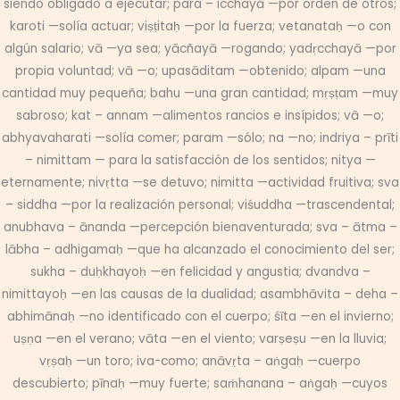
siendo obligado a ejecutar; para – icchayā —por orden de otros;
karoti —solía actuar; viṣṭitaḥ —por la fuerza; vetanataḥ —o con
algún salario; vā —ya sea; yācñayā —rogando; yadṛcchayā —por
propia voluntad; vā —o; upasāditam —obtenido; alpam —una
cantidad muy pequeña; bahu —una gran cantidad; mṛṣṭam —muy
sabroso; kat – annam —alimentos rancios e insípidos; vā —o;
abhyavaharati —solía comer; param —sólo; na —no; indriya – prīti
– nimittam — para la satisfacción de los sentidos; nitya —
eternamente; nivṛtta —se detuvo; nimitta —actividad fruitiva; sva
– siddha —por la realización personal; viśuddha —trascendental;
anubhava – ānanda —percepción bienaventurada; sva – ātma –
lābha – adhigamaḥ —que ha alcanzado el conocimiento del ser;
sukha – duḥkhayoḥ —en felicidad y angustia; dvandva –
nimittayoḥ —en las causas de la dualidad; asambhāvita – deha –
abhimānaḥ —no identificado con el cuerpo; śīta —en el invierno;
uṣṇa —en el verano; vāta —en el viento; varṣeṣu —en la lluvia;
vṛṣaḥ —un toro; iva-como; anāvṛta – aṅgaḥ —cuerpo
descubierto; pīnaḥ —muy fuerte; saṁhanana – aṅgaḥ —cuyos