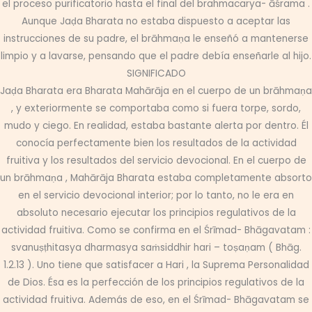
el proceso purificatorio hasta el final del brahmacarya- āśrama .
Aunque Jaḍa Bharata no estaba dispuesto a aceptar las
instrucciones de su padre, el brāhmaṇa le enseñó a mantenerse
limpio y a lavarse, pensando que el padre debía enseñarle al hijo.
SIGNIFICADO
Jaḍa Bharata era Bharata Mahārāja en el cuerpo de un brāhmaṇa
, y exteriormente se comportaba como si fuera torpe, sordo,
mudo y ciego. En realidad, estaba bastante alerta por dentro. Él
conocía perfectamente bien los resultados de la actividad
fruitiva y los resultados del servicio devocional. En el cuerpo de
un brāhmaṇa , Mahārāja Bharata estaba completamente absorto
en el servicio devocional interior; por lo tanto, no le era en
absoluto necesario ejecutar los principios regulativos de la
actividad fruitiva. Como se confirma en el Śrīmad- Bhāgavatam :
svanuṣṭhitasya dharmasya saṁsiddhir hari – toṣaṇam ( Bhāg.
1.2.13 ). Uno tiene que satisfacer a Hari , la Suprema Personalidad
de Dios. Ésa es la perfección de los principios regulativos de la
actividad fruitiva. Además de eso, en el Śrīmad- Bhāgavatam se