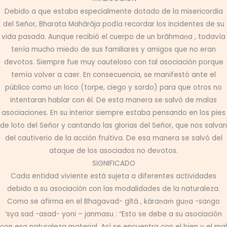
Debido a que estaba especialmente dotado de la misericordia
del Señor, Bharata Mahārāja podía recordar los incidentes de su
vida pasada. Aunque recibió el cuerpo de un brāhmaṇa , todavía
tenía mucho miedo de sus familiares y amigos que no eran
devotos. Siempre fue muy cauteloso con tal asociación porque
temía volver a caer. En consecuencia, se manifestó ante el
público como un loco (torpe, ciego y sordo) para que otros no
intentaran hablar con él. De esta manera se salvó de malas
asociaciones. En su interior siempre estaba pensando en los pies
de loto del Señor y cantando las glorias del Señor, que nos salvan
del cautiverio de la acción fruitiva. De esa manera se salvó del
ataque de los asociados no devotos.
SIGNIFICADO
Cada entidad viviente está sujeta a diferentes actividades
debido a su asociación con las modalidades de la naturaleza.
Como se afirma en el Bhagavad- gītā , kāraṇaṁ guṇa -saṅgo
‘sya sad -asad- yoni – janmasu : “Esto se debe a su asociación
con esa naturaleza material. Así se encuentra con el bien y el mal