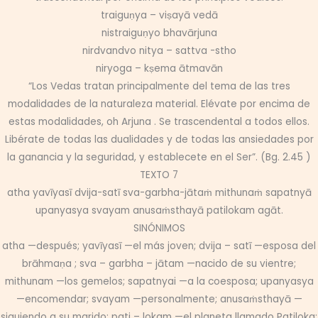
traiguṇya – viṣayā vedā
nistraiguṇyo bhavārjuna
nirdvandvo nitya – sattva -stho
niryoga – kṣema ātmavān
“Los Vedas tratan principalmente del tema de las tres
modalidades de la naturaleza material. Elévate por encima de
estas modalidades, oh Arjuna . Se trascendental a todos ellos.
Libérate de todas las dualidades y de todas las ansiedades por
la ganancia y la seguridad, y establecete en el Ser”. (Bg. 2.45 )
TEXTO 7
atha yavīyasī dvija-satī sva-garbha-jātaṁ mithunaṁ sapatnyā
upanyasya svayam anusaṁsthayā patilokam agāt.
SINÓNIMOS
atha —después; yavīyasī —el más joven; dvija – satī —esposa del
brāhmaṇa ; sva – garbha – jātam —nacido de su vientre;
mithunam —los gemelos; sapatnyai —a la coesposa; upanyasya
—encomendar; svayam —personalmente; anusaṁsthayā —
siguiendo a su marido; pati – lokam —el planeta llamado Patiloka;