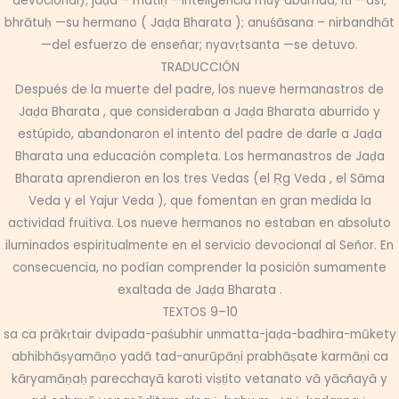
devocional); jaḍa – matiḥ —inteligencia muy aburrida; iti —así;
bhrātuḥ —su hermano ( Jaḍa Bharata ); anuśāsana – nirbandhāt
—del esfuerzo de enseñar; nyavṛtsanta —se detuvo.
TRADUCCIÓN
Después de la muerte del padre, los nueve hermanastros de
Jaḍa Bharata , que consideraban a Jaḍa Bharata aburrido y
estúpido, abandonaron el intento del padre de darle a Jaḍa
Bharata una educación completa. Los hermanastros de Jaḍa
Bharata aprendieron en los tres Vedas (el Ṛg Veda , el Sāma
Veda y el Yajur Veda ), que fomentan en gran medida la
actividad fruitiva. Los nueve hermanos no estaban en absoluto
iluminados espiritualmente en el servicio devocional al Señor. En
consecuencia, no podían comprender la posición sumamente
exaltada de Jaḍa Bharata .
TEXTOS 9–10
sa ca prākṛtair dvipada-paśubhir unmatta-jaḍa-badhira-mūkety
abhibhāṣyamāṇo yadā tad-anurūpāṇi prabhāṣate karmāṇi ca
kāryamāṇaḥ parecchayā karoti viṣṭito vetanato vā yācñayā y