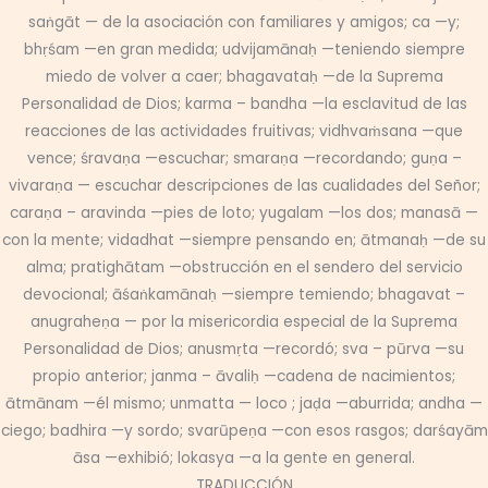
saṅgāt — de la asociación con familiares y amigos; ca —y;
bhṛśam —en gran medida; udvijamānaḥ —teniendo siempre
miedo de volver a caer; bhagavataḥ —de la Suprema
Personalidad de Dios; karma – bandha —la esclavitud de las
reacciones de las actividades fruitivas; vidhvaṁsana —que
vence; śravaṇa —escuchar; smaraṇa —recordando; guṇa –
vivaraṇa — escuchar descripciones de las cualidades del Señor;
caraṇa – aravinda —pies de loto; yugalam —los dos; manasā —
con la mente; vidadhat —siempre pensando en; ātmanaḥ —de su
alma; pratighātam —obstrucción en el sendero del servicio
devocional; āśaṅkamānaḥ —siempre temiendo; bhagavat –
anugraheṇa — por la misericordia especial de la Suprema
Personalidad de Dios; anusmṛta —recordó; sva – pūrva —su
propio anterior; janma – āvaliḥ —cadena de nacimientos;
ātmānam —él mismo; unmatta — loco ; jaḍa —aburrida; andha —
ciego; badhira —y sordo; svarūpeṇa —con esos rasgos; darśayām
āsa —exhibió; lokasya —a la gente en general.
TRADUCCIÓN