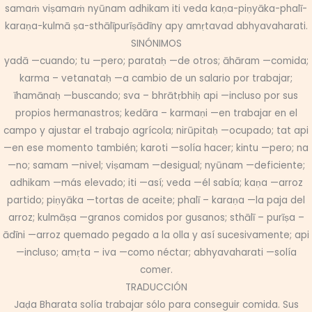
samaṁ viṣamaṁ nyūnam adhikam iti veda kaṇa-piṇyāka-phalī-
karaṇa-kulmā ṣa-sthālīpurīṣādīny apy amṛtavad abhyavaharati.
SINÓNIMOS
yadā —cuando; tu —pero; parataḥ —de otros; āhāram —comida;
karma – vetanataḥ —a cambio de un salario por trabajar;
īhamānaḥ —buscando; sva – bhrātṛbhiḥ api —incluso por sus
propios hermanastros; kedāra – karmaṇi —en trabajar en el
campo y ajustar el trabajo agrícola; nirūpitaḥ —ocupado; tat api
—en ese momento también; karoti —solía hacer; kintu —pero; na
—no; samam —nivel; viṣamam —desigual; nyūnam —deficiente;
adhikam —más elevado; iti —así; veda —él sabía; kaṇa —arroz
partido; piṇyāka —tortas de aceite; phalī – karaṇa —la paja del
arroz; kulmāṣa —granos comidos por gusanos; sthālī – purīṣa –
ādīni —arroz quemado pegado a la olla y así sucesivamente; api
—incluso; amṛta – iva —como néctar; abhyavaharati —solía
comer.
TRADUCCIÓN
Jaḍa Bharata solía trabajar sólo para conseguir comida. Sus