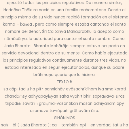
ejecutó todos los principios regulativos. De manera similar,
Haridāsa Ṭhākura nació en una familia mahometana. Desde el
principio mismo de su vida nunca recibió formación en el sistema
karma – kāṇḍa , pero como siempre estaba cantando el santo
nombre del Señor, Śrī Caitanya Mahāprabhu lo aceptó como
nāmācārya, la autoridad para cantar el santo nombre. Como
Jaḍa Bharata , Bharata Mahārāja siempre estuvo ocupado en
servicio devocional dentro de su mente. Como había ejecutado
los principios regulativos continuamente durante tres vidas, no
estaba interesado en seguir ejecutándolos, aunque su padre
brāhmaṇa quería que lo hiciera.
TEXTO 5
sa cāpi tad u ha pitṛ-sannidhāv evāsadhrīcīnam iva sma karoti
chandāṁsy adhyāpayiṣyan saha vyāhṛtibhiḥ sapraṇava-śiras
tripadīṁ sāvitrīṁ graiṣma-vāsantikān māsān adhīyānam apy
asamave ta-rūpaṁ grāhayām āsa.
SINÓNIMOS
saḥ —él ( Jaḍa Bharata ); ca —también; api —en verdad; tat u ha