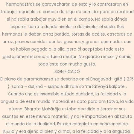
hermanastros se aprovecharon de esto y lo contrataron en
trabajos agrícolas a cambio de algo de comida, pero en realidad
él no sabía trabajar muy bien en el campo. No sabía dónde
esparcir tierra o dónde nivelar o desnivelar el suelo. Sus
hermanos le daban arroz partido, tortas de aceite, cascaras de
arroz, granos comidos por los gusanos y granos quemados que
se habían pegado a la olla, pero él aceptaba todo esto
gustosamente como si fuera néctar. No guardó rencor y comió
todo esto con mucho gusto.
SIGNIFICADO
El plano de paramahaṁsa se describe en el Bhagavad- gītā ( 2.15
): sama – duḥkha – sukhaṁ dhīraṁ so ‘mṛtatvāya kalpate .
Cuando uno es insensible a toda dualidad, la felicidad y la
angustia de este mundo material, es apto para amṛtatva, la vida
eterna. Bharata Mahārāja estaba decidido a terminar sus
asuntos en este mundo material, y no le importaba en absoluto
el mundo de la dualidad. Estaba completo en conciencia de
Kṛṣṇa y era ajeno al bien y al mal, a la felicidad y a la angustia.