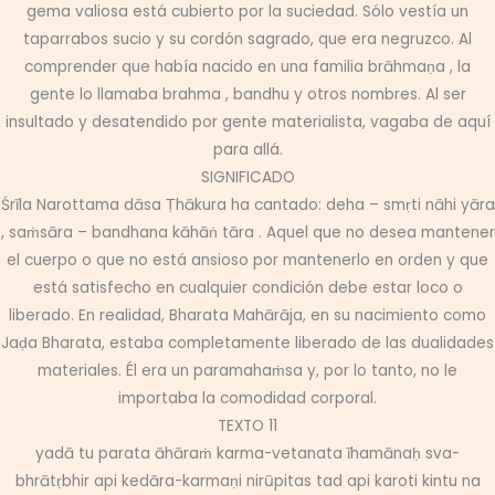
gema valiosa está cubierto por la suciedad. Sólo vestía un
taparrabos sucio y su cordón sagrado, que era negruzco. Al
comprender que había nacido en una familia brāhmaṇa , la
gente lo llamaba brahma , bandhu y otros nombres. Al ser
insultado y desatendido por gente materialista, vagaba de aquí
para allá.
SIGNIFICADO
Śrīla Narottama dāsa Ṭhākura ha cantado: deha – smṛti nāhi yāra
, saṁsāra – bandhana kāhāṅ tāra . Aquel que no desea mantener
el cuerpo o que no está ansioso por mantenerlo en orden y que
está satisfecho en cualquier condición debe estar loco o
liberado. En realidad, Bharata Mahārāja, en su nacimiento como
Jaḍa Bharata, estaba completamente liberado de las dualidades
materiales. Él era un paramahaṁsa y, por lo tanto, no le
importaba la comodidad corporal.
TEXTO 11
yadā tu parata āhāraṁ karma-vetanata īhamānaḥ sva-
bhrātṛbhir api kedāra-karmaṇi nirūpitas tad api karoti kintu na