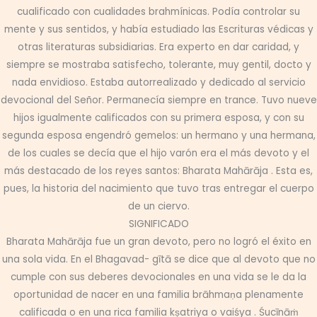
cualificado con cualidades brahmínicas. Podía controlar su
mente y sus sentidos, y había estudiado las Escrituras védicas y
otras literaturas subsidiarias. Era experto en dar caridad, y
siempre se mostraba satisfecho, tolerante, muy gentil, docto y
nada envidioso. Estaba autorrealizado y dedicado al servicio
devocional del Señor. Permanecía siempre en trance. Tuvo nueve
hijos igualmente calificados con su primera esposa, y con su
segunda esposa engendró gemelos: un hermano y una hermana,
de los cuales se decía que el hijo varón era el más devoto y el
más destacado de los reyes santos: Bharata Mahārāja . Esta es,
pues, la historia del nacimiento que tuvo tras entregar el cuerpo
de un ciervo.
SIGNIFICADO
Bharata Mahārāja fue un gran devoto, pero no logró el éxito en
una sola vida. En el Bhagavad- gītā se dice que al devoto que no
cumple con sus deberes devocionales en una vida se le da la
oportunidad de nacer en una familia brāhmaṇa plenamente
calificada o en una rica familia kṣatriya o vaiśya . Śucīnāṁ