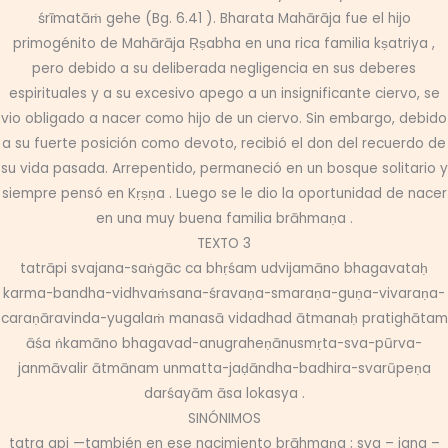
śrīmatāṁ gehe (Bg. 6.41 ). Bharata Mahārāja fue el hijo
primogénito de Mahārāja Ṛṣabha en una rica familia kṣatriya ,
pero debido a su deliberada negligencia en sus deberes
espirituales y a su excesivo apego a un insignificante ciervo, se
vio obligado a nacer como hijo de un ciervo. Sin embargo, debido
a su fuerte posición como devoto, recibió el don del recuerdo de
su vida pasada. Arrepentido, permaneció en un bosque solitario y
siempre pensó en Kṛṣṇa . Luego se le dio la oportunidad de nacer
en una muy buena familia brāhmaṇa .
TEXTO 3
tatrāpi svajana-saṅgāc ca bhṛśam udvijamāno bhagavataḥ
karma-bandha-vidhvaṁsana-śravaṇa-smaraṇa-guṇa-vivaraṇa-
caraṇāravinda-yugalaṁ manasā vidadhad ātmanaḥ pratighātam
āśa ṅkamāno bhagavad-anugraheṇānusmṛta-sva-pūrva-
janmāvalir ātmānam unmatta-jaḍāndha-badhira-svarūpeṇa
darśayām āsa lokasya .
SINÓNIMOS
tatra api —también en ese nacimiento brāhmaṇa ; sva – jana –