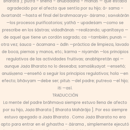
Bharata ); putra – sneha – anubaddha – manāḥ — que estaba
agradecido por el afecto que sentía por su hijo; ā- sama –
āvartanāt —hasta el final del brahmacarya- āśrama ; saṁskārān
—los procesos purificatorios; yathā – upadeśam —como se
prescribe en los śāstras; vidadhānaḥ —realizando; upanītasya —
de aquel que tiene un cordón sagrado; ca —también; punaḥ —
otra vez; śauca – ācamana – ādīn —práctica de limpieza, lavado
de boca, piernas y manos, etc.; karma – niyamān —los principios
regulativos de las actividades fruitivas; anabhipretān api —
aunque Jaḍa Bharata no lo deseaba; samaśikṣayat —enseñó;
anuśiṣṭena —enseñó a seguir los principios regulativos; hola —en
efecto; bhāvyam —debe ser; pituḥ —del padre; putreṇa —el hijo;
iti —así.
TRADUCCIÓN
La mente del padre brāhmaṇa siempre estuvo llena de afecto
por su hijo, Jaḍa Bharata [ Bharata Mahārāja ]. Por eso siempre
estuvo apegado a Jaḍa Bharata . Como Jaḍa Bharata no era
apto para entrar en el gṛhastha – āśrama , simplemente ejecutó