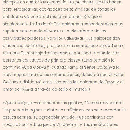
siempre en cantar las glorias de Tus palabras. Ellos lo hacen
para erradicar las actividades pecaminosas de todas las
entidades vivientes del mundo material. Si alguien
simplemente trata de oír Tus palabras trascendentales, muy
rápidamente puede elevarse a la plataforma de las
actividades piadosas. Para los vaiṣṇavas, Tus palabras dan
placer trascendental, y las personas santas que se dedican a
distribuir Tu mensaje trascendental por todo el mundo, son
personas caritativas de primera clase». (Esto también lo
confirmó Rūpa Gosvāmī cuando llamó al Señor Caitanya la
más magnánima de las encarnaciones, debido a que el Señor
Caitanya distribuyó gratuitamente las palabras de Kṛṣṇa y el
amor por Kṛṣṇa a través de todo el mundo.)
»Querido Kṛṣṇa —continuaron las gopīs—, Tú eres muy astuto.
Te puedes imaginar cuánto nos afligimos con solo recordar Tu
astuta sonrisa, Tu agradable mirada, Tus caminatas con
nosotras por el bosque de Vṛndāvana, y Tus meditaciones