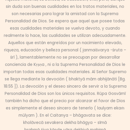
sin duda son buenas cualidades en los tratos materiales, no
son necesarias para lograr la amistad con la Suprema
Personalidad de Dios. Se espera que aquel que posee todas
esas cualidades materiales se vuelva devoto, y cuando
realmente lo hace, las cualidades se utilizan adecuadamente.
Aquellos que están engreídos por un nacimiento elevado,
riqueza, educación y belleza personal ( janmaiśvarya -śruta –
śrī ), lamentablemente no se preocupan por desarrollar
conciencia de Kṛṣṇa , ni a la Suprema Personalidad de Dios le
importan todas esas cualidades materiales. Al Señor Supremo
se llega mediante la devoción ( bhaktyā mām abhijānāti [Bg.
18.55 ]). La devoción y el deseo sincero de servir a la Suprema
Personalidad de Dios son los únicos requisitos. Rūpa Gosvāmī
también ha dicho que el precio por alcanzar el favor de Dios
es simplemente el deseo sincero de tenerlo ( laulyam ekaṁ
mūlyam ). En el Caitanya – bhāgavata se dice:
kholāvecā sevakera dekha bhāgya – sīmā
brahmā śiva kāṅde yāra dekhiyā mahimā