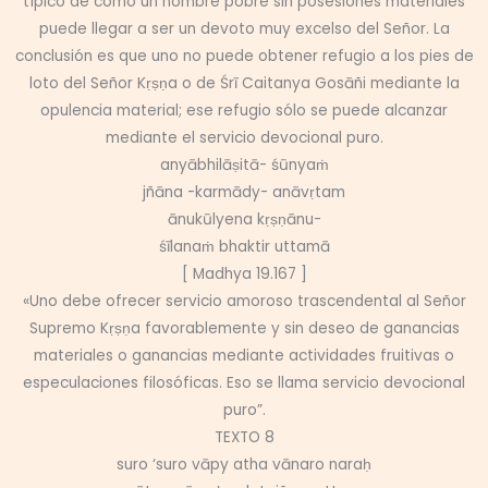
típico de cómo un hombre pobre sin posesiones materiales
puede llegar a ser un devoto muy excelso del Señor. La
conclusión es que uno no puede obtener refugio a los pies de
loto del Señor Kṛṣṇa o de Śrī Caitanya Gosāñi mediante la
opulencia material; ese refugio sólo se puede alcanzar
mediante el servicio devocional puro.
anyābhilāṣitā- śūnyaṁ
jñāna -karmādy- anāvṛtam
ānukūlyena kṛṣṇānu-
śīlanaṁ bhaktir uttamā
[ Madhya 19.167 ]
«Uno debe ofrecer servicio amoroso trascendental al Señor
Supremo Kṛṣṇa favorablemente y sin deseo de ganancias
materiales o ganancias mediante actividades fruitivas o
especulaciones filosóficas. Eso se llama servicio devocional
puro”.
TEXTO 8
suro ‘suro vāpy atha vānaro naraḥ