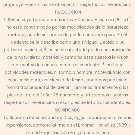
prapadye —permítanme ofrecer mis respetuosas reverencias.
TRADUCCIÓN
El Señor, cuya forma pura [sac-cid- ānanda – vigraha [Bs. 5.1]]
no está contaminado por las modalidades de la naturaleza
material, puede ser percibido por la conciencia pura. En el
Vedānta se le describe como uno sin igual. Debido a Su
potencia espiritual, Él no se ve afectado por la contaminación
de la naturaleza material, y como no está sujeto a la visión
material, se le conoce como trascendental. Él no tiene
actividades materiales, ni forma o nombre material. Sólo con
conciencia pura, conciencia de Kṛṣṇa , podemos percibir la
forma trascendental del Señor. Fijémonos firmemente a los
pies de loto del Señor Rāmacandra y ofrezcamos nuestras
respetuosas reverencias a esos pies de loto trascendentales.
SIGNIFICADO
La Suprema Personalidad de Dios, Kṛṣṇa , aparece en diversas
expansiones, como se afirma en el Brahma – saṁhitā (5.39):
rāmādi- mūrtiṣu kalā – niyamena tiṣṭhan