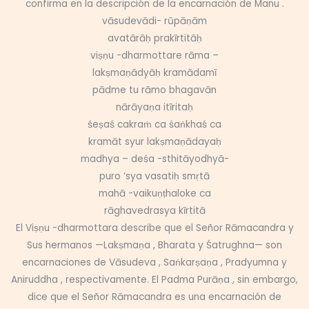
confirma en la descripción de la encarnación de Manu .
vāsudevādi- rūpāṇām
avatārāḥ prakīrtitāḥ
viṣṇu -dharmottare rāma –
lakṣmaṇādyāḥ kramādamī
pādme tu rāmo bhagavān
nārāyaṇa itīritaḥ
śeṣaś cakraṁ ca śaṅkhaś ca
kramāt syur lakṣmaṇādayaḥ
madhya – deśa -sthitāyodhyā-
puro ‘sya vasatiḥ smṛtā
mahā -vaikuṇṭhaloke ca
rāghavedrasya kīrtitā
El Viṣṇu -dharmottara describe que el Señor Rāmacandra y
Sus hermanos —Lakṣmaṇa , Bharata y Śatrughna— son
encarnaciones de Vāsudeva , Saṅkarṣaṇa , Pradyumna y
Aniruddha , respectivamente. El Padma Purāṇa , sin embargo,
dice que el Señor Rāmacandra es una encarnación de