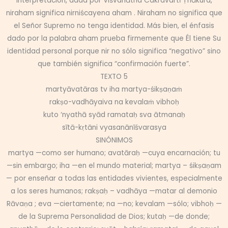
interpretación, dada por Viśvanātha Cakravartī Ṭhākura,
niraham significa nirniścayena aham . Niraham no significa que
el Señor Supremo no tenga identidad. Más bien, el énfasis
dado por la palabra aham prueba firmemente que Él tiene Su
identidad personal porque nir no sólo significa “negativo” sino
que también significa “confirmación fuerte”.
TEXTO 5
martyāvatāras tv iha martya-śikṣaṇaṁ
rakṣo-vadhāyaiva na kevalaṁ vibhoḥ
kuto ‘nyathā syād ramataḥ sva ātmanaḥ
sītā-kṛtāni vyasanānīśvarasya
SINÓNIMOS
martya —como ser humano; avatāraḥ —cuya encarnación; tu
—sin embargo; iha —en el mundo material; martya – śikṣaṇam
— por enseñar a todas las entidades vivientes, especialmente
a los seres humanos; rakṣaḥ – vadhāya —matar al demonio
Rāvaṇa ; eva —ciertamente; na —no; kevalam —sólo; vibhoḥ —
de la Suprema Personalidad de Dios; kutaḥ —de donde;