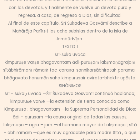
con los devotos, y finalmente se vuelve un devoto puro y
regresa. a casa, de regreso a Dios, sin dificultad.
Al final de este capítulo, Śrī Śukadeva Gosvāmī describe a
Mahārāja Parīkṣit las ocho subislas dentro de la isla de
Jambūdvīpa .
TEXTO 1
śrī-śuka uvāca
kimpuruṣe varṣe bhagavantam ādi-puruṣaṁ lakṣmaṇāgrajaṁ
sītābhirāmaṁ rāmaṁ tac-caraṇa-sannikarṣābhirataḥ parama-
bhāgavato hanumān saha kimpuruṣair avirata-bhaktir upāste.
SINÓNIMOS
śrī – śukaḥ uvāca —Śrī Śukadeva Gosvāmī continuó hablando;
kimpuruṣe varṣe —la extensión de tierra conocida como
Kimpuruṣa ; bhagavantam —la Suprema Personalidad de Dios;
ādi – puruṣam —la causa original de todas las causas;
lakṣmaṇa – agra – jam —el hermano mayor de Lakṣmaṇa ; sītā
– abhirāmam —que es muy agradable para madre Sītā , o que