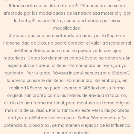
Rāmacandra no es diferente de Él. Rāmacandra no se ve
afectado por las modalidades de la naturaleza material y, por
lo tanto, Él es praśānta , nunca perturbado por esas
modalidades.
A menos que uno esté saturado de amor por la Suprema
Personalidad de Dios, no podrá apreciar el valor trascendental
del Señor Rāmacandra ; uno no puede verlo con ojos
materiales. Como los demonios como Rāvaṇa no tienen visión
espiritual, consideran al Señor Rāmacandra un rey kṣatriya
corriente . Por lo tanto, Rāvaṇa intentó secuestrar a Sītādevī,
la eterna consorte del Señor Rāmacandra. Sin embargo, en
realidad Rāvaṇa no pudo llevarse a Sītādevī en su forma
original. Tan pronto como las manos de Rāvaṇa la tocaron,
ella le dio una forma material, pero mantuvo su forma original
más allá de su visión. Por lo tanto, en este verso las palabras
pratyak praśāntam indican que el Señor Rāmacandra y Su
potencia, la diosa Sītā , se mantienen alejados de la influencia
de la energía material.