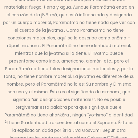
materiales: fuego, tierra y agua. Aunque Paramātmā entra en
el corazón de la jīvātmā, que está influenciada y designada
por un cuerpo material, Paramātmā no tiene nada que ver con
el cuerpo de la jīvātmā . Como Paramātmā no tiene
conexiones materiales, aquí se le describe como anāma –
rūpaṁ niraham . El Paramātmā no tiene identidad material,
mientras que la jīvātmā sí la tiene. El jīvātmā puede
presentarse como indio, americano, alemán, etc., pero el
Paramātmā no tiene tales designaciones materiales y, por lo
tanto, no tiene nombre material. La jīvātmā es diferente de su
nombre, pero el Paramātmā no lo es; Su nombre y Él mismo
son uno y el mismo. Éste es el significado de niraham , que
significa “sin designaciones materiales”. No es posible
tergiversar esta palabra para que signifique que el
Paramātmā no tiene ahaṅkāra , ningún “yo-ismo” o identidad.
Él tiene Su identidad trascendental como el Supremo. Ésta es
la explicación dada por Śrīla Jīva Gosvāmī. Según otra