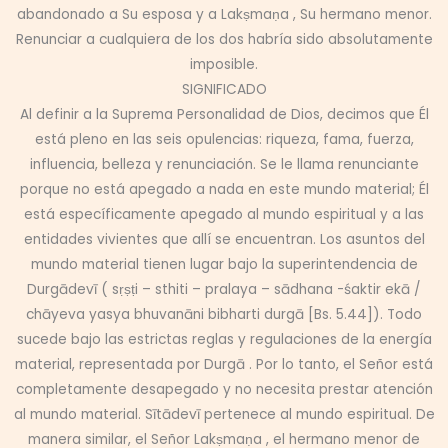
abandonado a Su esposa y a Lakṣmaṇa , Su hermano menor.
Renunciar a cualquiera de los dos habría sido absolutamente
imposible.
SIGNIFICADO
Al definir a la Suprema Personalidad de Dios, decimos que Él
está pleno en las seis opulencias: riqueza, fama, fuerza,
influencia, belleza y renunciación. Se le llama renunciante
porque no está apegado a nada en este mundo material; Él
está específicamente apegado al mundo espiritual y a las
entidades vivientes que allí se encuentran. Los asuntos del
mundo material tienen lugar bajo la superintendencia de
Durgādevī ( sṛṣṭi – sthiti – pralaya – sādhana -śaktir ekā /
chāyeva yasya bhuvanāni bibharti durgā [Bs. 5.44]). Todo
sucede bajo las estrictas reglas y regulaciones de la energía
material, representada por Durgā . Por lo tanto, el Señor está
completamente desapegado y no necesita prestar atención
al mundo material. Sītādevī pertenece al mundo espiritual. De
manera similar, el Señor Lakṣmaṇa , el hermano menor de