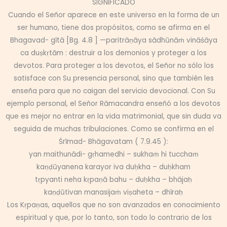
SIGNIFICADO
Cuando el Señor aparece en este universo en la forma de un
ser humano, tiene dos propósitos, como se afirma en el
Bhagavad- gītā [Bg. 4.8 ] —paritrāṇāya sādhūnāṁ vināśāya
ca duṣkṛtām : destruir a los demonios y proteger a los
devotos. Para proteger a los devotos, el Señor no sólo los
satisface con Su presencia personal, sino que también les
enseña para que no caigan del servicio devocional. Con Su
ejemplo personal, el Señor Rāmacandra enseñó a los devotos
que es mejor no entrar en la vida matrimonial, que sin duda va
seguida de muchas tribulaciones. Como se confirma en el
Śrīmad- Bhāgavatam ( 7.9.45 ):
yan maithunādi- gṛhamedhi – sukhaṁ hi tucchaṁ
kaṇḍūyanena karayor iva duḥkha – duḥkham
tṛpyanti neha kṛpaṇā bahu – duḥkha – bhājaḥ
kaṇḍūtivan manasijaṁ viṣaheta – dhīraḥ
Los Kṛpaṇas, aquellos que no son avanzados en conocimiento
espiritual y que, por lo tanto, son todo lo contrario de los