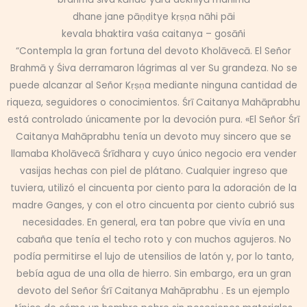
dhane jane pāṇḍitye kṛṣṇa nāhi pāi
kevala bhaktira vaśa caitanya – gosāñi
“Contempla la gran fortuna del devoto Kholāvecā. El Señor
Brahmā y Śiva derramaron lágrimas al ver Su grandeza. No se
puede alcanzar al Señor Kṛṣṇa mediante ninguna cantidad de
riqueza, seguidores o conocimientos. Śrī Caitanya Mahāprabhu
está controlado únicamente por la devoción pura. «El Señor Śrī
Caitanya Mahāprabhu tenía un devoto muy sincero que se
llamaba Kholāvecā Śrīdhara y cuyo único negocio era vender
vasijas hechas con piel de plátano. Cualquier ingreso que
tuviera, utilizó el cincuenta por ciento para la adoración de la
madre Ganges, y con el otro cincuenta por ciento cubrió sus
necesidades. En general, era tan pobre que vivía en una
cabaña que tenía el techo roto y con muchos agujeros. No
podía permitirse el lujo de utensilios de latón y, por lo tanto,
bebía agua de una olla de hierro. Sin embargo, era un gran
devoto del Señor Śrī Caitanya Mahāprabhu . Es un ejemplo