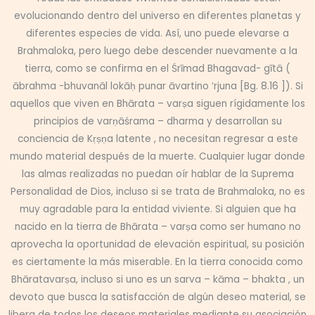
evolucionando dentro del universo en diferentes planetas y
diferentes especies de vida. Así, uno puede elevarse a
Brahmaloka, pero luego debe descender nuevamente a la
tierra, como se confirma en el Śrīmad Bhagavad- gītā (
ābrahma -bhuvanāl lokāḥ punar āvartino ‘rjuna [Bg. 8.16 ]). Si
aquellos que viven en Bhārata – varṣa siguen rígidamente los
principios de varṇāśrama – dharma y desarrollan su
conciencia de Kṛṣṇa latente , no necesitan regresar a este
mundo material después de la muerte. Cualquier lugar donde
las almas realizadas no puedan oír hablar de la Suprema
Personalidad de Dios, incluso si se trata de Brahmaloka, no es
muy agradable para la entidad viviente. Si alguien que ha
nacido en la tierra de Bhārata – varṣa como ser humano no
aprovecha la oportunidad de elevación espiritual, su posición
es ciertamente la más miserable. En la tierra conocida como
Bhāratavarṣa, incluso si uno es un sarva – kāma – bhakta , un
devoto que busca la satisfacción de algún deseo material, se
libera de todos los deseos materiales mediante su asociación