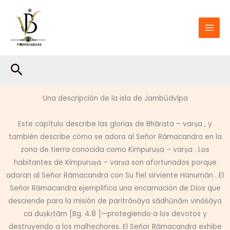
Ir
al
contenido
Buscar
Una descripción de la isla de Jambūdvīpa
Este capítulo describe las glorias de Bhārata – varṣa , y
también describe cómo se adora al Señor Rāmacandra en la
zona de tierra conocida como Kimpuruṣa – varṣa . Los
habitantes de Kimpuruṣa – varṣa son afortunados porque
adoran al Señor Rāmacandra con Su fiel sirviente Hanumān . El
Señor Rāmacandra ejemplifica una encarnación de Dios que
desciende para la misión de paritrāṇāya sādhūnāṁ vināśāya
ca duṣkṛtām [Bg. 4.8 ]—protegiendo a los devotos y
destruyendo a los malhechores. El Señor Rāmacandra exhibe