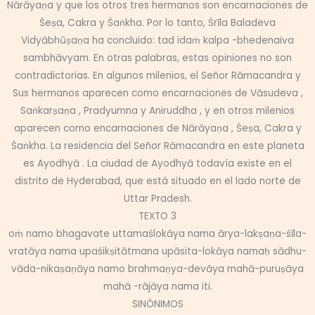
Nārāyaṇa y que los otros tres hermanos son encarnaciones de
Śeṣa, Cakra y Śaṅkha. Por lo tanto, Śrīla Baladeva
Vidyābhūṣaṇa ha concluido: tad idaṁ kalpa -bhedenaiva
sambhāvyam. En otras palabras, estas opiniones no son
contradictorias. En algunos milenios, el Señor Rāmacandra y
Sus hermanos aparecen como encarnaciones de Vāsudeva ,
Saṅkarṣaṇa , Pradyumna y Aniruddha , y en otros milenios
aparecen como encarnaciones de Nārāyaṇa , Śeṣa, Cakra y
Śaṅkha. La residencia del Señor Rāmacandra en este planeta
es Ayodhyā . La ciudad de Ayodhyā todavía existe en el
distrito de Hyderabad, que está situado en el lado norte de
Uttar Pradesh.
TEXTO 3
oṁ namo bhagavate uttamaślokāya nama ārya-lakṣaṇa-śīla-
vratāya nama upaśikṣitātmana upāsita-lokāya namaḥ sādhu-
vāda-nikaṣaṇāya namo brahmaṇya-devāya mahā-puruṣāya
mahā -rājāya nama iti.
SINÓNIMOS