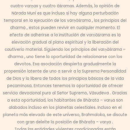
cuatro varṇas y cuatro āśramas. Además, la opinión de
Nārada Muni es que incluso si hay alguna perturbación
temporal en la ejecución de los varṇāśrama , los principios del
dharma , estos pueden revivir en cualquier momento. El
efecto de adherirse a la institución de varṇāśrama es la
elevación gradual al plano espiritual y la liberación del
cautiverio material. Siguiendo los principios del varṇāśrama –
dharma , uno tiene la oportunidad de relacionarse con los
devotos. Esa asociación despierta gradualmente la
propensión latente de uno a servir a la Suprema Personalidad
de Dios y lo libera de todos los principios básicos de la vida
pecaminosa. Entonces tenemos la oportunidad de ofrecer
servicio devocional puro al Señor Supremo, Vāsudeva . Gracias
a esta oportunidad, los habitantes de Bhārata – varṣa son
alabados incluso en los planetas celestiales. Incluso en el
planeta más elevado de este universo, Brahmaloka, se discute
con gran deleite la posición de Bhārata – varṣa .
Todas las entidades vivientes condicionadas están