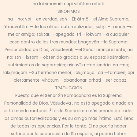
na lakṣmaṇaṁ capi vihātum arhati
SINÓNIMOS
na —no; vai —en verdad; saḥ —Él; ātmā —el Alma Suprema;
ātmavatām —de las almas autorrealizadas; suhṛt – tamaḥ —el
mejor amigo; saktaḥ —apegado; tri – lokyām —a cualquier
cosa dentro de los tres mundos; bhagavān —la Suprema
Personalidad de Dios; vāsudevaḥ —el Señor omnipresente; na
—no; strī – kṛtam —obtenido gracias a Su esposa; kaśmalam —
sufrimientos de separación; aśnuvīta —obtendría; na —no;
lakṣmaṇam —Su hermano menor, Lakṣmaṇa ; ca —también; api
—ciertamente; vihātum —abandonar; arhati —ser capaz.
TRADUCCIÓN
Puesto que el Señor Śrī Rāmacandra es la Suprema
Personalidad de Dios, Vāsudeva , no está apegado a nada en
este mundo material. Él es la Superalma más amada de todas
las almas autorrealizadas y es su amigo más íntimo. Está lleno
de todas las opulencias. Por lo tanto, Él no podría haber
sufrido por la separación de Su esposa, ni podría haber