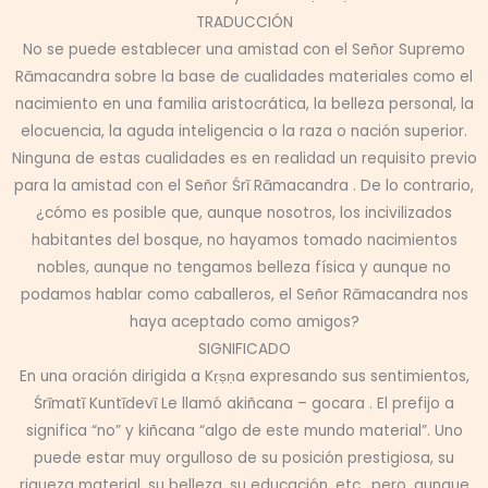
TRADUCCIÓN
No se puede establecer una amistad con el Señor Supremo
Rāmacandra sobre la base de cualidades materiales como el
nacimiento en una familia aristocrática, la belleza personal, la
elocuencia, la aguda inteligencia o la raza o nación superior.
Ninguna de estas cualidades es en realidad un requisito previo
para la amistad con el Señor Śrī Rāmacandra . De lo contrario,
¿cómo es posible que, aunque nosotros, los incivilizados
habitantes del bosque, no hayamos tomado nacimientos
nobles, aunque no tengamos belleza física y aunque no
podamos hablar como caballeros, el Señor Rāmacandra nos
haya aceptado como amigos?
SIGNIFICADO
En una oración dirigida a Kṛṣṇa expresando sus sentimientos,
Śrīmatī Kuntīdevī Le llamó akiñcana – gocara . El prefijo a
significa “no” y kiñcana “algo de este mundo material”. Uno
puede estar muy orgulloso de su posición prestigiosa, su
riqueza material, su belleza, su educación, etc., pero, aunque