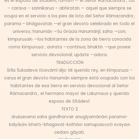
es el esposo de Sītādevī; rāmam — el Señor Rāmacandra ; tat
– caraṇa – sannikarṣa – abhirataḥ — aquel que siempre se
ocupa en el servicio a los pies de loto del Señor Rāmacandra ;
parama – bhāgavataḥ —el gran devoto celebrado en todo el
universo; hanumān —Su Gracia Hanumānjī; saha —con;
kimpuruṣaiḥ —los habitantes de la zona de tierra conocida
como Kimpuruṣa ; avirata —continua; bhaktiḥ —que posee
servicio devocional; upāste —adora.
TRADUCCIÓN
Śrīla Śukadeva Gosvāmī dijo: Mi querido rey, en Kimpuruṣa –
varṣa el gran devoto Hanumān siempre está ocupado con los
habitantes de esa tierra en servicio devocional al Señor
Rāmacandra , el hermano mayor de Lakṣmaṇa y querido
esposo de Sītādevī.
TEXTO 2
ārṣṭiṣeṇena saha gandharvair anugīyamānāṁ parama-
kalyāṇīṁ bhartṛ-bhagavat-kathāṁ samupaśṛṇoti svayaṁ
cedaṁ gāyati.