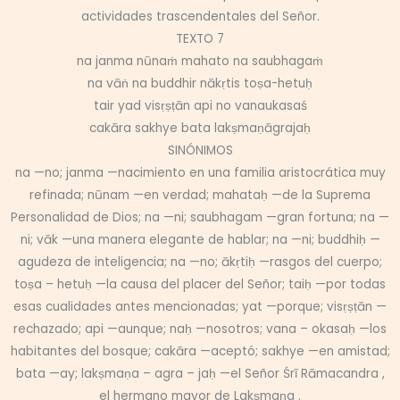
actividades trascendentales del Señor.
TEXTO 7
na janma nūnaṁ mahato na saubhagaṁ
na vāṅ na buddhir nākṛtis toṣa-hetuḥ
tair yad visṛṣṭān api no vanaukasaś
cakāra sakhye bata lakṣmaṇāgrajaḥ
SINÓNIMOS
na —no; janma —nacimiento en una familia aristocrática muy
refinada; nūnam —en verdad; mahataḥ —de la Suprema
Personalidad de Dios; na —ni; saubhagam —gran fortuna; na —
ni; vāk —una manera elegante de hablar; na —ni; buddhiḥ —
agudeza de inteligencia; na —no; ākṛtiḥ —rasgos del cuerpo;
toṣa – hetuḥ —la causa del placer del Señor; taiḥ —por todas
esas cualidades antes mencionadas; yat —porque; visṛṣṭān —
rechazado; api —aunque; naḥ —nosotros; vana – okasaḥ —los
habitantes del bosque; cakāra —aceptó; sakhye —en amistad;
bata —ay; lakṣmaṇa – agra – jaḥ —el Señor Śrī Rāmacandra ,
el hermano mayor de Lakṣmaṇa .