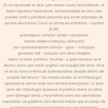
En los Upaniṣads se dice: yam evaiṣa vṛṇute tena labhyaḥ . Al
Señor Supremo, Paramātmā , la Personalidad de Dios, sólo
pueden verlo o percibirlo personas que están saturadas de
servicio devocional. Como se afirma en el Brahma – saṁhitā
(5.38):
premāñjana-cchurita- bhakti -vilocanena
santaḥ sadaiva hṛdayeṣu vilokayanti
yaṁ śyāmasundaram acintya – guṇa – svarūpaṁ
govindam ādi – puruṣaṁ tam ahaṁ bhajāmi
“Adoro al Señor primitivo, Govinda , a quien siempre ve el
devoto cuyos ojos están ungidos con la pulpa del amor. Se le
ve en Su forma eterna de Śyāmasundara, situada dentro del
corazón del devoto”. De manera similar, en el Chāndogya
Upaniṣad se afirma: etās tisro devatā anena jīvena . En este
verso del Chāndogya Upaniṣad, la palabra anena se utiliza
para distinguir ātmā y Paramātmā como dos identidades
separadas. Las palabras tisro devatā indican que el cuerpo de
la entidad viviente está formado por tres elementos