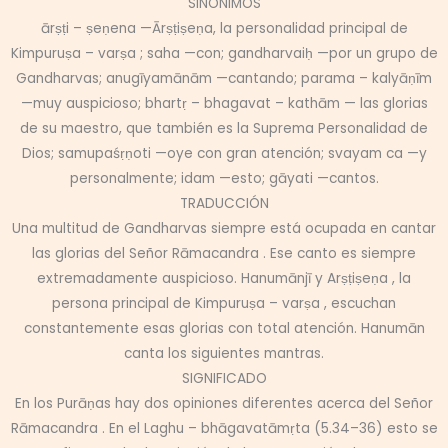
SINÓNIMOS
ārṣṭi – ṣeṇena —Ārṣṭiṣeṇa, la personalidad principal de
Kimpuruṣa – varṣa ; saha —con; gandharvaiḥ —por un grupo de
Gandharvas; anugīyamānām —cantando; parama – kalyāṇīm
—muy auspicioso; bhartṛ – bhagavat – kathām — las glorias
de su maestro, que también es la Suprema Personalidad de
Dios; samupaśṛṇoti —oye con gran atención; svayam ca —y
personalmente; idam —esto; gāyati —cantos.
TRADUCCIÓN
Una multitud de Gandharvas siempre está ocupada en cantar
las glorias del Señor Rāmacandra . Ese canto es siempre
extremadamente auspicioso. Hanumānjī y Arṣṭiṣeṇa , la
persona principal de Kimpuruṣa – varṣa , escuchan
constantemente esas glorias con total atención. Hanumān
canta los siguientes mantras.
SIGNIFICADO
En los Purāṇas hay dos opiniones diferentes acerca del Señor
Rāmacandra . En el Laghu – bhāgavatāmṛta (5.34–36) esto se