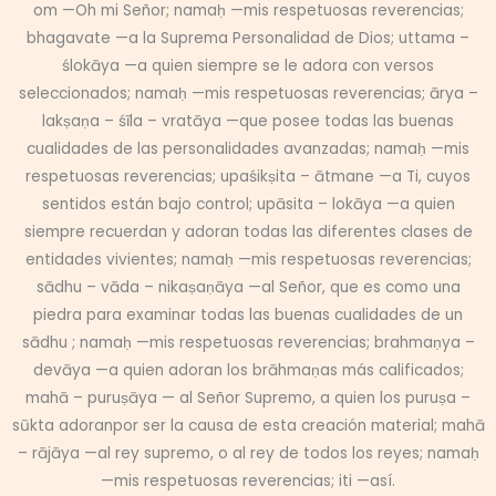
om —Oh mi Señor; namaḥ —mis respetuosas reverencias;
bhagavate —a la Suprema Personalidad de Dios; uttama –
ślokāya —a quien siempre se le adora con versos
seleccionados; namaḥ —mis respetuosas reverencias; ārya –
lakṣaṇa – śīla – vratāya —que posee todas las buenas
cualidades de las personalidades avanzadas; namaḥ —mis
respetuosas reverencias; upaśikṣita – ātmane —a Ti, cuyos
sentidos están bajo control; upāsita – lokāya —a quien
siempre recuerdan y adoran todas las diferentes clases de
entidades vivientes; namaḥ —mis respetuosas reverencias;
sādhu – vāda – nikaṣaṇāya —al Señor, que es como una
piedra para examinar todas las buenas cualidades de un
sādhu ; namaḥ —mis respetuosas reverencias; brahmaṇya –
devāya —a quien adoran los brāhmaṇas más calificados;
mahā – puruṣāya — al Señor Supremo, a quien los puruṣa –
sūkta adoranpor ser la causa de esta creación material; mahā
– rājāya —al rey supremo, o al rey de todos los reyes; namaḥ
—mis respetuosas reverencias; iti —así.