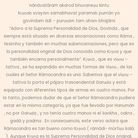
nānāvatāram akarod bhuvaneṣu kintu
kṛṣṇaḥ svayaṁ samabhavat paramaḥ pumān yo
govindam ādi – puruṣaṁ tam ahaṁ bhajāmi
“Adoro a la Suprema Personalidad de Dios, Govinda , que
siempre está situado en diversas encarnaciones como Rāma ,
Nṛsiṁha y también en muchas subencarnaciones, pero que es
la personalidad original de Dios conocida como Kṛṣṇa y que
también encarna personalmente”. Kṛṣṇa , que es viṣṇu –
tattva , se ha expandido en muchas formas de Viṣṇu , de las
cuales el Señor Rāmacandra es una. Sabemos que el viṣṇu –
tattva lo porta el pájaro trascendental Garuḍa y está
equipado con diferentes tipos de armas en cuatro manos. Por
lo tanto, podemos dudar de que el Señor Rāmacandra pudiera
estar en la misma categoría, ya que fue llevado por Hanumān
, no por Garuḍa , y no tenía cuatro manos ni el śaṅkha , cakra ,
gadā y padma . En consecuencia, este verso aclara que
Rāmacandra es tan bueno como Kṛṣṇa ( rāmādi- mūrtiṣu kalā
). Aunque Kṛṣṇa es la Suprema Personalidad de Dios original,