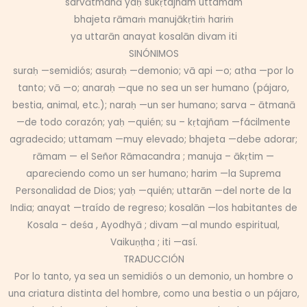
sarvātmanā yaḥ sukṛtajñam uttamam
bhajeta rāmaṁ manujākṛtiṁ hariṁ
ya uttarān anayat kosalān divam iti
SINÓNIMOS
suraḥ —semidiós; asuraḥ —demonio; vā api —o; atha —por lo
tanto; vā —o; anaraḥ —que no sea un ser humano (pájaro,
bestia, animal, etc.); naraḥ —un ser humano; sarva – ātmanā
—de todo corazón; yaḥ —quién; su – kṛtajñam —fácilmente
agradecido; uttamam —muy elevado; bhajeta —debe adorar;
rāmam — el Señor Rāmacandra ; manuja – ākṛtim —
apareciendo como un ser humano; harim —la Suprema
Personalidad de Dios; yaḥ —quién; uttarān —del norte de la
India; anayat —traído de regreso; kosalān —los habitantes de
Kosala – deśa , Ayodhyā ; divam —al mundo espiritual,
Vaikuṇṭha ; iti —así.
TRADUCCIÓN
Por lo tanto, ya sea un semidiós o un demonio, un hombre o
una criatura distinta del hombre, como una bestia o un pájaro,