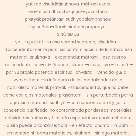
yat tad viśuddhānubhava-mātram ekaṁ
sva-tejasā dhvasta-guṇa-vyavastham
pratyak praśāntaṁ sudhiyopalambhanaṁ
hy anāma-rūpaṁ nirahaṁ prapadye
SINÓNIMOS
yat —que; tat —a esa verdad suprema; viśuddha —
trascendentalmente puro, sin contaminación de la naturaleza
material; anubhava —experiencia; mātram —ese cuerpo
trascendental sac-cid- ānanda ; ekam —el uno; sva – tejasā —
por Su propia potencia espiritual; dhvasta —vencido; guṇa –
vyavastham —la influencia de las modalidades de la
naturaleza material; pratyak —trascendental, que no debe
verse con ojos materiales; praśāntam —sin perturbación por la
agitación material; sudhiyā —con conciencia de Kṛṣṇa , o
conciencia purificada, no contaminada por deseos materiales,
actividades fruitivas y filosofía especulativa; upalambhanam
—quién puede alcanzarse; hola —en efecto; anāma – rūpam —
sin nombre ni forma materiales; niraham —sin ego material;