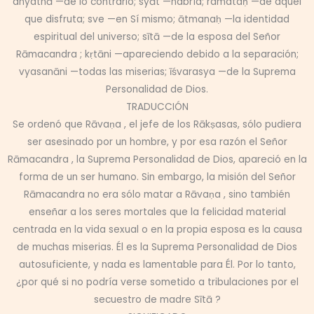
anyathā —de lo contrario; syāt —habría; ramataḥ —de aquel
que disfruta; sve —en Sí mismo; ātmanaḥ —la identidad
espiritual del universo; sītā —de la esposa del Señor
Rāmacandra ; kṛtāni —apareciendo debido a la separación;
vyasanāni —todas las miserias; īśvarasya —de la Suprema
Personalidad de Dios.
TRADUCCIÓN
Se ordenó que Rāvaṇa , el jefe de los Rākṣasas, sólo pudiera
ser asesinado por un hombre, y por esa razón el Señor
Rāmacandra , la Suprema Personalidad de Dios, apareció en la
forma de un ser humano. Sin embargo, la misión del Señor
Rāmacandra no era sólo matar a Rāvaṇa , sino también
enseñar a los seres mortales que la felicidad material
centrada en la vida sexual o en la propia esposa es la causa
de muchas miserias. Él es la Suprema Personalidad de Dios
autosuficiente, y nada es lamentable para Él. Por lo tanto,
¿por qué si no podría verse sometido a tribulaciones por el
secuestro de madre Sītā ?