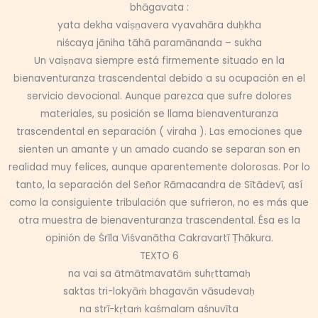
bhāgavata :
yata dekha vaiṣṇavera vyavahāra duḥkha
niścaya jāniha tāhā paramānanda – sukha
Un vaiṣṇava siempre está firmemente situado en la
bienaventuranza trascendental debido a su ocupación en el
servicio devocional. Aunque parezca que sufre dolores
materiales, su posición se llama bienaventuranza
trascendental en separación ( viraha ). Las emociones que
sienten un amante y un amado cuando se separan son en
realidad muy felices, aunque aparentemente dolorosas. Por lo
tanto, la separación del Señor Rāmacandra de Sītādevī, así
como la consiguiente tribulación que sufrieron, no es más que
otra muestra de bienaventuranza trascendental. Ésa es la
opinión de Śrīla Viśvanātha Cakravartī Ṭhākura.
TEXTO 6
na vai sa ātmātmavatāṁ suhṛttamaḥ
saktas tri-lokyāṁ bhagavān vāsudevaḥ
na strī-kṛtaṁ kaśmalam aśnuvīta