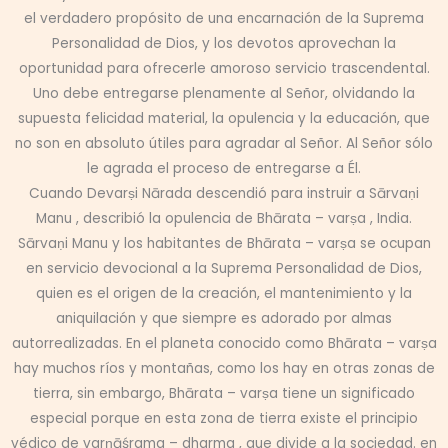
el verdadero propósito de una encarnación de la Suprema
Personalidad de Dios, y los devotos aprovechan la
oportunidad para ofrecerle amoroso servicio trascendental.
Uno debe entregarse plenamente al Señor, olvidando la
supuesta felicidad material, la opulencia y la educación, que
no son en absoluto útiles para agradar al Señor. Al Señor sólo
le agrada el proceso de entregarse a Él.
Cuando Devarṣi Nārada descendió para instruir a Sārvaṇi
Manu , describió la opulencia de Bhārata – varṣa , India.
Sārvaṇi Manu y los habitantes de Bhārata – varṣa se ocupan
en servicio devocional a la Suprema Personalidad de Dios,
quien es el origen de la creación, el mantenimiento y la
aniquilación y que siempre es adorado por almas
autorrealizadas. En el planeta conocido como Bhārata – varṣa
hay muchos ríos y montañas, como los hay en otras zonas de
tierra, sin embargo, Bhārata – varṣa tiene un significado
especial porque en esta zona de tierra existe el principio
védico de varṇāśrama – dharma , que divide a la sociedad. en