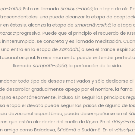
ṣṇa-kathā.
Esto es llamado
śravaṇa-daśā,
la etapa de oír. 
 trascendentales, uno puede alcanzar la etapa de aceptac
en éxtasis, alcanza la etapa de
smaraṇāvasthā,
la etapa 
maraṇa
progresivo. Puede que al principio el recuerdo de Kṛ
 ininterrumpido, se concreta y es llamado meditación. Cua
e uno entra en la etapa de
samādhi
, o sea el trance espirit
ucional original. En ese momento puede entender perfecta 
llamado
sampatti-daśā,
la perfección de la vida.
ndonar todo tipo de deseos motivados y sólo dedicarse al s
ede desarrollar gradualmente apego por el nombre, la fama, 
 Kṛṣṇa espontáneamente, incluso sin seguir los principios re
sa etapa el devoto puede seguir los pasos de alguno de los
rvicio devocional espontáneo, puede desempeñarse en el
śā
res que están alrededor del cuello de Kṛṣṇa. En el
dāsya-ra
n amigo como Baladeva, Śrīdāmā o Sudāmā. En el
vātsalya