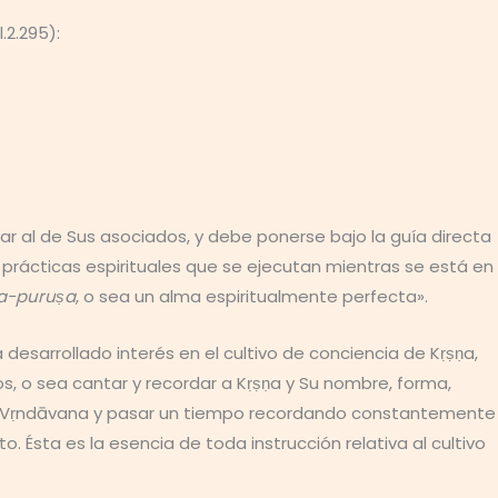
l.2.295):
lar al de Sus asociados, y debe ponerse bajo la guía directa
 prácticas espirituales que se ejecutan mientras se está en
a-puruṣa
, o sea un alma espiritualmente perfecta».
esarrollado interés en el cultivo de conciencia de Kṛṣṇa,
s, o sea cantar y recordar a Kṛṣṇa y Su nombre, forma,
 en Vṛndāvana y pasar un tiempo recordando constantemente
. Ésta es la esencia de toda instrucción relativa al cultivo