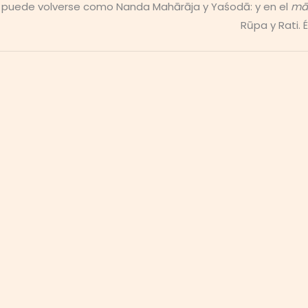
puede volverse como Nanda Mahārāja y Yaśodā: y en el
mā
Rūpa y Rati. 