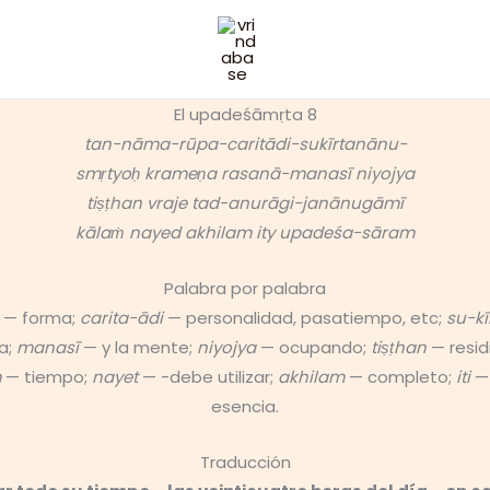
El upadeśāmṛta 8
tan-nāma-rūpa-caritādi-sukīrtanānu-
smṛtyoḥ krameṇa rasanā-manasī niyojya
tiṣṭhan vraje tad-anurāgi-janānugāmī
kālaṁ nayed akhilam ity upadeśa-sāram
Palabra por palabra
— forma;
carita-ādi
— personalidad, pasatiempo, etc;
su-kī
a;
manasī
— y la mente;
niyojya
— ocupando;
tiṣṭhan
— resid
m
— tiempo;
nayet
— -debe utilizar;
akhilam
— completo;
iti
— 
esencia.
Traducción