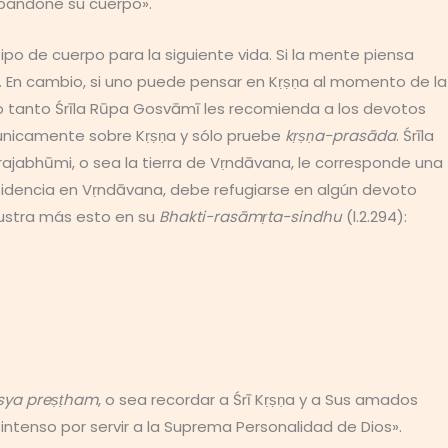
abandone su cuerpo».
ipo de cuerpo para la siguiente vida. Si la mente piensa
 En cambio, si uno puede pensar en Kṛṣṇa al momento de la
 lo tanto Śrīla Rūpa Gosvāmī les recomienda a los devotos
 únicamente sobre Kṛṣṇa y sólo pruebe
kṛṣṇa-prasāda
. Śrīla
rajabhūmi, o sea la tierra de Vṛndāvana, le corresponde una
sidencia en Vṛndāvana, debe refugiarse en algún devoto
lustra más esto en su
Bhakti-rasāmṛta-sindhu
(l.2.294):
sya preṣṭham
, o sea recordar a Śrī Kṛṣṇa y a Sus amados
intenso por servir a la Suprema Personalidad de Dios».