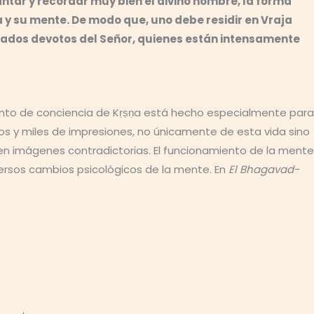
antar y recordar muy bien el divino nombre, la forma
y su mente. De modo que, uno debe residir en Vraja
amados devotos del Señor, quienes están intensamente
ento de conciencia de Kṛṣṇa está hecho especialmente para
s y miles de impresiones, no únicamente de esta vida sino
n imágenes contradictorias. El funcionamiento de la mente
versos cambios psicológicos de la mente. En
El Bhagavad-