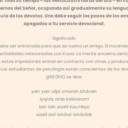
todo su tiempo – las veinticuatro horas del día – en c
ternos del Señor, ocupando así gradualmente su lengua 
uía de los devotos. Uno debe seguir los pasos de los 
apegados a Su servicio devocional.
Significado
debe ser entrenada para que se vuelva un amigo. El movimi
tividades relacionadas con Kṛṣṇa. La mente encierra ciento
estas impresiones entran en contacto con otras, y produce
. Los estudiantes de psicología están conscientes de los di
gītā
(8.6) se dice:
yaṁ yaṁ vāpi smaran bhāvaṁ
tyajaty ante kalevaram
taṁ taṁ evaiti kaunteya
sadā tad-bhāva-bhāvitaḥ