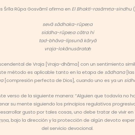
 Śrīla Rūpa Gosvāmī afirma en
El Bhakti-rasāmrṭa-sindhu
(
sevā sādhaka-rūpeṇa
siddha-rūpeṇa cātra hi
tad-bhāva-lipsunā kāryā
vraja-lokānusārataḥ
rascendental de Vraja [Vraja-dhāma] con un sentimiento simi
 Este método es aplicable tanto en la etapa de
sādhana
[las
ya
[compresión perfecta de Dios], cuando uno es ya un
sidh
e verso de la siguiente manera: “Alguien que todavía no ha d
r su mente siguiendo los principios regulativos progresivo
esarrollar gusto por tales cosas, uno debe tratar de vivir
ṇa, bajo la dirección y la protección de algún devoto experto
del servicio devocional.