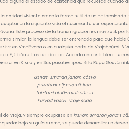
duda alguna el estado de existencia que recuerde cuando 
la entidad viviente crean la forma sutil de un determinado t
ceptar en la siguiente vida el nacimiento correspondiente.
āvana. Este proceso de la transmigración es muy sutil; por
forma similar, la lengua debe ser entrenada para que hable
e vivir en Vṛndāvana o en cualquier parte de Vrajabhūmi. A V
le a 5,2 kilómetros cuadrados. Cuando uno establece su re
nsar en Kṛṣṇa y en Sus pasatiempos. Śrīla Rūpa Gosvāmī i
kṛṣṇaṁ smaran janaṁ cāsya
preṣṭhaṁ nija-samīhitam
tat-tat-kathā-rataś cāsau
kuryād vāsaṁ vraje sadā
al de Vraja, y siempre ocuparse en
kṛṣṇaṁ smaran janaṁ cā
 quedar bajo su guía eterna, se puede desarrollar un deseo 