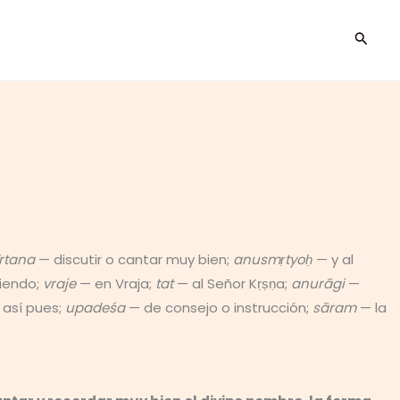
Busca
rtana
— discutir o cantar muy bien;
anusmṛtyoḥ
— y al
iendo;
vraje
— en Vraja;
tat
— al Señor Kṛṣṇa;
anurāgi
—
así pues;
upadeśa
— de consejo o instrucción;
sāram
— la