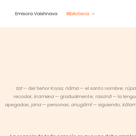
Ir
al
Emisora Vaishnava
Biblioteca
contenido
tat
— del Señor Kṛṣṇa;
nāma
— el santo nombre;
rūpa
recodar;
krameṇa
— gradualmente;
rasanā
— la lengu
apegadas;
jana
— personas;
anugāmī
— siguiendo;
kāla