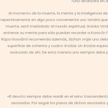
«Uno alcanzará sin 
Al momento de la muerte, la mente y la inteligencia de 
repentinamente en algo poco conveniente uno tendrá que a
muerte, será trasladado al mundo espiritual, Goloka Vṛnd
entrenar su mente para sólo puedan recordar a Kṛṣṇa En 
Rūpa Gosvāmī recomienda además,
tiṣṭhan vraje
: uno deb
superficie de ochenta y cuatro
krośas
. Un
krośas
equiva
avanzado de ahí. De esta manera uno siempre debe pe
«El devoto siempre debe residir en el reino trascendent
asociados. Por seguir los pasos de dichos asociados y