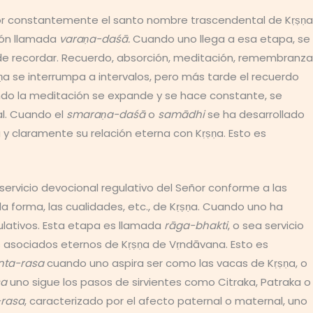
Por constantemente el santo nombre trascendental de Kṛṣṇa
ión llamada
varaṇa-daśā.
Cuando uno llega a esa etapa, se
de recordar. Recuerdo, absorción, meditación, remembranza
ṣṇa se interrumpa a intervalos, pero más tarde el recuerdo
ndo la meditación se expande y se hace constante, se
ual. Cuando el
smaraṇa-daśā
o
samādhi
se ha desarrollado
y claramente su relación eterna con Kṛṣṇa. Esto es
ervicio devocional regulativo del Señor conforme a las
la forma, las cualidades, etc., de Kṛṣṇa. Cuando uno ha
gulativos. Esta etapa es llamada
rāga-bhakti
, o sea servicio
 asociados eternos de Kṛṣṇa de Vṛndāvana. Esto es
nta-rasa
cuando uno aspira ser como las vacas de Kṛṣṇa, o
sa
uno sigue los pasos de sirvientes como Citraka, Patraka o
-rasa
, caracterizado por el afecto paternal o maternal, uno