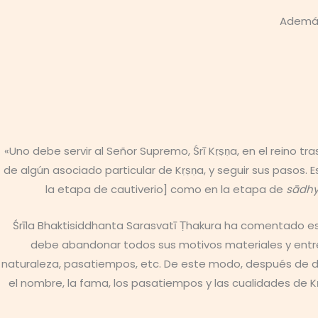
Además
«Uno debe servir al Señor Supremo, Śrī Kṛṣṇa, en el reino t
de algún asociado particular de Kṛṣṇa, y seguir sus pasos.
la etapa de cautiverio] como en la etapa de
sādh
Śrīla Bhaktisiddhanta Sarasvatī Ṭhakura ha comentado est
debe abandonar todos sus motivos materiales y entrena
naturaleza, pasatiempos, etc. De este modo, después de d
el nombre, la fama, los pasatiempos y las cualidades de Kṛṣ