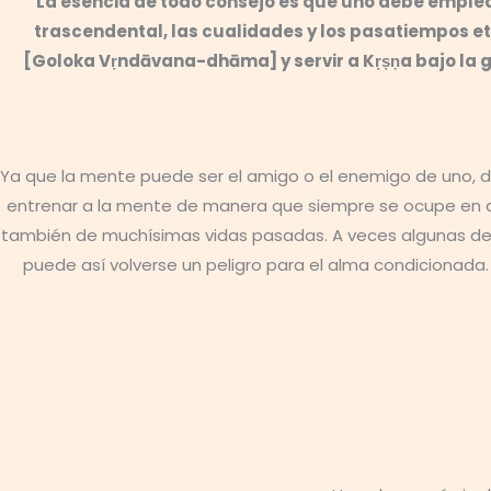
La esencia de todo consejo es que uno debe emplear 
trascendental, las cualidades y los pasatiempos e
[Goloka Vṛndāvana-dhāma] y servir a Kṛṣṇa bajo la g
Ya que la mente puede ser el amigo o el enemigo de uno, 
entrenar a la mente de manera que siempre se ocupe en ac
también de muchísimas vidas pasadas. A veces algunas de 
puede así volverse un peligro para el alma condicionada