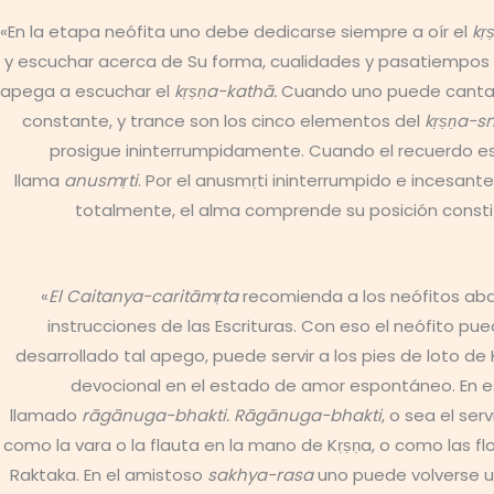
«En la etapa neófita uno debe dedicarse siempre a oír el
kṛ
y escuchar acerca de Su forma, cualidades y pasatiempos
apega a escuchar el
kṛṣṇa-kathā.
Cuando uno puede cantar 
constante, y trance son los cinco elementos del
kṛṣṇa-s
prosigue ininterrumpidamente. Cuando el recuerdo es
llama
anusmṛti
. Por el anusmṛti ininterrumpido e incesant
totalmente, el alma comprende su posición constit
«
El Caitanya-caritāmṛta
recomienda a los neófitos aba
instrucciones de las Escrituras. Con eso el neófito pu
desarrollado tal apego, puede servir a los pies de loto de
devocional en el estado de amor espontáneo. En e
llamado
rāgānuga-bhakti. Rāgānuga-bhakti
, o sea el se
como la vara o la flauta en la mano de Kṛṣṇa, o como las flo
Raktaka. En el amistoso
sakhya-rasa
uno puede volverse u