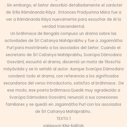
. Sin embargo, el Señor describió detalladamente el carácter
de Śrīla Rāmānanda Rāya . Entonces Pradyumna Miśra fue a
ver a Rāmānanda Rāya nuevamente para escuchar de él la
verdad trascendental.
Un brāhmaṇa de Bengala compuso un drama sobre las
actividades de Śrī Caitanya Mahāprabhu y fue a Jagannātha
Purī para mostrárselo a los asociados del Señor. Cuando el
secretario de Śrī Caitanya Mahāprabhu, Svarūpa Dāmodara
Gosvāmī, escuchó el drama, discernió un matiz de filosofía
māyāvāda y se lo señaló al autor. Aunque Svarūpa Dāmodara
condenó todo el drama, con referencia a los significados
secundarios del verso introductorio, satisfizo al brāhmaṇa . De
ese modo, ese poeta brāhmaṇa.Quedé muy agradecido a
Svarūpa Dāmodara Gosvāmī, renunció a sus conexiones
familiares y se quedó en Jagannātha Purī con los asociados
de Śrī Caitanya Mahāprabhu .
TEXTO 1
vaiguṇya-kīṭa-kalitaḥ