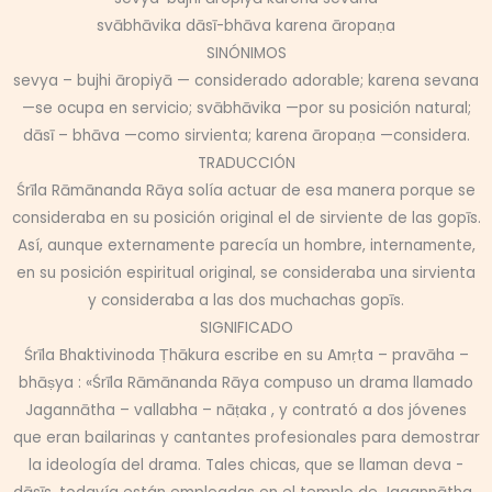
svābhāvika dāsī-bhāva karena āropaṇa
SINÓNIMOS
sevya – bujhi āropiyā — considerado adorable; karena sevana
—se ocupa en servicio; svābhāvika —por su posición natural;
dāsī – bhāva —como sirvienta; karena āropaṇa —considera.
TRADUCCIÓN
Śrīla Rāmānanda Rāya solía actuar de esa manera porque se
consideraba en su posición original el de sirviente de las gopīs.
Así, aunque externamente parecía un hombre, internamente,
en su posición espiritual original, se consideraba una sirvienta
y consideraba a las dos muchachas gopīs.
SIGNIFICADO
Śrīla Bhaktivinoda Ṭhākura escribe en su Amṛta – pravāha –
bhāṣya : «Śrīla Rāmānanda Rāya compuso un drama llamado
Jagannātha – vallabha – nāṭaka , y contrató a dos jóvenes
que eran bailarinas y cantantes profesionales para demostrar
la ideología del drama. Tales chicas, que se llaman deva -