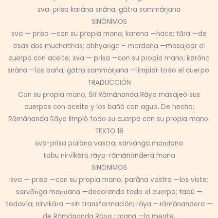
sva-prisa karāna snāna, gātra sammārjana
SINÓNIMOS
sva — prisa —con su propia mano; karena —hace; tāra —de
esas dos muchachas; abhyaṅga – mardana —masajear el
cuerpo con aceite; sva — prisa —con su propia mano; karāna
snāna —los baña; gātra sammārjana —limpiar todo el cuerpo.
TRADUCCIÓN
Con su propia mano, Śrī Rāmānanda Rāya masajeó sus
cuerpos con aceite y los bañó con agua. De hecho,
Rāmānanda Rāya limpió todo su cuerpo con su propia mano.
TEXTO 18
sva-prisa parāna vastra, sarvāṅga maṇḍana
tabu nirvikāra rāya-rāmānandera mana
SINÓNIMOS
sva — prisa —con su propia mano; parāna vastra —los viste;
sarvāṅga maṇḍana —decorando todo el cuerpo; tabú —
todavía; nirvikāra —sin transformación; rāya – rāmānandera —
de Rāmānanda Rāya ; mana —la mente.