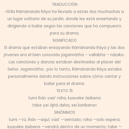
TRADUCCIÓN
«Śrīla Rāmānanda Rāya ha llevado a estas dos muchachas a
un lugar solitario de su jardín, donde les está enseñando y
dirigiendo a bailar según las canciones que ha compuesto
para su drama.
SIGNIFICADO
El drama que estaban ensayando Rāmānanda Rāya y las dos
jóvenes era el bien conocido jagannātha – vallabha – nāṭaka .
Las canciones y danzas estaban destinadas al placer del
Señor Jagannātha ; por lo tanto, Rāmānanda Rāya estaba
personalmente dando instrucciones sobre cómo cantar y
bailar para el drama.
TEXTO 15
tumi ihāṅ vasi’ raha, kṣaṇeke āsibena
tabe yei ājñā deha, sei karibena»
SINÓNIMOS
tumi —tú; ihāṅ —aquí; vasi’ —sentado; raha —solo espera;
kṣaṇeke āsibena —vendrá dentro de un momento; tabe —