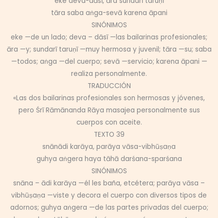
eke deva-dāsī, āra sundarī taruṇī
tāra saba aṅga-sevā karena āpani
SINÓNIMOS
eke —de un lado; deva – dāsī —las bailarinas profesionales;
āra —y; sundarī taruṇī —muy hermosa y juvenil; tāra —su; saba
—todos; aṅga —del cuerpo; sevā —servicio; karena āpani —
realiza personalmente.
TRADUCCIÓN
«Las dos bailarinas profesionales son hermosas y jóvenes,
pero Śrī Rāmānanda Rāya masajea personalmente sus
cuerpos con aceite.
TEXTO 39
snānādi karāya, parāya vāsa-vibhūṣaṇa
guhya aṅgera haya tāhā darśana-sparśana
SINÓNIMOS
snāna – ādi karāya —él les baña, etcétera; parāya vāsa –
vibhūṣaṇa —viste y decora el cuerpo con diversos tipos de
adornos; guhya aṅgera —de las partes privadas del cuerpo;