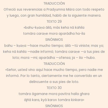
TRADUCCIÓN
Ofreció sus reverencias a Pradyumna Miśra con todo respeto
y luego, con gran humildad, habló de la siguiente manera.
TEXTO 29
«bahu-kṣaṇa āilā, más keha nā kahila
tomāra caraṇe mora aparādha ha-ila
SINÓNIMOS
bahu – kṣaṇa —hace mucho tiempo; āilā —tú viniste; mas yo;
keha nā kahila —nadie informó; tomāra caraṇe —a tus pies de
loto; mora —mi; aparādha —ofensa; ja – ila —hubo.
TRADUCCIÓN
«Señor, usted vino aquí hace mucho tiempo, pero nadie me
informó. Por lo tanto, ciertamente me he convertido en un
delincuente a sus pies de loto.
TEXTO 30
tomāra āgamane mora pavitra haila ghara
ājñā kara, kyā karoṅ tomāra kiṅkara»
SINÓNIMOS