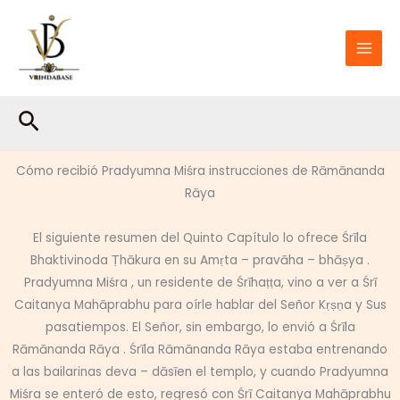
Ir
al
contenido
Buscar
Cómo recibió Pradyumna Miśra instrucciones de Rāmānanda
Rāya
El siguiente resumen del Quinto Capítulo lo ofrece Śrīla
Bhaktivinoda Ṭhākura en su Amṛta – pravāha – bhāṣya .
Pradyumna Miśra , un residente de Śrīhaṭṭa, vino a ver a Śrī
Caitanya Mahāprabhu para oírle hablar del Señor Kṛṣṇa y Sus
pasatiempos. El Señor, sin embargo, lo envió a Śrīla
Rāmānanda Rāya . Śrīla Rāmānanda Rāya estaba entrenando
a las bailarinas deva – dāsīen el templo, y cuando Pradyumna
Miśra se enteró de esto, regresó con Śrī Caitanya Mahāprabhu