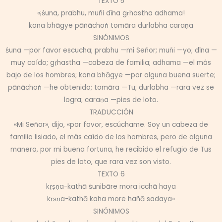
TEXTO 5
«¡śuna, prabhu, muñi dīna gṛhastha adhama!
kona bhāgye pāñāchoṅ tomāra durlabha caraṇa
SINÓNIMOS
śuna —por favor escucha; prabhu —mi Señor; muñi —yo; dīna —
muy caído; gṛhastha —cabeza de familia; adhama —el más
bajo de los hombres; kona bhāgye —por alguna buena suerte;
pāñāchoṅ —he obtenido; tomāra —Tu; durlabha —rara vez se
logra; caraṇa —pies de loto.
TRADUCCIÓN
«Mi Señor», dijo, «por favor, escúchame. Soy un cabeza de
familia lisiado, el más caído de los hombres, pero de alguna
manera, por mi buena fortuna, he recibido el refugio de Tus
pies de loto, que rara vez son visto.
TEXTO 6
kṛṣṇa-kathā śunibāre mora icchā haya
kṛṣṇa-kathā kaha more hañā sadaya»
SINÓNIMOS