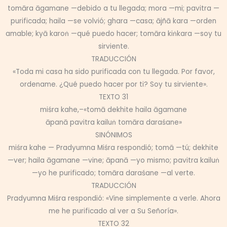
tomāra āgamane —debido a tu llegada; mora —mi; pavitra —
purificada; haila —se volvió; ghara —casa; ājñā kara —orden
amable; kyā karoṅ —qué puedo hacer; tomāra kiṅkara —soy tu
sirviente.
TRADUCCIÓN
«Toda mi casa ha sido purificada con tu llegada. Por favor,
ordename. ¿Qué puedo hacer por ti? Soy tu sirviente».
TEXTO 31
miśra kahe,–«tomā dekhite haila āgamane
āpanā pavitra kailuṅ tomāra daraśane»
SINÓNIMOS
miśra kahe — Pradyumna Miśra respondió; tomā —tú; dekhite
—ver; haila āgamane —vine; āpanā —yo mismo; pavitra kailuṅ
—yo he purificado; tomāra daraśane —al verte.
TRADUCCIÓN
Pradyumna Miśra respondió: «Vine simplemente a verle. Ahora
me he purificado al ver a Su Señoría».
TEXTO 32