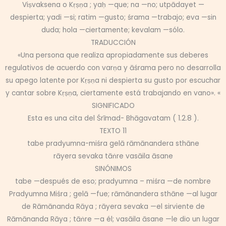
Viṣvaksena o Kṛṣṇa ; yaḥ —que; na —no; utpādayet —
despierta; yadi —si; ratim —gusto; śrama —trabajo; eva —sin
duda; hola —ciertamente; kevalam —sólo.
TRADUCCIÓN
«Una persona que realiza apropiadamente sus deberes
regulativos de acuerdo con varṇa y āśrama pero no desarrolla
su apego latente por Kṛṣṇa ni despierta su gusto por escuchar
y cantar sobre Kṛṣṇa, ciertamente está trabajando en vano». «
SIGNIFICADO
Esta es una cita del Śrīmad- Bhāgavatam ( 1.2.8 ).
TEXTO 11
tabe pradyumna-miśra gelā rāmānandera sthāne
rāyera sevaka tāṅre vasāila āsane
SINÓNIMOS
tabe —después de eso; pradyumna – miśra —de nombre
Pradyumna Miśra ; gelā —fue; rāmānandera sthāne —al lugar
de Rāmānanda Rāya ; rāyera sevaka —el sirviente de
Rāmānanda Rāya ; tāṅre —a él; vasāila āsane —le dio un lugar