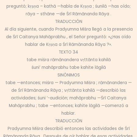
preguntó; kṛṣṇa – kathā —habla de Kṛṣṇa ; śunilā —has oído;
rāya – sthāne —de Śrī Rāmānanda Rāya .
TRADUCCIÓN
Al día siguiente, cuando Pradyumna Miśra llegó a la presencia
de Śrī Caitanya Mahāprabhu , el Señor preguntó: «¿Has oído
hablar de Kṛṣṇa a Śrī Rāmānanda Rāya ?».
TEXTO 34
tabe miśra rāmānandera vṛttānta kahilā
śuni’ mahāprabhu tabe kahite lāgilā
SINÓNIMOS
tabe —entonces; miśra — Pradyumna Miśra ; rāmānandera —
de Śrī Rāmānanda Rāya ; vṛttānta kahilā —describió las
actividades; śuni ‘-audición; mahāprabhu —Śrī Caitanya
Mahāprabhu ; tabe —entonces; kahite lāgilā —comenzó a
hablar.
TRADUCCIÓN
Pradyumna Miśra describió entonces las actividades de Śrī
Rāmānanda Rāya . Después de oír hablar de esas actividades,