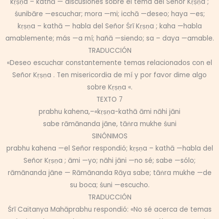
kṛṣṇa – kathā — discusiones sobre el tema del Señor Kṛṣṇa ;
śunibāre —escuchar; mora —mi; icchā —deseo; haya —es;
kṛṣṇa – kathā — habla del Señor Śrī Kṛṣṇa ; kaha —habla
amablemente; más —a mí; hañā —siendo; sa – daya —amable.
TRADUCCIÓN
«Deseo escuchar constantemente temas relacionados con el
Señor Kṛṣṇa . Ten misericordia de mí y por favor dime algo
sobre Kṛṣṇa «.
TEXTO 7
prabhu kahena,–«kṛṣṇa-kathā āmi nāhi jāni
sabe rāmānanda jāne, tāṅra mukhe śuni
SINÓNIMOS
prabhu kahena —el Señor respondió; kṛṣṇa – kathā —habla del
Señor Kṛṣṇa ; āmi —yo; nāhi jāni —no sé; sabe —sólo;
rāmānanda jāne — Rāmānanda Rāya sabe; tāṅra mukhe —de
su boca; śuni —escucho.
TRADUCCIÓN
Śrī Caitanya Mahāprabhu respondió: «No sé acerca de temas