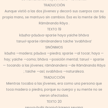
TRADUCCIÓN
Aunque vistió a las dos jóvenes y decoró sus cuerpos con su
propia mano, se mantuvo sin cambios. Ésa es la mente de Śrīla
Rāmānanda Rāya .
TEXTO 19
kāṣṭha-pāṣāṇa-sparśe haya yaiche bhāva
taruṇī-sparśe rāmānandera taiche ‘svabhāva’
SINÓNIMOS
kāṣṭha —madera; pāṣāṇa —piedra; sparśe —al tocar; haya —
hay; yaiche —como; bhāva —posición mental; taruṇī – sparśe
— tocando a las jóvenes; rāmānandera —de Rāmānanda Rāya
; taiche —así; svabhāva —naturaleza.
TRADUCCIÓN
Mientras tocaba a las jóvenes, era como una persona que
toca madera o piedra, porque su cuerpo y su mente no se
vieron afectados.
TEXTO 20
sevya-bujhi āropiyā karena sevana