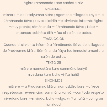
śīghra rāmānanda tabe sabhāte āilā
SINÓNIMOS
miśrera — de Pradyumna Miśra ; āgamana —llegada; rāye — a
Rāmānanda Rāya ; sevaka kahilā —el sirviente informó; śīghra
—muy pronto; rāmānanda — Rāmānanda Rāya ; tabe —
entonces; sabhāte āilā —fue al salón de actos.
TRADUCCIÓN
Cuando el sirviente informó a Rāmānanda Rāya de la llegada
de Pradyumna Miśra, Rāmānanda Rāya fue inmediatamente al
salón de actos.
TEXTO 28
miśrere namaskāra kare sammāna kariyā
nivedana kare kichu vinīta hañā
SINÓNIMOS
miśrere — a Pradyumna Miśra ; namaskāra kare —ofrece
respetuosas reverencias; sammāna kariyā —con todo respeto;
nivedana kare —enviado; kichu —algo; vinīta hañā —con gran
humildad.