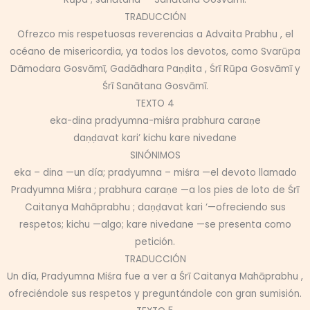
TRADUCCIÓN
Ofrezco mis respetuosas reverencias a Advaita Prabhu , el
océano de misericordia, ya todos los devotos, como Svarūpa
Dāmodara Gosvāmī, Gadādhara Paṇḍita , Śrī Rūpa Gosvāmī y
Śrī Sanātana Gosvāmī.
TEXTO 4
eka-dina pradyumna-miśra prabhura caraṇe
daṇḍavat kari’ kichu kare nivedane
SINÓNIMOS
eka – dina —un día; pradyumna – miśra —el devoto llamado
Pradyumna Miśra ; prabhura caraṇe —a los pies de loto de Śrī
Caitanya Mahāprabhu ; daṇḍavat kari ‘—ofreciendo sus
respetos; kichu —algo; kare nivedane —se presenta como
petición.
TRADUCCIÓN
Un día, Pradyumna Miśra fue a ver a Śrī Caitanya Mahāprabhu ,
ofreciéndole sus respetos y preguntándole con gran sumisión.