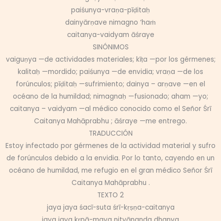
paiśunya-vraṇa-pīḍitaḥ
dainyārṇave nimagno ‘haṁ
caitanya-vaidyam āśraye
SINÓNIMOS
vaiguṇya —de actividades materiales; kīṭa —por los gérmenes;
kalitaḥ —mordido; paiśunya —de envidia; vraṇa —de los
forúnculos; pīḍitaḥ —sufrimiento; dainya – arṇave —en el
océano de la humildad; nimagnaḥ —fusionado; aham —yo;
caitanya – vaidyam —al médico conocido como el Señor Śrī
Caitanya Mahāprabhu ; āśraye —me entrego.
TRADUCCIÓN
Estoy infectado por gérmenes de la actividad material y sufro
de forúnculos debido a la envidia. Por lo tanto, cayendo en un
océano de humildad, me refugio en el gran médico Señor Śrī
Caitanya Mahāprabhu .
TEXTO 2
jaya jaya śacī-suta śrī-kṛṣṇa-caitanya
jaya jaya kṛpā-maya nityānanda dhanya