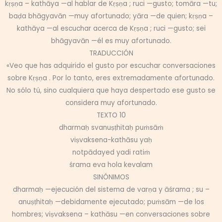
kṛṣṇa – kathāya —al hablar de Kṛṣṇa ; ruci —gusto; tomāra —tu;
baḍa bhāgyavān —muy afortunado; yāra —de quien; kṛṣṇa –
kathāya —al escuchar acerca de Kṛṣṇa ; ruci —gusto; sei
bhāgyavān —él es muy afortunado.
TRADUCCIÓN
«Veo que has adquirido el gusto por escuchar conversaciones
sobre Kṛṣṇa . Por lo tanto, eres extremadamente afortunado.
No sólo tú, sino cualquiera que haya despertado ese gusto se
considera muy afortunado.
TEXTO 10
dharmaḥ svanuṣṭhitaḥ puṁsāṁ
viṣvaksena-kathāsu yaḥ
notpādayed yadi ratiṁ
śrama eva hola kevalam
SINÓNIMOS
dharmaḥ —ejecución del sistema de varṇa y āśrama ; su –
anuṣṭhitaḥ —debidamente ejecutado; puṁsām —de los
hombres; viṣvaksena – kathāsu —en conversaciones sobre