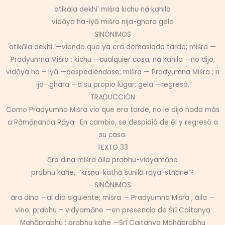
atikāla dekhi’ miśra kichu nā kahila
vidāya ha-iyā miśra nija-ghara gela
SINÓNIMOS
atikāla dekhi ‘—viendo que ya era demasiado tarde; miśra —
Pradyumna Miśra ; kichu —cualquier cosa; nā kahila —no dijo;
vidāya ha – iyā —despediéndose; miśra — Pradyumna Miśra ; n
ija- ghara —a su propio lugar; gela —regresó.
TRADUCCIÓN
Como Pradyumna Miśra vio que era tarde, no le dijo nada más
a Rāmānanda Rāya . En cambio, se despidió de él y regresó a
su casa.
TEXTO 33
āra dina miśra āila prabhu-vidyamāne
prabhu kahe,–‘kṛṣṇa-kathā śunilā rāya-sthāne’?
SINÓNIMOS
āra dina —al día siguiente; miśra — Pradyumna Miśra ; āila —
vino; prabhu – vidyamāne —en presencia de Śrī Caitanya
Mahāprabhu ; prabhu kahe —Śrī Caitanya Mahāprabhu