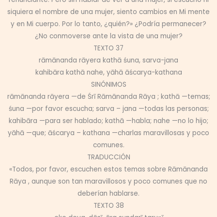
siquiera el nombre de una mujer, siento cambios en Mi mente
y en Mi cuerpo. Por lo tanto, ¿quién?» ¿Podría permanecer?
¿No conmoverse ante la vista de una mujer?
TEXTO 37
rāmānanda rāyera kathā śuna, sarva-jana
kahibāra kathā nahe, yāhā āścarya-kathana
SINÓNIMOS
rāmānanda rāyera —de Śrī Rāmānanda Rāya ; kathā —temas;
śuna —por favor escucha; sarva – jana —todas las personas;
kahibāra —para ser hablado; kathā —habla; nahe —no lo hijo;
yāhā —que; āścarya – kathana —charlas maravillosas y poco
comunes.
TRADUCCIÓN
«Todos, por favor, escuchen estos temas sobre Rāmānanda
Rāya , aunque son tan maravillosos y poco comunes que no
deberían hablarse.
TEXTO 38