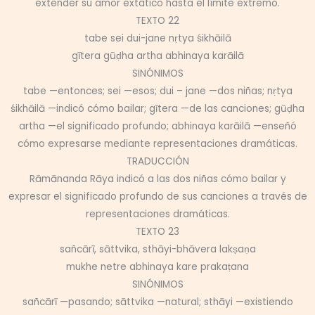
extender su amor extático hasta el límite extremo.
TEXTO 22
tabe sei dui-jane nṛtya śikhāilā
gītera gūḍha artha abhinaya karāilā
SINÓNIMOS
tabe —entonces; sei —esos; dui – jane —dos niñas; nṛtya
śikhāilā —indicó cómo bailar; gītera —de las canciones; gūḍha
artha —el significado profundo; abhinaya karāilā —enseñó
cómo expresarse mediante representaciones dramáticas.
TRADUCCIÓN
Rāmānanda Rāya indicó a las dos niñas cómo bailar y
expresar el significado profundo de sus canciones a través de
representaciones dramáticas.
TEXTO 23
sañcārī, sāttvika, sthāyi-bhāvera lakṣaṇa
mukhe netre abhinaya kare prakaṭana
SINÓNIMOS
sañcārī —pasando; sāttvika —natural; sthāyi —existiendo