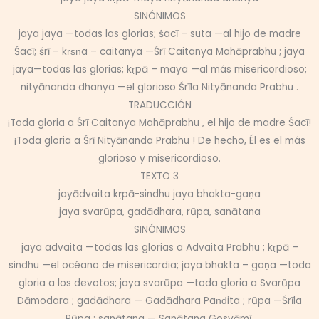
SINÓNIMOS
jaya jaya —todas las glorias; śacī – suta —al hijo de madre
Śacī; śrī – kṛṣṇa – caitanya —Śrī Caitanya Mahāprabhu ; jaya
jaya—todas las glorias; kṛpā – maya —al más misericordioso;
nityānanda dhanya —el glorioso Śrīla Nityānanda Prabhu .
TRADUCCIÓN
¡Toda gloria a Śrī Caitanya Mahāprabhu , el hijo de madre Śacī!
¡Toda gloria a Śrī Nityānanda Prabhu ! De hecho, Él es el más
glorioso y misericordioso.
TEXTO 3
jayādvaita kṛpā-sindhu jaya bhakta-gaṇa
jaya svarūpa, gadādhara, rūpa, sanātana
SINÓNIMOS
jaya advaita —todas las glorias a Advaita Prabhu ; kṛpā –
sindhu —el océano de misericordia; jaya bhakta – gaṇa —toda
gloria a los devotos; jaya svarūpa —toda gloria a Svarūpa
Dāmodara ; gadādhara — Gadādhara Paṇḍita ; rūpa —Śrīla
Rūpa ; sanātana — Sanātana Gosvāmī.