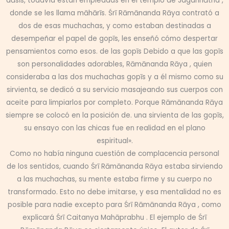
dāsīs, todavía están empleadas en el templo de Jagannātha ,
donde se les llama māhārīs. Śrī Rāmānanda Rāya contrató a
dos de esas muchachas, y como estaban destinadas a
desempeñar el papel de gopīs, les enseñó cómo despertar
pensamientos como esos. de las gopīs Debido a que las gopīs
son personalidades adorables, Rāmānanda Rāya , quien
consideraba a las dos muchachas gopīs y a él mismo como su
sirvienta, se dedicó a su servicio masajeando sus cuerpos con
aceite para limpiarlos por completo. Porque Rāmānanda Rāya
siempre se colocó en la posición de. una sirvienta de las gopīs,
su ensayo con las chicas fue en realidad en el plano
espiritual».
Como no había ninguna cuestión de complacencia personal
de los sentidos, cuando Śrī Rāmānanda Rāya estaba sirviendo
a las muchachas, su mente estaba firme y su cuerpo no
transformado. Esto no debe imitarse, y esa mentalidad no es
posible para nadie excepto para Śrī Rāmānanda Rāya , como
explicará Śrī Caitanya Mahāprabhu . El ejemplo de Śrī