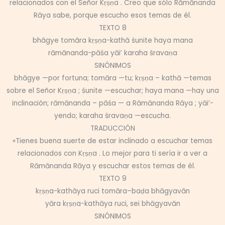
relacionados con el Señor Kṛṣṇa . Creo que sólo Rāmānanda
Rāya sabe, porque escucho esos temas de él.
TEXTO 8
bhāgye tomāra kṛṣṇa-kathā śunite haya mana
rāmānanda-pāśa yāi’ karaha śravaṇa
SINÓNIMOS
bhāgye —por fortuna; tomāra —tu; kṛṣṇa – kathā —temas
sobre el Señor Kṛṣṇa ; śunite —escuchar; haya mana —hay una
inclinación; rāmānanda – pāśa — a Rāmānanda Rāya ; yāi’-
yendo; karaha śravaṇa —escucha.
TRADUCCIÓN
«Tienes buena suerte de estar inclinado a escuchar temas
relacionados con Kṛṣṇa . Lo mejor para ti sería ir a ver a
Rāmānanda Rāya y escuchar estos temas de él.
TEXTO 9
kṛṣṇa-kathāya ruci tomāra–baḍa bhāgyavān
yāra kṛṣṇa-kathāya ruci, sei bhāgyavān
SINÓNIMOS