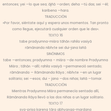
entonces; yei —lo que sea; ājñā —orden; deha —tú das; sei —él;
karibena —hara.
TRADUCCIÓN
«Por favor, siéntate aquí y espera unos momentos. Tan pronto
como llegue, ejecutará cualquier orden que le des».
TEXTO 16
tabe pradyumna-miśra tāhāṅ rahila vasiyā
rāmānanda nibhṛte sei dui-jana lañā
SINÓNIMOS
tabe —entonces; pradyumna – miśra —de nombre Pradyumna
Miśra ; tāhāṅ —allí; rahila vasiyā —permaneció sentado;
rāmānanda — Rāmānanda Rāya ; nibhṛte —en un lugar
solitario; sei —esos; dui – jana —dos niñas; lañā —tomar.
TRADUCCIÓN
Mientras Pradyumna Miśra permanecía sentada allí,
Rāmānanda Rāya llevó a las dos niñas a un lugar solitario.
TEXTO 17
sva-prisa karena tāra abhyaṅga-mardana