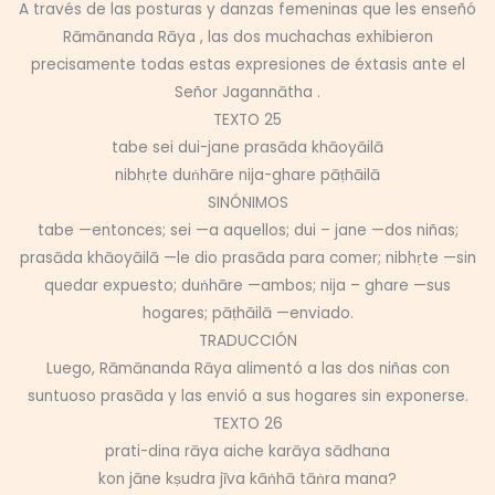
A través de las posturas y danzas femeninas que les enseñó
Rāmānanda Rāya , las dos muchachas exhibieron
precisamente todas estas expresiones de éxtasis ante el
Señor Jagannātha .
TEXTO 25
tabe sei dui-jane prasāda khāoyāilā
nibhṛte duṅhāre nija-ghare pāṭhāilā
SINÓNIMOS
tabe —entonces; sei —a aquellos; dui – jane —dos niñas;
prasāda khāoyāilā —le dio prasāda para comer; nibhṛte —sin
quedar expuesto; duṅhāre —ambos; nija – ghare —sus
hogares; pāṭhāilā —enviado.
TRADUCCIÓN
Luego, Rāmānanda Rāya alimentó a las dos niñas con
suntuoso prasāda y las envió a sus hogares sin exponerse.
TEXTO 26
prati-dina rāya aiche karāya sādhana
kon jāne kṣudra jīva kāṅhā tāṅra mana?