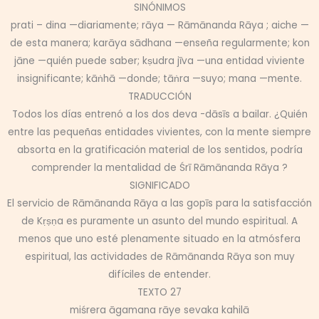
SINÓNIMOS
prati – dina —diariamente; rāya — Rāmānanda Rāya ; aiche —
de esta manera; karāya sādhana —enseña regularmente; kon
jāne —quién puede saber; kṣudra jīva —una entidad viviente
insignificante; kāṅhā —donde; tāṅra —suyo; mana —mente.
TRADUCCIÓN
Todos los días entrenó a los dos deva -dāsīs a bailar. ¿Quién
entre las pequeñas entidades vivientes, con la mente siempre
absorta en la gratificación material de los sentidos, podría
comprender la mentalidad de Śrī Rāmānanda Rāya ?
SIGNIFICADO
El servicio de Rāmānanda Rāya a las gopīs para la satisfacción
de Kṛṣṇa es puramente un asunto del mundo espiritual. A
menos que uno esté plenamente situado en la atmósfera
espiritual, las actividades de Rāmānanda Rāya son muy
difíciles de entender.
TEXTO 27
miśrera āgamana rāye sevaka kahilā