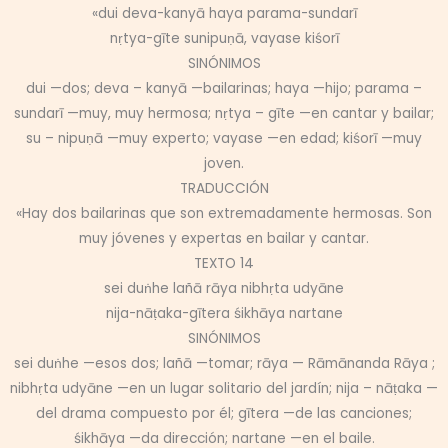
«dui deva-kanyā haya parama-sundarī
nṛtya-gīte sunipuṇā, vayase kiśorī
SINÓNIMOS
dui —dos; deva – kanyā —bailarinas; haya —hijo; parama –
sundarī —muy, muy hermosa; nṛtya – gīte —en cantar y bailar;
su – nipuṇā —muy experto; vayase —en edad; kiśorī —muy
joven.
TRADUCCIÓN
«Hay dos bailarinas que son extremadamente hermosas. Son
muy jóvenes y expertas en bailar y cantar.
TEXTO 14
sei duṅhe lañā rāya nibhṛta udyāne
nija-nāṭaka-gītera śikhāya nartane
SINÓNIMOS
sei duṅhe —esos dos; lañā —tomar; rāya — Rāmānanda Rāya ;
nibhṛta udyāne —en un lugar solitario del jardín; nija – nāṭaka —
del drama compuesto por él; gītera —de las canciones;
śikhāya —da dirección; nartane —en el baile.