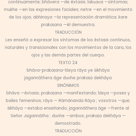
continuamente; bhāvera —de éxtasis; lakṣaṇa —síntomas;
mukhe —en las expresiones faciales; netre —en el movimiento
de los ojos; abhinaya —la representación dramática; kare
prakaṭana —él demuestra.
TRADUCCIÓN
Les enseñó a expresar los síntomas de los éxtasis continuos,
naturales y transicionales con los movimientos de la cara, los
ojos y las demás partes del cuerpo.
TEXTO 24
bhāva-prakaṭana-lāsya rāya ye śikhāya
jagannāthera āge duṅhe prakaṭa dekhāya
SINÓNIMOS
bhāva —éxtasis; prakaṭana —manifestando; lāsya —poses y
bailes femeninos; rāya — Rāmānanda Rāya ; vosotros —que;
śikhāya —estaba enseñando; jagannāthera āge —frente al
Señor Jagannātha ; duṅhe —ambos; prakaṭa dekhāya —
demostrado.
TRADUCCIÓN