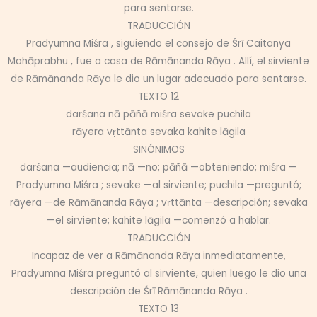
para sentarse.
TRADUCCIÓN
Pradyumna Miśra , siguiendo el consejo de Śrī Caitanya
Mahāprabhu , fue a casa de Rāmānanda Rāya . Allí, el sirviente
de Rāmānanda Rāya le dio un lugar adecuado para sentarse.
TEXTO 12
darśana nā pāñā miśra sevake puchila
rāyera vṛttānta sevaka kahite lāgila
SINÓNIMOS
darśana —audiencia; nā —no; pāñā —obteniendo; miśra —
Pradyumna Miśra ; sevake —al sirviente; puchila —preguntó;
rāyera —de Rāmānanda Rāya ; vṛttānta —descripción; sevaka
—el sirviente; kahite lāgila —comenzó a hablar.
TRADUCCIÓN
Incapaz de ver a Rāmānanda Rāya inmediatamente,
Pradyumna Miśra preguntó al sirviente, quien luego le dio una
descripción de Śrī Rāmānanda Rāya .
TEXTO 13