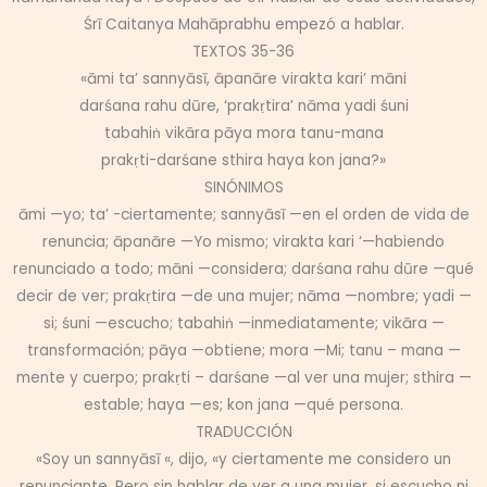
Śrī Caitanya Mahāprabhu empezó a hablar.
TEXTOS 35-36
«āmi ta’ sannyāsī, āpanāre virakta kari’ māni
darśana rahu dūre, ‘prakṛtira’ nāma yadi śuni
tabahiṅ vikāra pāya mora tanu-mana
prakṛti-darśane sthira haya kon jana?»
SINÓNIMOS
āmi —yo; ta’ -ciertamente; sannyāsī —en el orden de vida de
renuncia; āpanāre —Yo mismo; virakta kari ‘—habiendo
renunciado a todo; māni —considera; darśana rahu dūre —qué
decir de ver; prakṛtira —de una mujer; nāma —nombre; yadi —
si; śuni —escucho; tabahiṅ —inmediatamente; vikāra —
transformación; pāya —obtiene; mora —Mi; tanu – mana —
mente y cuerpo; prakṛti – darśane —al ver una mujer; sthira —
estable; haya —es; kon jana —qué persona.
TRADUCCIÓN
«Soy un sannyāsī «, dijo, «y ciertamente me considero un
renunciante. Pero sin hablar de ver a una mujer, si escucho ni