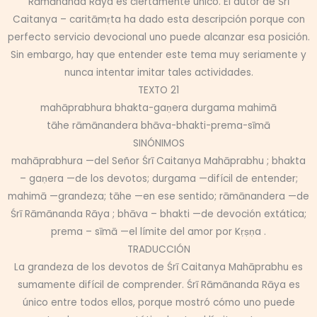
Rāmānanda Rāya es ciertamente único. El autor de Śrī
Caitanya – caritāmṛta ha dado esta descripción porque con
perfecto servicio devocional uno puede alcanzar esa posición.
Sin embargo, hay que entender este tema muy seriamente y
nunca intentar imitar tales actividades.
TEXTO 21
mahāprabhura bhakta-gaṇera durgama mahimā
tāhe rāmānandera bhāva-bhakti-prema-sīmā
SINÓNIMOS
mahāprabhura —del Señor Śrī Caitanya Mahāprabhu ; bhakta
– gaṇera —de los devotos; durgama —difícil de entender;
mahimā —grandeza; tāhe —en ese sentido; rāmānandera —de
Śrī Rāmānanda Rāya ; bhāva – bhakti —de devoción extática;
prema – sīmā —el límite del amor por Kṛṣṇa .
TRADUCCIÓN
La grandeza de los devotos de Śrī Caitanya Mahāprabhu es
sumamente difícil de comprender. Śrī Rāmānanda Rāya es
único entre todos ellos, porque mostró cómo uno puede