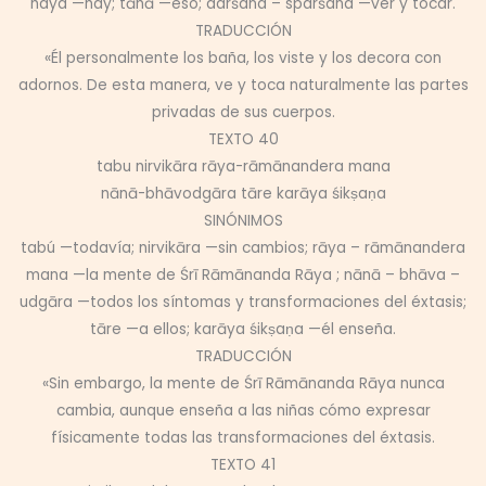
haya —hay; tāhā —eso; darśana – sparśana —ver y tocar.
TRADUCCIÓN
«Él personalmente los baña, los viste y los decora con
adornos. De esta manera, ve y toca naturalmente las partes
privadas de sus cuerpos.
TEXTO 40
tabu nirvikāra rāya-rāmānandera mana
nānā-bhāvodgāra tāre karāya śikṣaṇa
SINÓNIMOS
tabú —todavía; nirvikāra —sin cambios; rāya – rāmānandera
mana —la mente de Śrī Rāmānanda Rāya ; nānā – bhāva –
udgāra —todos los síntomas y transformaciones del éxtasis;
tāre —a ellos; karāya śikṣaṇa —él enseña.
TRADUCCIÓN
«Sin embargo, la mente de Śrī Rāmānanda Rāya nunca
cambia, aunque enseña a las niñas cómo expresar
físicamente todas las transformaciones del éxtasis.
TEXTO 41