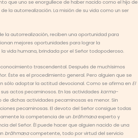
nto que uno se enorgullece de haber nacido como el hijo de
de la autorrealización. La misión de su vida como un ser
de la autorrealización, reciben una oportunidad para
cionan mejores oportunidades para lograr la
ce la vida humana, brindada por el Señor todopoderoso.
o del conocimiento trascendental. Después de muchísimos
r. Éste es el procedimiento general. Pero alguien que se
on sólo adoptar la actitud devocional. Como se afirma en
El
e sus actos pecaminosos. En las actividades
karma-
mero de dichas actividades pecaminosas es menor. Sin
acciones pecaminosas. El devoto del Señor consigue todas
ticamente la competencia de un
brāhmaṇa
experto y
ncia del Señor. Él puede hacer que alguien nacido de una
un
brāhmaṇa
competente, todo por virtud del servicio