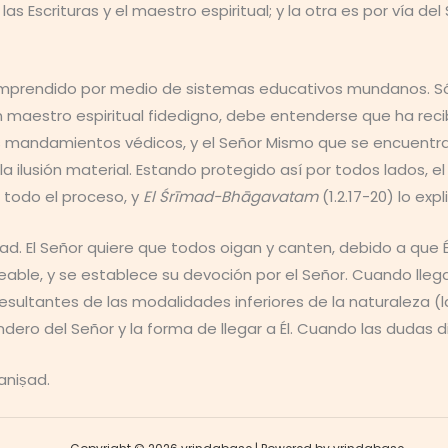
las Escrituras y el maestro espiritual; y la otra es por vía 
omprendido por medio de sistemas educativos mundanos. Só
 un maestro espiritual fidedigno, debe entenderse que ha reci
, los mandamientos védicos, y el Señor Mismo que se encuentr
la ilusión material. Estando protegido así por todos lados, 
 todo el proceso, y
El Śrīmad-Bhāgavatam
(1.2.17-20) lo exp
edad. El Señor quiere que todos oigan y canten, debido a que É
deseable, y se establece su devoción por el Señor. Cuando ll
ultantes de las modalidades inferiores de la naturaleza (la
sendero del Señor y la forma de llegar a Él. Cuando las dudas
aniṣad.