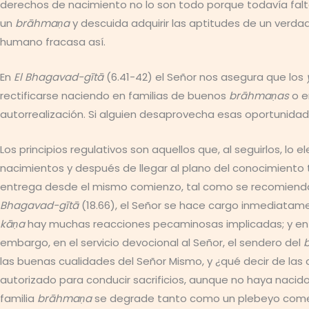
derechos de nacimiento no lo son todo porque todavía falt
un
brāhmaṇa
y descuida adquirir las aptitudes de un verd
humano fracasa así.
En
El Bhagavad-gītā
(6.41-42) el Señor nos asegura que los
rectificarse naciendo en familias de buenos
brāhmaṇas
o e
autorrealización. Si alguien desaprovecha esas oportunidad
Los principios regulativos son aquellos que, al seguirlos, l
nacimientos y después de llegar al plano del conocimiento 
entrega desde el mismo comienzo, tal como se recomiend
Bhagavad-gītā
(18.66), el Señor se hace cargo inmediatame
kāṇa
hay muchas reacciones pecaminosas implicadas; y en
embargo, en el servicio devocional al Señor, el sendero del
b
las buenas cualidades del Señor Mismo, y ¿qué decir de las
autorizado para conducir sacrificios, aunque no haya nacid
familia
brāhmaṇa
se degrade tanto como un plebeyo comep