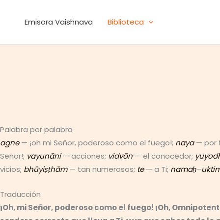
Ir
al
Emisora Vaishnava
Biblioteca
contenido
Palabra por palabra
agne
— ¡oh mi Señor, poderoso como el fuego!;
naya
— por 
Señor!;
vayunāni
— acciones;
vidvān
— el conocedor;
yuyod
vicios;
bhūyiṣṭhām
— tan numerosos;
te
— a Ti;
namaḥ
–
ukti
Traducción
¡Oh, mi Señor, poderoso como el fuego! ¡Oh, Omnipotente!