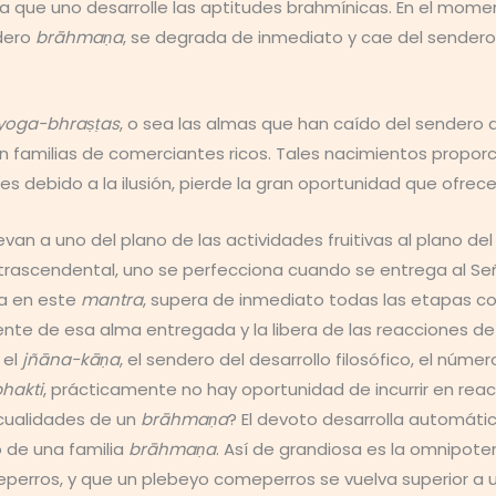
a que uno desarrolle las aptitudes brahmínicas. En el mome
adero
brāhmaṇa
, se degrada de inmediato y cae del sendero 
yoga-bhraṣṭas
, o sea las almas que han caído del sendero 
n familias de comerciantes ricos. Tales nacimientos propor
es debido a la ilusión, pierde la gran oportunidad que ofre
o elevan a uno del plano de las actividades fruitivas al plan
trascendental, uno se perfecciona cuando se entrega al Seño
a en este
mantra
, supera de inmediato todas las etapas c
nte de esa alma entregada y la libera de las reacciones d
 el
jñāna-kāṇa
, el sendero del desarrollo filosófico, el nú
hakti
, prácticamente no hay oportunidad de incurrir en re
 cualidades de un
brāhmaṇa
? El devoto desarrolla automá
o de una familia
brāhmaṇa
. Así de grandiosa es la omnipote
erros, y que un plebeyo comeperros se vuelva superior a 