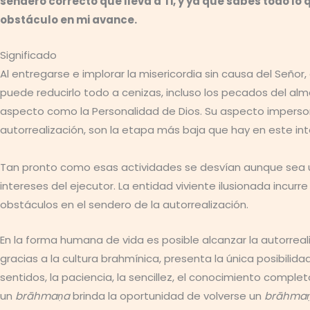
sendero correcto que lleva a Ti, y ya que sabes todo l
obstáculo en mi avance.
Significado
Al entregarse e implorar la misericordia sin causa del Seño
puede reducirlo todo a cenizas, incluso los pecados del al
aspecto como la Personalidad de Dios. Su aspecto impers
autorrealización, son la etapa más baja que hay en este int
Tan pronto como esas actividades se desvían aunque sea un
intereses del ejecutor. La entidad viviente ilusionada incurr
obstáculos en el sendero de la autorrealización.
En la forma humana de vida es posible alcanzar la autorreal
gracias a la cultura brahmínica, presenta la única posibilida
sentidos, la paciencia, la sencillez, el conocimiento comple
un
brāhmaṇa
brinda la oportunidad de volverse un
brāhma