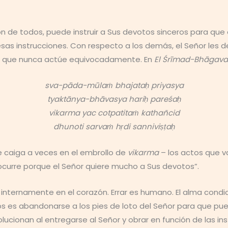
n de todos, puede instruir a Sus devotos sinceros para que
as instrucciones. Con respecto a los demás, el Señor les de
ra que nunca actúe equivocadamente. En
El Śrīmad-Bhāgav
sva-pāda-mūlaṁ bhajataḥ priyasya
tyaktānya-bhāvasya hariḥ pareśaḥ
vikarma yac cotpatitaṁ kathañcid
dhunoti sarvaṁ hṛdi sanniviṣṭaḥ
 caiga a veces en el embrollo de
vikarma
– los actos que va
o ocurre porque el Señor quiere mucho a Sus devotos”.
ue internamente en el corazón. Errar es humano. El alma con
 es abandonarse a los pies de loto del Señor para que pued
ionan al entregarse al Señor y obrar en función de las inst