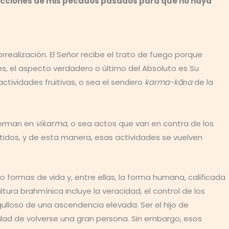
 reacciones de mis pecados pasados para que no haya
rrealización. El Señor recibe el trato de fuego porque
s, el aspecto verdadero o último del Absoluto es Su
ctividades fruitivas, o sea el sendero
karma-kāṇa
de la
forman en
vikarma
, o sea actos que van en contra de los
ntidos, y de esta manera, esas actividades se vuelven
o formas de vida y, entre ellas, la forma humana, calificada
tura brahmínica incluye la veracidad, el control de los
rgulloso de una ascendencia elevada. Ser el hijo de
lidad de volverse una gran persona. Sin embargo, esos