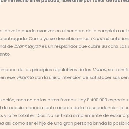
o que he hecho en el pasado, libérame por favor de las
r, el devoto puede avanzar en el sendero de la completa auto
ma entregada. Como ya se describió en los
mantras
anteriore
onal de
brahmajyoti
es un resplandor que cubre Su cara. Las a
ento.
 poco de los principios regulativos de los
Vedas
, se trans
e en ese
vikarma
con la única intención de satisfacer sus se
ización, mas no en las otras formas. Hay 8.400.000 especies 
d de adquirir conocimiento acerca de la trascendencia. La cul
to, y la fe total en Dios. No se trata simplemente de estar o
ṇa
así como ser el hijo de una gran persona brinda la posibi