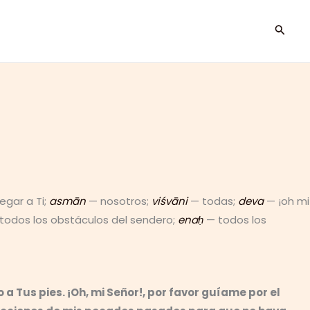
Busca
egar a Ti;
asmān
— nosotros;
viśvāni
— todas;
deva
— ¡oh mi
todos los obstáculos del sendero;
enaḥ
— todos los
a Tus pies. ¡Oh, mi Señor!, por favor guíame por el