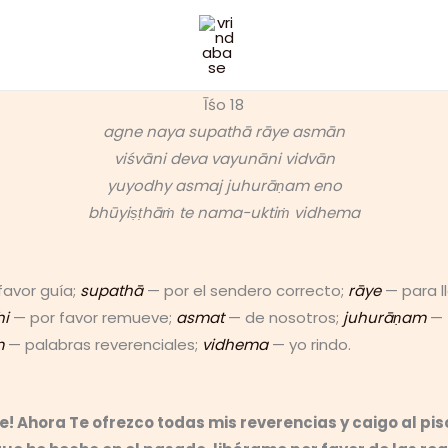
Īśo 18
agne naya supathā rāye asmān
viśvāni deva vayunāni vidvān
yuyodhy asmaj juhurāṇam eno
bhūyiṣṭhāṁ te nama-uktiṁ vidhema
favor guía;
supathā
— por el sendero correcto;
rāye
— para ll
hi
— por favor remueve;
asmat
— de nosotros;
juhurāṇam
— 
m
— palabras reverenciales;
vidhema
— yo rindo.
 Ahora Te ofrezco todas mis reverencias y caigo al piso 