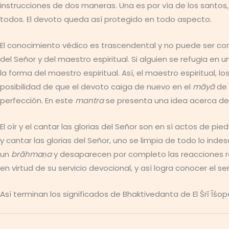
instrucciones de dos maneras. Una es por vía de los santos, 
todos. El devoto queda así protegido en todo aspecto.
El conocimiento védico es trascendental y no puede ser c
del Señor y del maestro espiritual. Si alguien se refugia en
la forma del maestro espiritual. Así, el maestro espiritual
posibilidad de que el devoto caiga de nuevo en el
māyā
de 
perfección. En este
mantra
se presenta una idea acerca de
El oír y el cantar las glorias del Señor son en sí actos de pi
y cantar las glorias del Señor, uno se limpia de todo lo in
un
brāhmaṇa
y desaparecen por completo las reacciones res
en virtud de su servicio devocional, y así logra conocer el 
Así terminan los significados de Bhaktivedanta de El Śrī Īśop